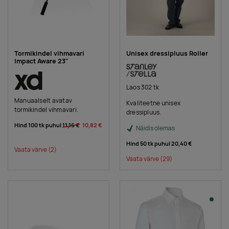
Tormikindel vihmavari
Unisex dressipluus Roller
Impact Aware 23"
Laos 302 tk
Manuaalselt avatav
Kvaliteetne unisex
tormikindel vihmavari.
dressipluus.
Hind 100 tk puhul
11,16 €
10,82 €
Näidis olemas
Hind 50 tk puhul
20,40 €
Vaata värve
(2)
Vaata värve
(29)