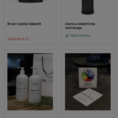
Riveri naiste käekott
Iconicu elektriline
veiniavaja
Näidis olemas
Vaata värve
(2)