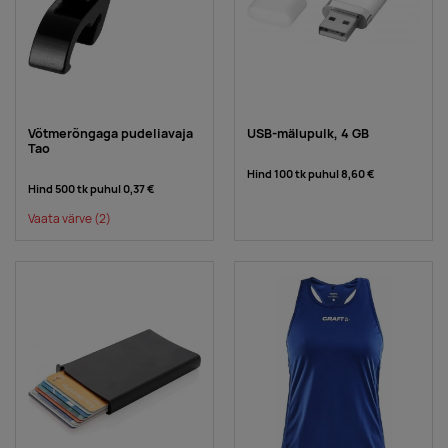
Võtmerõngaga pudeliavaja
USB-mälupulk, 4 GB
Tao
Hind 100 tk puhul
8,60 €
Hind 500 tk puhul
0,37 €
Vaata värve
(2)