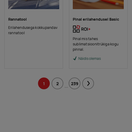
Rannatool
Pinal erilahendusel Basic
Erilahendusega kokkupandav
rannatool
Pinal mis tahes
sublimatsioonitrükiga kogu
pinnal.
Näidis olemas
1
2
239
Next
...