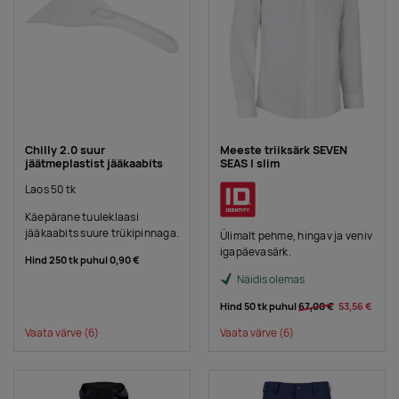
Chilly 2.0 suur
Meeste triiksärk SEVEN
jäätmeplastist jääkaabits
SEAS | slim
Laos 50 tk
Käepärane tuuleklaasi
jääkaabits suure trükipinnaga.
Ülimalt pehme, hingav ja veniv
igapäevasärk.
Hind 250 tk puhul
0,90 €
Näidis olemas
Hind 50 tk puhul
67,00 €
53,56 €
Vaata värve
(6)
Vaata värve
(6)