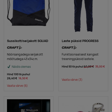
Sussikott/seljakott SQUAD
Laste püksid PROGRESS
Nöörsangadega seljakott
Funktsionaalsest kangast
mõõtudega 43x34cm.
treeningpüksid lastele.
Näidis olemas
Hind 50 tk puhul
60,00 €
35,00 €
Hind 100 tk puhul
26,40 €
16,50 €
Vaata värve
(3)
Vaata värve
(6)