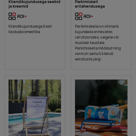
Kliendikujundusega seebid
Parkimiskell
ja kreemid
erilahendusega
Kliendikujundusega Eesti
Parikimiskella on võimalik
looduskosmeetika
kujundada erinevates
värvitoonides, valgele või
mustale taustale.
Parkimiskella mõõdud ning
vorm on samuti kliendi
eelistuste järgi.