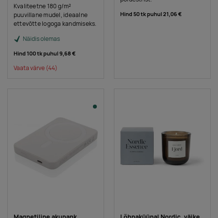
Kvaliteetne 180 g/m²
Hind 50 tk puhul
21,06 €
puuvillane mudel, ideaalne
ettevõtte logoga kandmiseks.
Näidis olemas
Hind 100 tk puhul
9,68 €
Vaata värve
(44)
Magnetiline akupank
Lõhnaküünal Nordic, väike