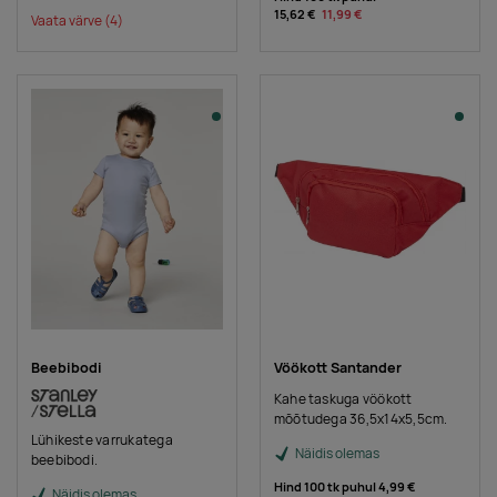
15,62 €
11,99 €
Vaata värve
(4)
Beebibodi
Vöökott Santander
Kahe taskuga vöökott
mõõtudega 36,5x14x5,5cm.
Lühikeste varrukatega
Näidis olemas
beebibodi.
Hind 100 tk puhul
4,99 €
Näidis olemas