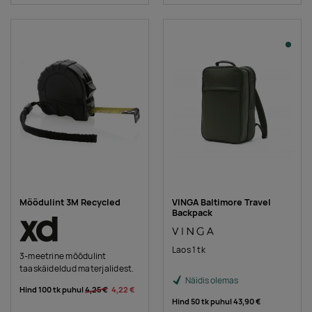
Mõõdulint 3M Recycled
VINGA Baltimore Travel
Backpack
Laos 1 tk
3-meetrine mõõdulint
taaskäideldud materjalidest.
Näidis olemas
Hind 100 tk puhul
4,25 €
4,22 €
Hind 50 tk puhul
43,90 €