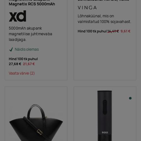
Magnetix RCS 5000mAh
Lõhnaküünal, mis on
valmistatud 100% sojavahast.
5000mAh akupank
Hind 100 tk puhul
14,41 €
9,61 €
magnetilise juhtmevaba
laadijaga.
Näidis olemas
Hind 100 tk puhul
27,68 €
21,67 €
Vaata värve
(2)