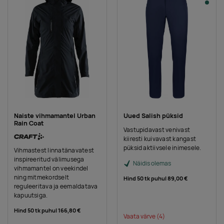
Naiste vihmamantel Urban
Uued Salish püksid
Rain Coat
Vastupidavast venivast
kiiresti kuivavast kangast
püksid aktiivsele inimesele.
Vihmastest linnatänavatest
inspireeritud välimusega
Näidis olemas
vihmamantel on veekindel
ning mitmekordselt
Hind 50 tk puhul
89,00 €
reguleeritava ja eemaldatava
kapuutsiga.
Hind 50 tk puhul
166,80 €
Vaata värve
(4)