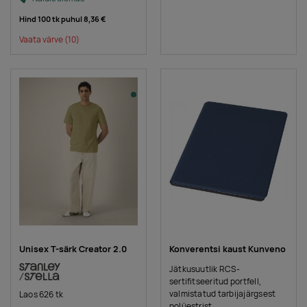
Hind 100 tk puhul
8,36 €
Vaata värve
(10)
Unisex T-särk Creator 2.0
Konverentsi kaust Kunveno
Jätkusuutlik RCS-
sertifitseeritud portfell,
valmistatud tarbijajärgsest
Laos 626 tk
polüestrist.