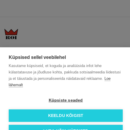
KKK
Üldtingimused
Blogi
Küpsised sellel veebilehel
Trükitehnikad
ÖKO reklaamkingitused
Meeskond
Meist lähemalt
Kontakt
Kasutame küpsiseid, et koguda ja analüüsida infot lehe
külastatavuse ja jõudluse kohta, pakkuda sotsiaalmeedia liidestusi
Facebook
ja et täiustada ja personaliseerida näidatavaid reklaame.
Loe
Instagram
lähemalt
Linkedin
Küpsiste seaded
© 2026 Roi OÜ | Kõik õigused on kaitstud.
KEELDU KÕIGIST