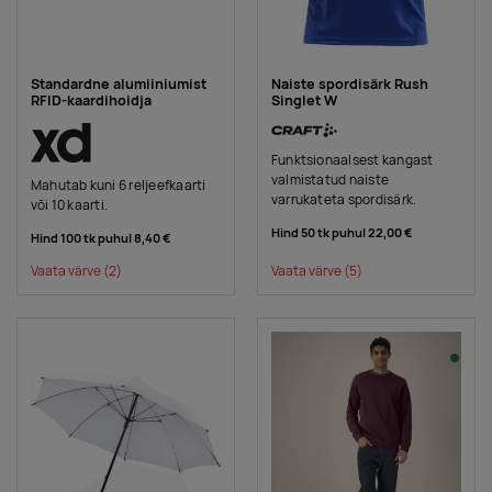
Standardne alumiiniumist
Naiste spordisärk Rush
RFID-kaardihoidja
Singlet W
Funktsionaalsest kangast
valmistatud naiste
Mahutab kuni 6 reljeefkaarti
varrukateta spordisärk.
või 10 kaarti.
Hind 50 tk puhul
22,00 €
Hind 100 tk puhul
8,40 €
Vaata värve
(2)
Vaata värve
(5)