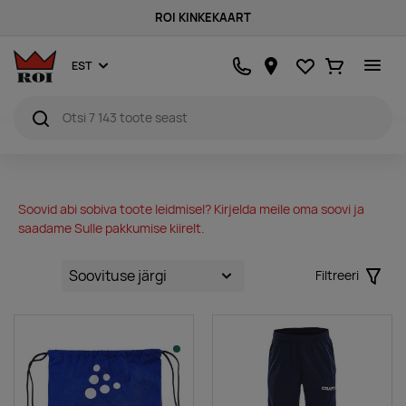
ROI KINKEKAART
Lemmikud
Ostukorv
EST
Soovid abi sobiva toote leidmisel? Kirjelda meile oma soovi ja
saadame Sulle pakkumise kiirelt.
Filtreeri
Filter