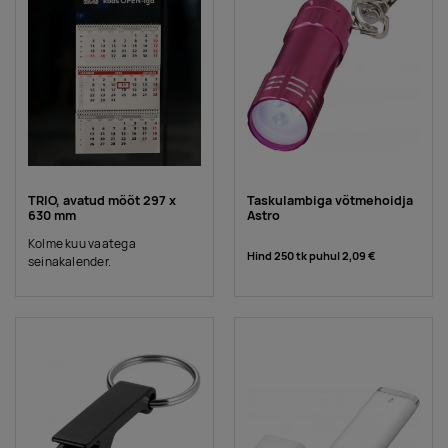
TRIO, avatud mõõt 297 x
Taskulambiga võtmehoidja
630 mm
Astro
Kolme kuu vaatega
Hind 250 tk puhul
2,09 €
seinakalender.