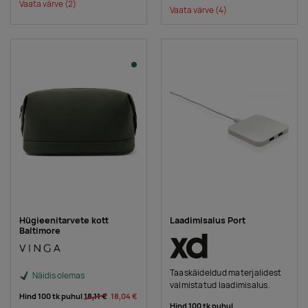
Vaata värve
(2)
Vaata värve
(4)
Hügieenitarvete kott
Laadimisalus Port
Baltimore
Taaskäideldud materjalidest
Näidis olemas
valmistatud laadimisalus.
Hind 100 tk puhul
18,11 €
18,04 €
Hind 100 tk puhul