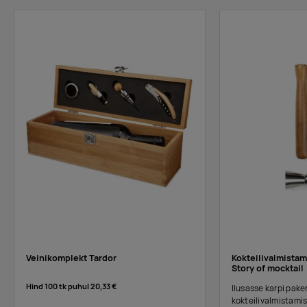
Veinikomplekt Tardor
Kokteilivalmista
Story of mocktail
Hind 100 tk puhul
20,33 €
Ilusasse karpi pak
kokteilivalmistami