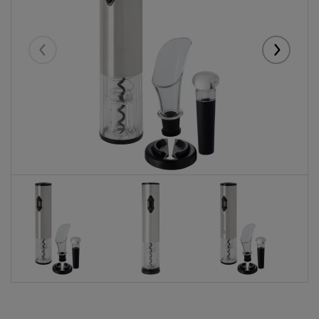
Eelmised
Järgmise