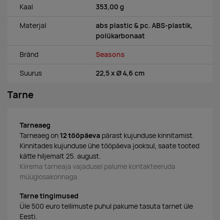
Kaal
353,00 g
Materjal
abs plastic & pc. ABS-plastik,
polükarbonaat
Bränd
Seasons
Suurus
22,5 x Ø 4,6 cm
Tarne
Tarneaeg
Tarneaeg on
12 tööpäeva
pärast kujunduse kinnitamist.
Kinnitades kujunduse ühe tööpäeva jooksul, saate tooted
kätte hiljemalt 25. august.
Kiirema tarneaja vajadusel palume kontakteeruda
müügiosakonnaga.
Tarne tingimused
Üle 500 euro tellimuste puhul pakume tasuta tarnet üle
Eesti.