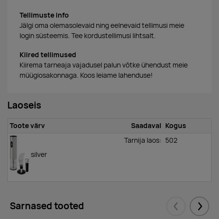
Tellimuste info
Jälgi oma olemasolevaid ning eelnevaid tellimusi meie
login süsteemis. Tee kordustellimusi lihtsalt.
Kiired tellimused
Kiirema tarneaja vajadusel palun võtke ühendust meie
müügiosakonnaga. Koos leiame lahenduse!
Laoseis
Toote värv
Saadaval
Kogus
Tarnija laos:
502
silver
Sarnased tooted
Eelmised
Järgm