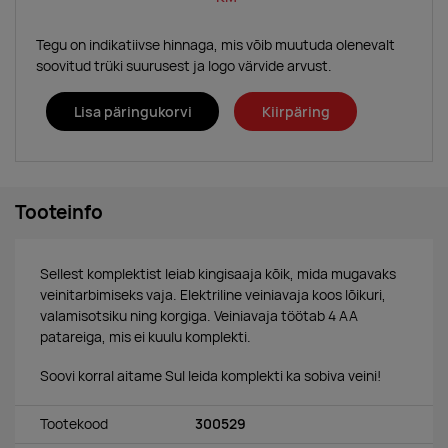
Tegu on indikatiivse hinnaga, mis võib muutuda olenevalt
soovitud trüki suurusest ja logo värvide arvust.
Lisa päringukorvi
Kiirpäring
Tooteinfo
Sellest komplektist leiab kingisaaja kõik, mida mugavaks
veinitarbimiseks vaja. Elektriline veiniavaja koos lõikuri,
valamisotsiku ning korgiga. Veiniavaja töötab 4 AA
patareiga, mis ei kuulu komplekti.
Soovi korral aitame Sul leida komplekti ka sobiva veini!
Tootekood
300529