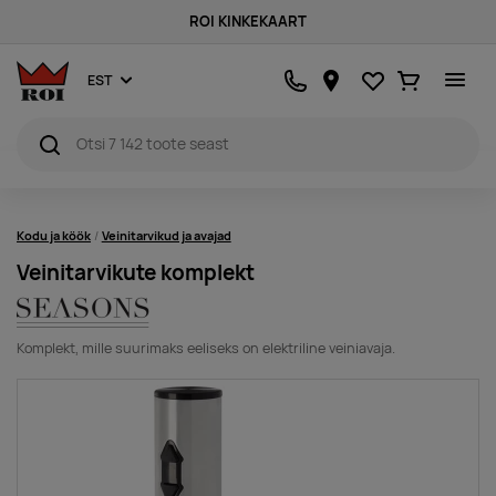
ROI KINKEKAART
Lemmikud
Ostukorv
EST
Kodu ja köök
Veinitarvikud ja avajad
Veinitarvikute komplekt
Komplekt, mille suurimaks eeliseks on elektriline veiniavaja.