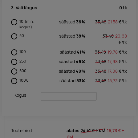
0
tk
3. Vali Kogus
10
(min.
säästad
36%
33,48
21,58
€/
tk
kogus)
50
säästad
38%
33,48
20,68
€/
tk
100
säästad
41%
33,48
19,78
€/
tk
250
säästad
46%
33,48
17,98
€/
tk
500
säästad
49%
33,48
17,08
€/
tk
1000
säästad
53%
33,48
15,73
€/
tk
Kogus
Toote hind
alates
24,41 €
+ KM
15,73 €
+
KM