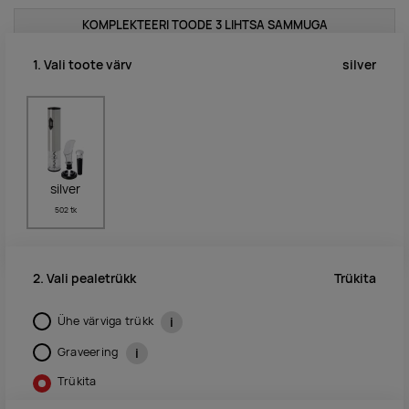
KOMPLEKTEERI TOODE 3 LIHTSA SAMMUGA
silver
1. Vali toote värv
silver
502 tk
Trükita
2. Vali pealetrükk
Ühe värviga trükk
i
Graveering
i
Trükita