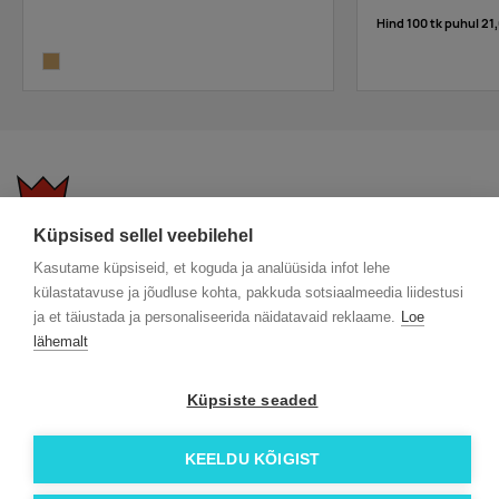
Hind 100 tk puhul
21,
wood
Küpsised sellel veebilehel
KKK
Üldtingimused
Blogi
Kasutame küpsiseid, et koguda ja analüüsida infot lehe
Trükitehnikad
ÖKO reklaamkingitused
Meeskond
külastatavuse ja jõudluse kohta, pakkuda sotsiaalmeedia liidestusi
Meist lähemalt
Kontakt
ja et täiustada ja personaliseerida näidatavaid reklaame.
Loe
lähemalt
Facebook
Instagram
Küpsiste seaded
Linkedin
KEELDU KÕIGIST
© 2026 Roi OÜ | Kõik õigused on kaitstud.