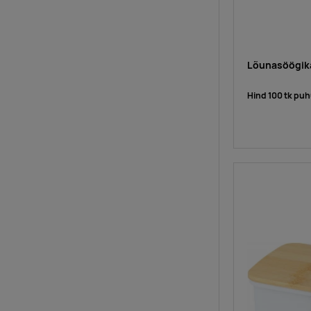
Lõunasöögik
Hind 100 tk puh