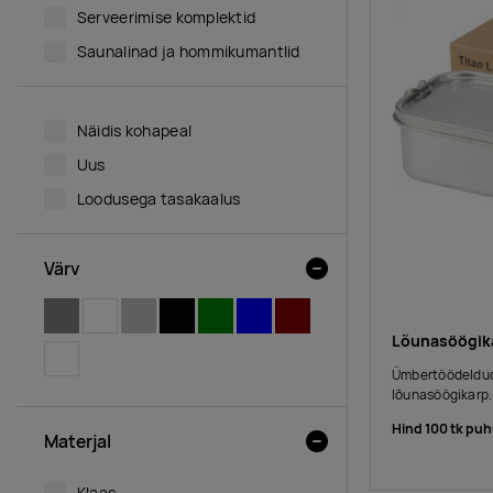
Serveerimise komplektid
Saunalinad ja hommikumantlid
Näidis kohapeal
Uus
Loodusega tasakaalus
Värv
HALL
VALGE
HÕBEDANE
MUST
ROHELINE
SININE
PRUUN
Lõunasöögika
LÄBIPAISTEV
Ümbertöödeldud
lõunasöögikarp.
Hind 100 tk puh
Materjal
Klaas