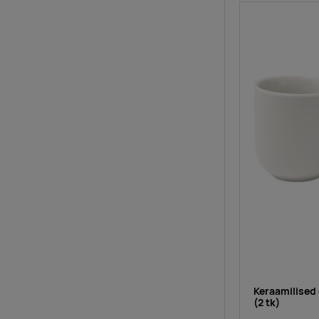
Keraamilised
(2 tk)