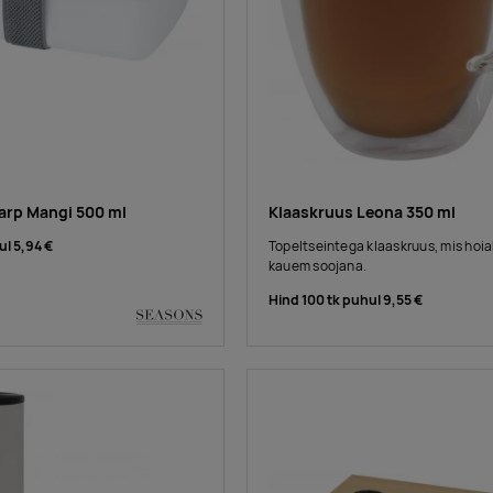
rp Mangi 500 ml
Klaaskruus Leona 350 ml
ul
5,94 €
Topeltseintega klaaskruus, mis hoia
kauem soojana.
Hind 100 tk puhul
9,55 €