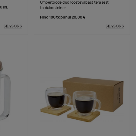
Ümbertöödeldud roostevabast terasest
0 ml.
toidukonteiner.
Hind 100 tk puhul
20,00 €