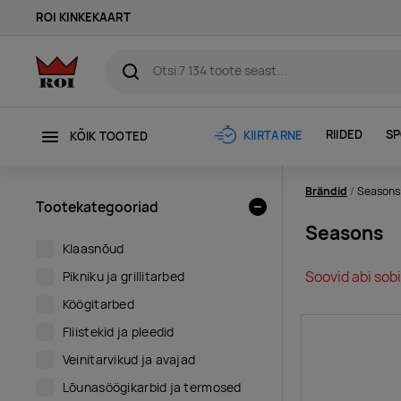
ROI KINKEKAART
RIIDED
SP
KIIRTARNE
KÕIK TOOTED
Brändid
Seasons
Tootekategooriad
Seasons
Klaasnõud
Soovid abi sobi
Pikniku ja grillitarbed
Köögitarbed
Fliistekid ja pleedid
Veinitarvikud ja avajad
Lõunasöögikarbid ja termosed