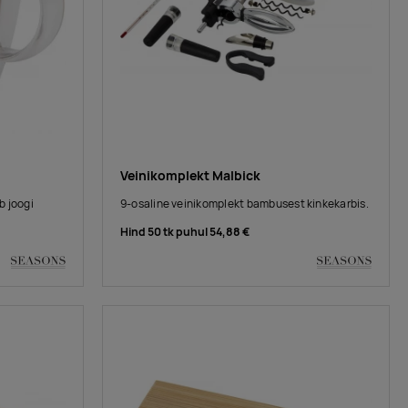
Veinikomplekt Malbick
b joogi
9-osaline veinikomplekt bambusest kinkekarbis.
Hind 50 tk puhul
54,88 €