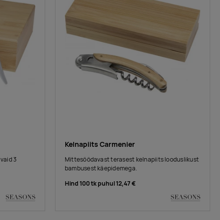
Kelnapiits Carmenier
 vaid 3
Mittesöödavast terasest kelnapiits looduslikust
bambusest käepidemega.
Hind 100 tk puhul
12,47 €