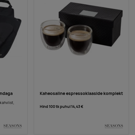
indaga
Kaheosaline espressoklaaside komplekt
kahvlist,
Hind 100 tk puhul
14,43 €