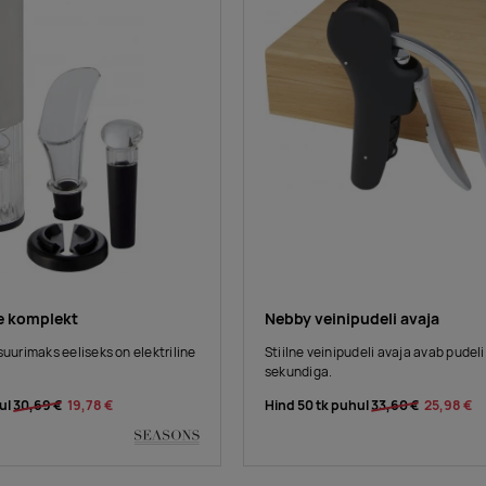
te komplekt
Nebby veinipudeli avaja
suurimaks eeliseks on elektriline
Stiilne veinipudeli avaja avab pudeli
sekundiga.
ul
30,69 €
19,78 €
Hind 50 tk puhul
33,60 €
25,98 €