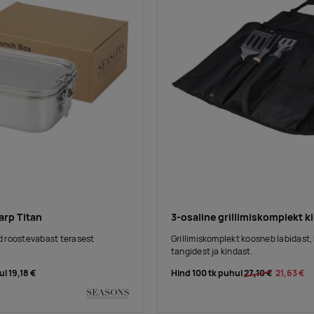
rp Titan
3-osaline grillimiskomplekt k
 roostevabast terasest
Grillimiskomplekt koosneb labidast, 
tangidest ja kindast.
ul
19,18 €
Hind 100 tk puhul
27,10 €
21,63 €