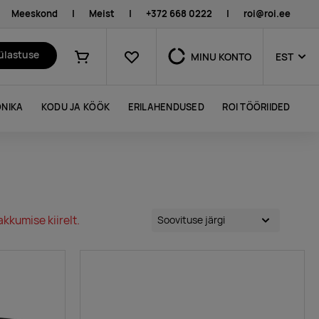
Meeskond
|
Meist
|
+372 668 0222
|
roi@roi.ee
Lemmikud
külastuse
MINU KONTO
EST
Ostukorv
NIKA
KODU JA KÖÖK
ERILAHENDUSED
ROI TÖÖRIIDED
kkumise kiirelt.