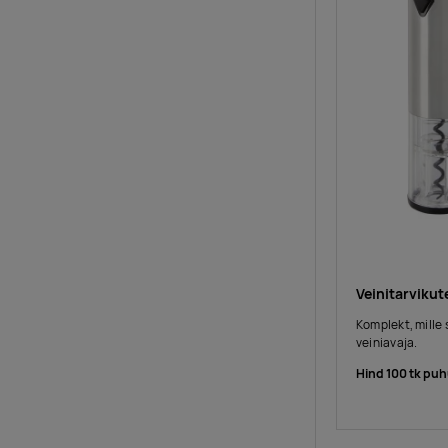
Veinitarviku
Komplekt, mille 
veiniavaja.
Hind 100 tk puh