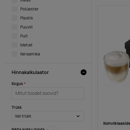
Polüester
Plastik
Puuvill
Puit
Metall
Keraamika
Hinnakalkulaator
Kogus
Trükk
Kohviklaasid
Näita kokku hinda