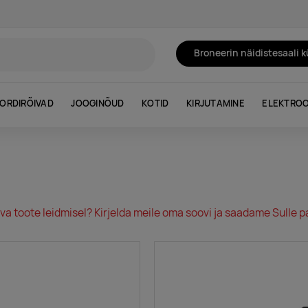
Broneerin näidistesaali 
ORDIRÕIVAD
JOOGINÕUD
KOTID
KIRJUTAMINE
ELEKTROO
va toote leidmisel? Kirjelda meile oma soovi ja saadame Sulle pa