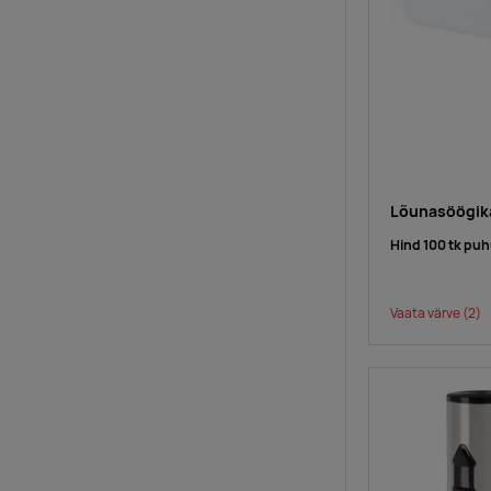
Lõunasöögika
Hind 100 tk puh
Vaata värve
(2)