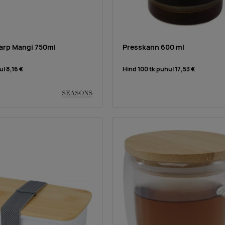
arp Mangi 750ml
Presskann 600 ml
ul
8,16 €
Hind 100 tk puhul
17,53 €