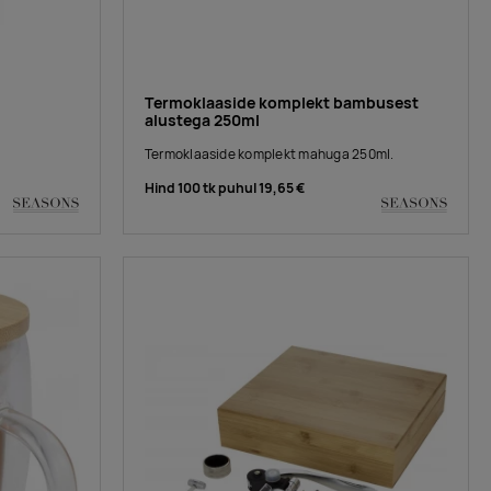
Termoklaaside komplekt bambusest
alustega 250ml
Termoklaaside komplekt mahuga 250ml.
Hind 100 tk puhul
19,65 €