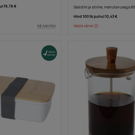
ul
19,76 €
Säästlik ja stiilne, mahutavusega 80
Hind 100 tk puhul
10,43 €
Vaata värve
(2)