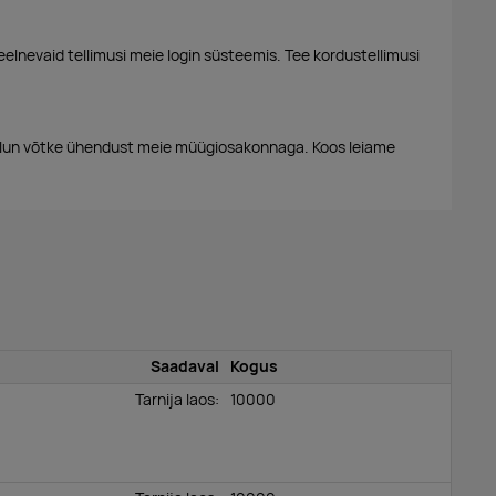
eelnevaid tellimusi meie login süsteemis. Tee kordustellimusi
alun võtke ühendust meie müügiosakonnaga. Koos leiame
Saadaval
Kogus
Tarnija laos:
10000