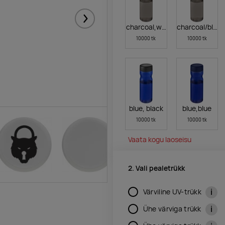
Järgmised
charcoal,white
charcoal/black
10000 tk
10000 tk
blue, black
blue,blue
10000 tk
10000 tk
Vaata kogu laoseisu
2. Vali pealetrükk
i
Värviline UV-trükk
i
Ühe värviga trükk