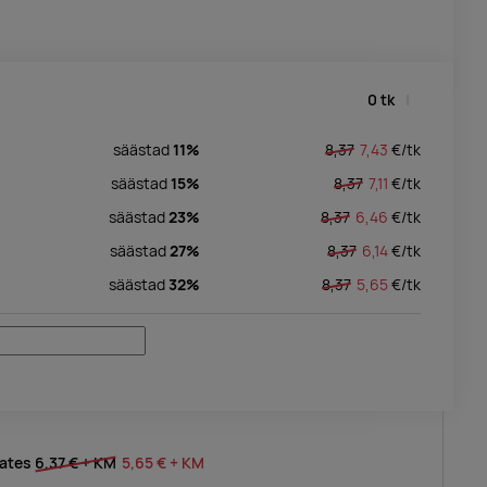
0
tk
säästad
11%
8,37
7,43
€/
tk
säästad
15%
8,37
7,11
€/
tk
säästad
23%
8,37
6,46
€/
tk
säästad
27%
8,37
6,14
€/
tk
säästad
32%
8,37
5,65
€/
tk
lates
6,37 €
+ KM
5,65 €
+ KM