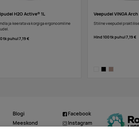
ipudel H2O Active® 1L
Veepudel VINGA Arch
ndla ja keeratava korgiga ergonoomiline
Stiilne veepudel praktili
udel.
Hind 100 tk puhul
7,19 €
00 tk puhul
7,19 €
transparent
black
greige
Blogi
Facebook
d
Meeskond
Instagram
Kontakt
Linkedin