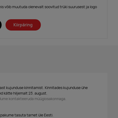
mis võib muutuda olenevalt soovitud trüki suurusest ja logo
Kiirpäring
ast kujunduse kinnitamist. Kinnitades kujunduse ühe
d kätte hiljemalt 23. august.
palume kontakteeruda müügiosakonnaga.
 pakume tasuta tarnet üle Eesti.