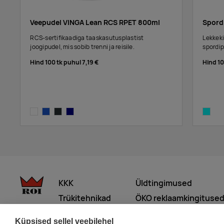
transparent clear,grey
Veepudel VINGA Lean RCS RPET 800ml
Spord
RCS-sertifikaadiga taaskasutusplastist
Lekkeki
joogipudel, mis sobib trenni ja reisile.
spordip
Hind 100 tk puhul
7,19 €
Hind 1
transparent
blue
anthracite
navy
aqua
KKK
Üldtingimused
Trükitehnikad
ÖKO reklaamkingituse
Meist lähemalt
Küpsised sellel veebilehel