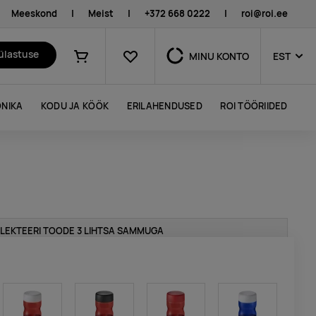
Meeskond
|
Meist
|
+372 668 0222
|
roi@roi.ee
Lemmikud
külastuse
MINU KONTO
EST
Ostukorv
NIKA
KODU JA KÖÖK
ERILAHENDUSED
ROI TÖÖRIIDED
LEKTEERI TOODE 3 LIHTSA SAMMUGA