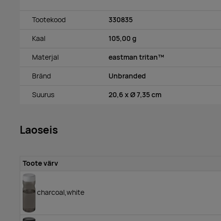
Tootekood
330835
Kaal
105,00 g
Materjal
eastman tritan™
Bränd
Unbranded
Suurus
20,6 x Ø 7,35 cm
Laoseis
Toote värv
charcoal,white