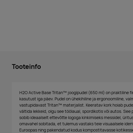
Tooteinfo
H2O Active Base Tritan™ joogipudel (650 ml) on praktiline fi
kasutust iga päev. Pudel on ühekihiline ja ergonoomiline, va
vastupidavast Tritan™ materjalist. Keeratav kork hoiab pudeli
vältida lekkeid, olgu see töölaual, spordikotis või autos. See
sobib ideaalselt ettevõtte logoga kinkimiseks messidel, üritu
omavahel sobitada, et tulemus vastaks teie visuaalsele ident
Euroopas ning pakendatud kodus kompostitavasse kotikesse