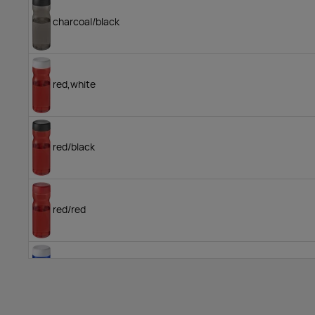
charcoal/black
red,white
red/black
red/red
blue,white