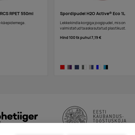
 RCS RPET 550ml
Spordipudel H2O Active® Eco 1L
se käepidemega.
Lekkekindla korgiga joogipudel, mis on
valmistatud taaskasutatud plastikust.
Hind 100 tk puhul
7,19 €
red/red
charcoal,purple
blue,blue
charcoal,white
charcoal,blue
blue,white
blue, black