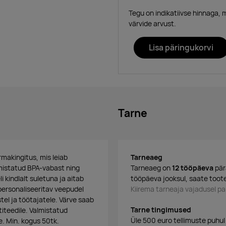
Tegu on indikatiivse hinnaga, 
värvide arvust.
Lisa päringukorvi
Tarne
rmakingitus, mis leiab
Tarneaeg
lmistatud BPA-vabast ning
Tarneaeg on
12 tööpäeva
pär
 kindlalt suletuna ja aitab
tööpäeva jooksul, saate toote
 personaliseeritav veepudel
Kiirema tarneaja vajadusel 
stel ja töötajatele. Värve saab
Tarne tingimused
iteedile. Valmistatud
Üle 500 euro tellimuste puhul
. Min. kogus 50tk.