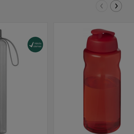
Eelmised
Järgmis
Tarnija laos:
10000
Tarnija laos:
10000
Tarnija laos:
10000
Tarnija laos:
10000
Tarnija laos:
10000