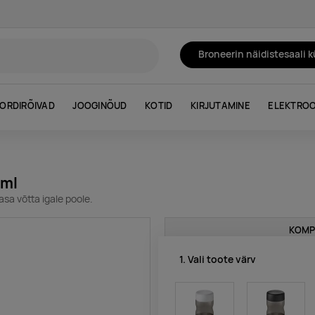
Broneerin näidistesaali 
ORDIRÕIVAD
JOOGINÕUD
KOTID
KIRJUTAMINE
ELEKTROO
0ml
sa võtta igale poole.
KOMP
1. Vali toote värv