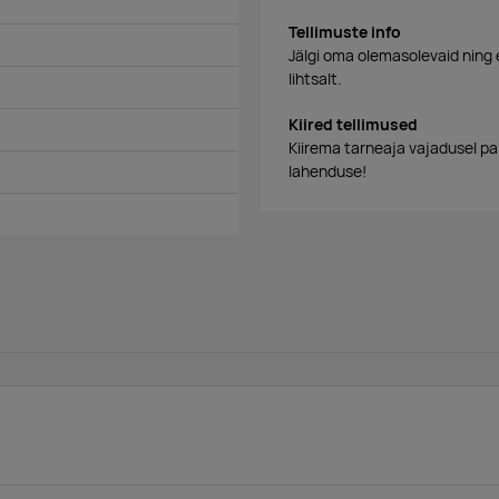
Tellimuste info
Jälgi oma olemasolevaid ning 
lihtsalt.
Kiired tellimused
Kiirema tarneaja vajadusel p
lahenduse!