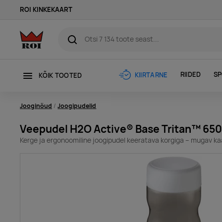
ROI KINKEKAART
RIIDED
SP
KIIRTARNE
KÕIK TOOTED
Jooginõud
Joogipudelid
Veepudel H2O Active® Base Tritan™ 65
Kerge ja ergonoomiline joogipudel keeratava korgiga – mugav kaa