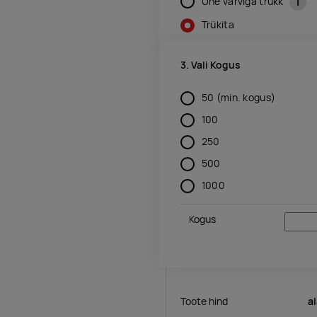
i
Ühe värviga trükk
Trükita
3. Vali Kogus
50
(min. kogus)
100
250
500
1000
Kogus
Toote hind
a