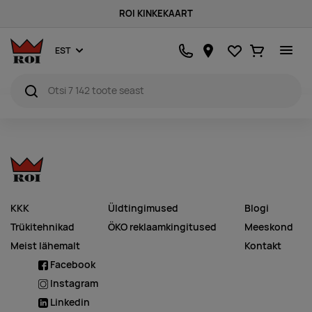
ROI KINKEKAART
Lemmikud
Ostukorv
EST
KKK
Üldtingimused
Blogi
Trükitehnikad
ÖKO reklaamkingitused
Meeskond
Meist lähemalt
Kontakt
Facebook
Instagram
Linkedin