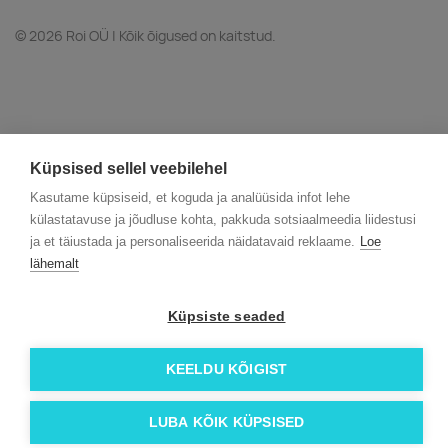
© 2026 Roi OÜ | Kõik õigused on kaitstud.
Küpsised sellel veebilehel
Kasutame küpsiseid, et koguda ja analüüsida infot lehe
külastatavuse ja jõudluse kohta, pakkuda sotsiaalmeedia liidestusi
ja et täiustada ja personaliseerida näidatavaid reklaame.
Loe
lähemalt
Küpsiste seaded
KEELDU KÕIGIST
LUBA KÕIK KÜPSISED