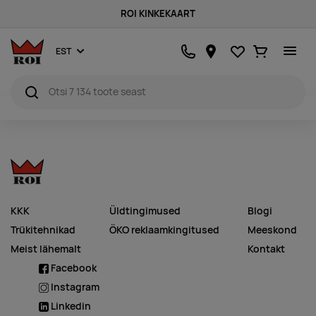
ROI KINKEKAART
Lemmikud
Ostukorv
EST
KKK
Üldtingimused
Blogi
Trükitehnikad
ÖKO reklaamkingitused
Meeskond
Meist lähemalt
Kontakt
Facebook
Instagram
Linkedin