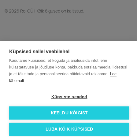
© 2026 Roi OÜ | Kõik õigused on kaitstud.
Küpsised sellel veebilehel
Kasutame küpsiseid, et koguda ja analüüsida infot lehe
külastatavuse ja jõudluse kohta, pakkuda sotsiaalmeedia liidestusi
ja et täiustada ja personaliseerida näidatavaid reklaame.
Loe
lähemalt
Küpsiste seaded
KEELDU KÕIGIST
LUBA KÕIK KÜPSISED