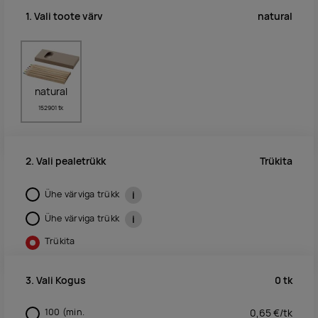
natural
1. Vali toote värv
natural
152901 tk
Trükita
2. Vali pealetrükk
Ühe värviga trükk
i
Ühe värviga trükk
i
Trükita
0
tk
3. Vali Kogus
100
(min.
0,65
€/
tk