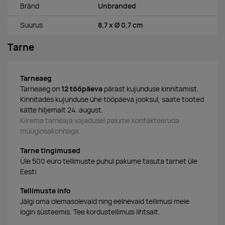
Bränd
Unbranded
Suurus
8,7 x Ø 0,7 cm
Tarne
Tarneaeg
Tarneaeg on
12 tööpäeva
pärast kujunduse kinnitamist.
Kinnitades kujunduse ühe tööpäeva jooksul, saate tooted
kätte hiljemalt 24. august.
Kiirema tarneaja vajadusel palume kontakteeruda
müügiosakonnaga.
Tarne tingimused
Üle 500 euro tellimuste puhul pakume tasuta tarnet üle
Eesti.
Tellimuste info
Jälgi oma olemasolevaid ning eelnevaid tellimusi meie
login süsteemis. Tee kordustellimusi lihtsalt.