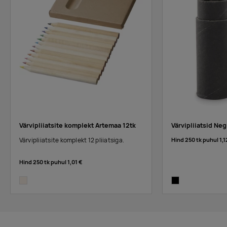
Värvipliiatsite komplekt Artemaa 12tk
Värvipliiatsid Neg
Värvipliiatsite komplekt 12 pliiatsiga.
Hind 250 tk puhul
1,1
Hind 250 tk puhul
1,01 €
natural
black