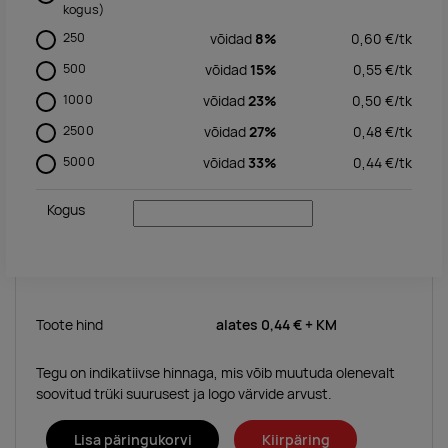
kogus)
250
võidad
8%
0,60
€/
tk
500
võidad
15%
0,55
€/
tk
1000
võidad
23%
0,50
€/
tk
2500
võidad
27%
0,48
€/
tk
5000
võidad
33%
0,44
€/
tk
Kogus
Toote hind
alates
0,44 €
+ KM
Tegu on indikatiivse hinnaga, mis võib muutuda olenevalt
soovitud trüki suurusest ja logo värvide arvust.
Lisa päringukorvi
Kiirpäring