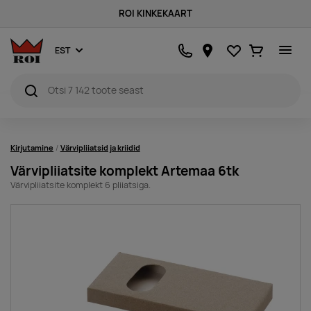
ROI KINKEKAART
Lemmikud
Ostukorv
EST
Kirjutamine
Värvipliiatsid ja kriidid
Värvipliiatsite komplekt Artemaa 6tk
Värvipliiatsite komplekt 6 pliiatsiga.