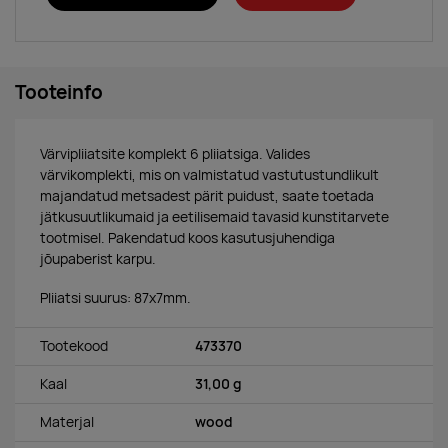
Tooteinfo
Värvipliiatsite komplekt 6 pliiatsiga. Valides
värvikomplekti, mis on valmistatud vastutustundlikult
majandatud metsadest pärit puidust, saate toetada
jätkusuutlikumaid ja eetilisemaid tavasid kunstitarvete
tootmisel. Pakendatud koos kasutusjuhendiga
jõupaberist karpu.
Pliiatsi suurus: 87x7mm.
Tootekood
473370
Kaal
31,00 g
Materjal
wood