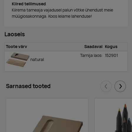
Kiired tellimused
Kiirema tarneaja vajadusel palun võtke ühendust meie
müügiosakonnaga. Koos leiame lahenduse!
Laoseis
Toote värv
Saadaval
Kogus
Tarnija laos:
152901
natural
Sarnased tooted
Eelmised
Järgm