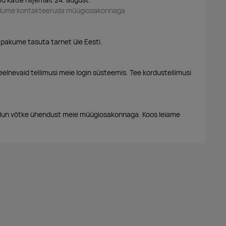
palume kontakteeruda müügiosakonnaga.
 pakume tasuta tarnet üle Eesti.
eelnevaid tellimusi meie login süsteemis. Tee kordustellimusi
alun võtke ühendust meie müügiosakonnaga. Koos leiame