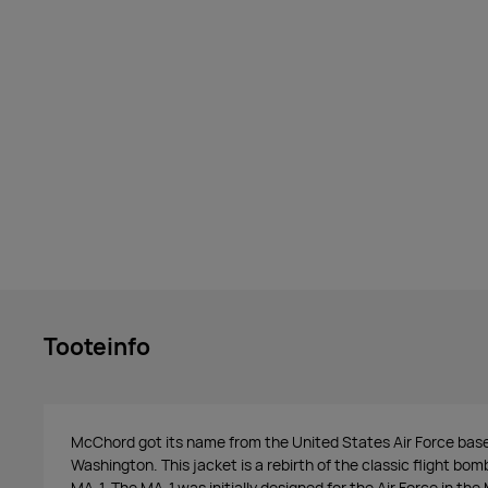
Tooteinfo
McChord got its name from the United States Air Force base
Washington. This jacket is a rebirth of the classic flight bo
MA-1. The MA-1 was initially designed for the Air Force in th