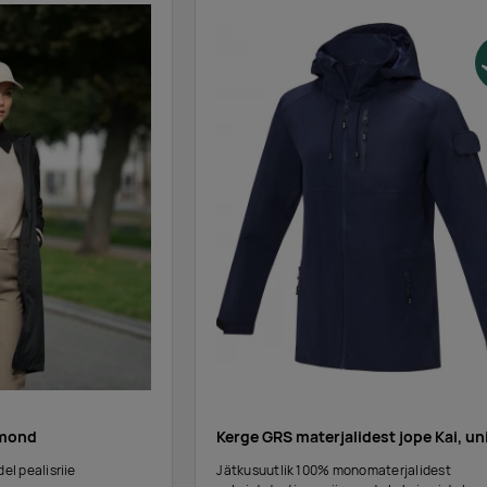
dmond
Kerge GRS materjalidest jope Kai, un
el pealisriie
Jätkusuutlik 100% monomaterjalidest