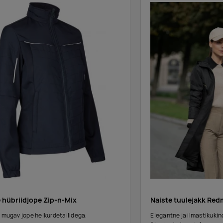
 hübriidjope Zip-n-Mix
Naiste tuulejakk Re
a mugav jope helkurdetailidega.
Elegantne ja ilmastikukind