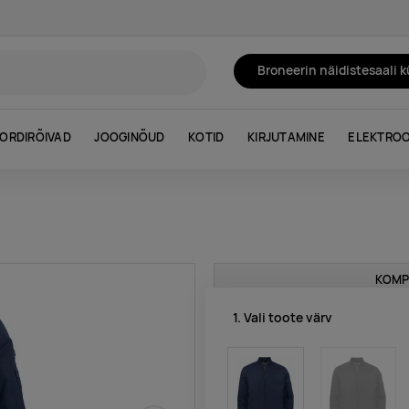
Broneerin näidistesaali 
ORDIRÕIVAD
JOOGINÕUD
KOTID
KIRJUTAMINE
ELEKTROO
KOMP
1. Vali toote värv