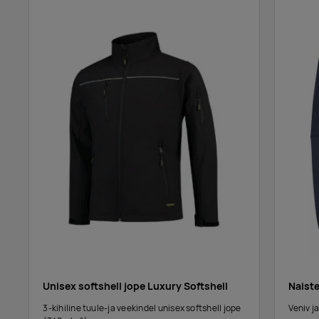
Unisex softshell jope Luxury Softshell
Naiste
3-kihiline tuule-ja veekindel unisex softshell jope
Veniv j