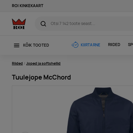
ROI KINKEKAART
RIIDED
SP
KIIRTARNE
KÕIK TOOTED
Riided
Joped ja softshellid
Tuulejope McChord