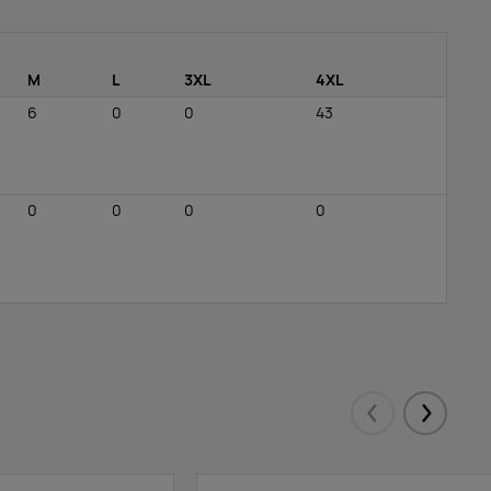
M
L
3XL
4XL
6
0
0
43
0
0
0
0
Eelmised
Järgmis