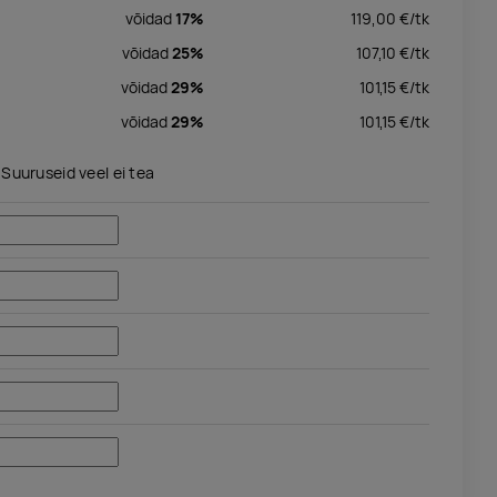
võidad
17%
119,00
€/
tk
võidad
25%
107,10
€/
tk
võidad
29%
101,15
€/
tk
võidad
29%
101,15
€/
tk
Suuruseid veel ei tea