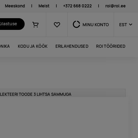
Meeskond
|
Meist
|
+372 668 0222
|
roi@roi.ee
Lemmikud
külastuse
MINU KONTO
EST
Ostukorv
NIKA
KODU JA KÖÖK
ERILAHENDUSED
ROI TÖÖRIIDED
LEKTEERI TOODE 3 LIHTSA SAMMUGA