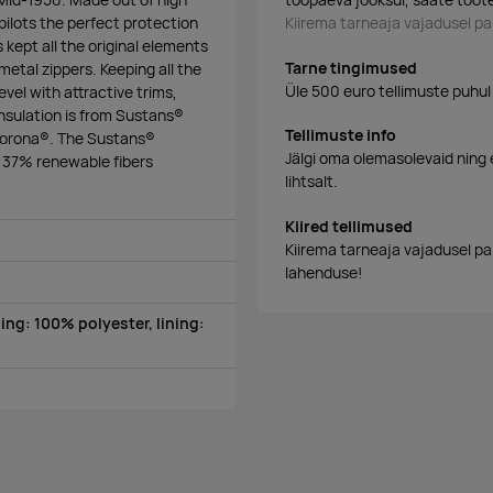
 pilots the perfect protection
Kiirema tarneaja vajadusel 
 kept all the original elements
Tarne tingimused
metal zippers. Keeping all the
Üle 500 euro tellimuste puhul
vel with attractive trims,
insulation is from Sustans®
Tellimuste info
Sorona®. The Sustans®
Jälgi oma olemasolevaid ning 
f 37% renewable fibers
lihtsalt.
Kiired tellimused
Kiirema tarneaja vajadusel p
lahenduse!
ing: 100% polyester, lining: