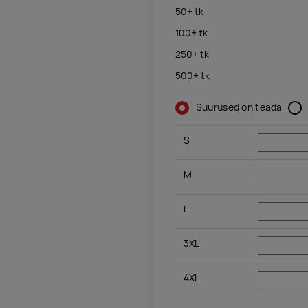
50+
tk
100+
tk
250+
tk
500+
tk
Suurused on teada
S
M
L
3XL
4XL