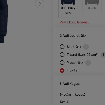
Järgmised
dark navy
black
122 tk
Vaata kogu laoseisu
2. Vali pealetrükk
i
Siiditrükk
i
Tikand (kuni 25 cm²)
i
Presstrükk
Trükita
3. Vali Kogus
1+
tk
(min. kogus)
10+
tk