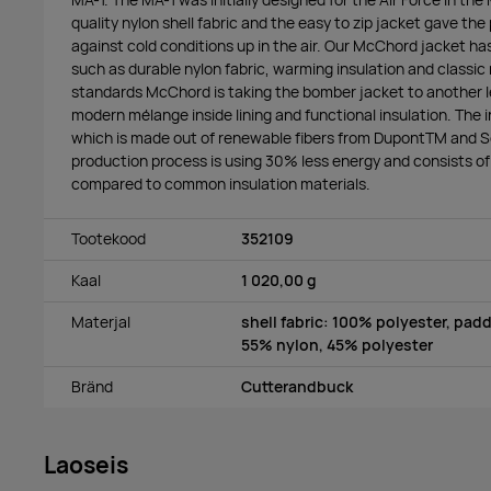
quality nylon shell fabric and the easy to zip jacket gave the
against cold conditions up in the air. Our McChord jacket has
such as durable nylon fabric, warming insulation and classic 
standards McChord is taking the bomber jacket to another le
modern mélange inside lining and functional insulation. The 
which is made out of renewable fibers from DupontTM and 
production process is using 30% less energy and consists o
compared to common insulation materials.
Tootekood
352109
Kaal
1 020,00 g
Materjal
shell fabric: 100% polyester, padd
55% nylon, 45% polyester
Bränd
Cutterandbuck
Laoseis