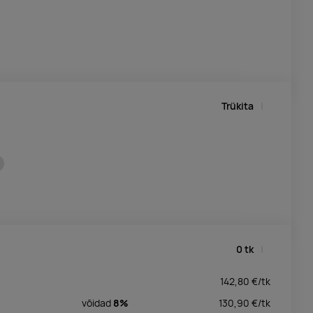
Trükita
0
tk
142,80
€/
tk
võidad
8%
130,90
€/
tk