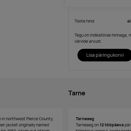
Toote hind
a
Tegu on indikatiivse hinnaga, 
värvide arvust.
Lisa päringukorvi
Tarne
 in northwest Pierce County,
Tarneaeg
mber jacket originally named
Tarneaeg on
12 tööpäeva
pär
e Mid-1950. Made out of high
tööpäeva jooksul, saate toote