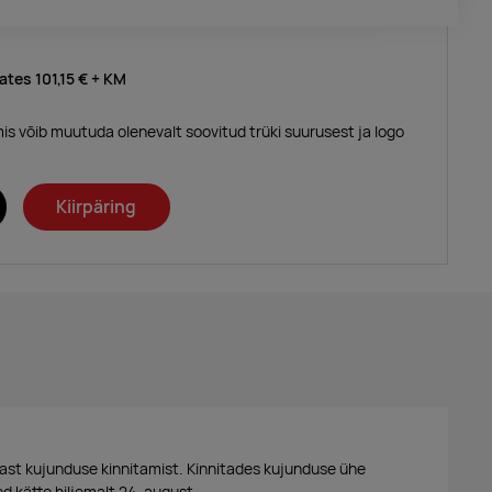
lates
101,15 €
+ KM
mis võib muutuda olenevalt soovitud trüki suurusest ja logo
Kiirpäring
ast kujunduse kinnitamist. Kinnitades kujunduse ühe
d kätte hiljemalt 24. august.