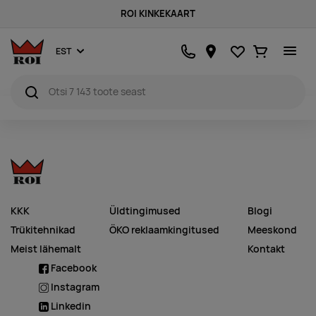
ROI KINKEKAART
Lemmikud
Ostukorv
EST
KKK
Üldtingimused
Blogi
Trükitehnikad
ÖKO reklaamkingitused
Meeskond
Meist lähemalt
Kontakt
Facebook
Instagram
Linkedin