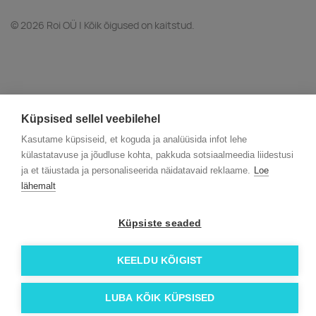
© 2026 Roi OÜ | Kõik õigused on kaitstud.
Küpsised sellel veebilehel
Kasutame küpsiseid, et koguda ja analüüsida infot lehe
külastatavuse ja jõudluse kohta, pakkuda sotsiaalmeedia liidestusi
ja et täiustada ja personaliseerida näidatavaid reklaame.
Loe
lähemalt
Küpsiste seaded
KEELDU KÕIGIST
LUBA KÕIK KÜPSISED