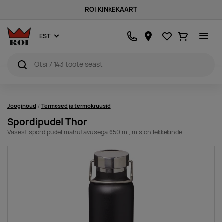
ROI KINKEKAART
Lemmikud
Ostukorv
EST
Jooginõud
Termosed ja termokruusid
Spordipudel Thor
Vasest spordipudel mahutavusega 650 ml, mis on lekkekindel.