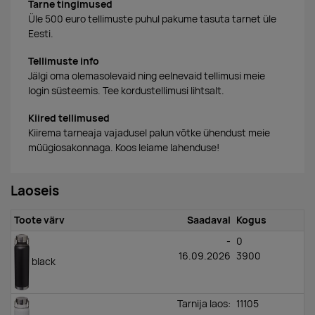
Tarne tingimused
Üle 500 euro tellimuste puhul pakume tasuta tarnet üle
Eesti.
Tellimuste info
Jälgi oma olemasolevaid ning eelnevaid tellimusi meie
login süsteemis. Tee kordustellimusi lihtsalt.
Kiired tellimused
Kiirema tarneaja vajadusel palun võtke ühendust meie
müügiosakonnaga. Koos leiame lahenduse!
Laoseis
Toote värv
Saadaval
Kogus
-
0
16.09.2026
3900
black
Tarnija laos:
11105