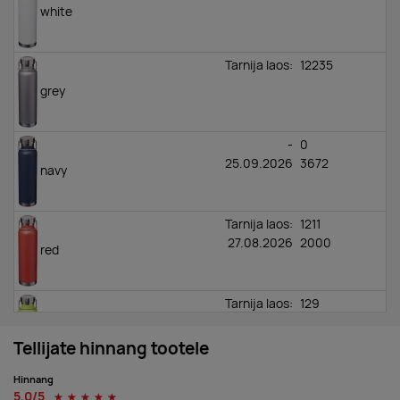
white
Tarnija laos:
12235
grey
-
0
25.09.2026
3672
navy
Tarnija laos:
1211
27.08.2026
2000
red
Tarnija laos:
129
16.09.2026
2000
lime
Tellijate hinnang tootele
Hinnang
5,0/5
☆
☆
☆
☆
☆