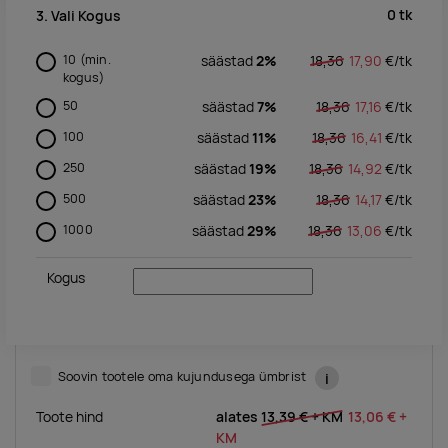
0
tk
3. Vali Kogus
10
(min.
säästad
2%
18,36
17,90
€/
tk
kogus)
50
säästad
7%
18,36
17,16
€/
tk
100
säästad
11%
18,36
16,41
€/
tk
250
säästad
19%
18,36
14,92
€/
tk
500
säästad
23%
18,36
14,17
€/
tk
1000
säästad
29%
18,36
13,06
€/
tk
Kogus
Soovin tootele oma kujundusega ümbrist
i
Toote hind
alates
13,39 €
+ KM
13,06 €
+
KM