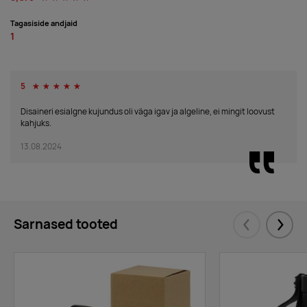
Tagasiside andjaid
1
5
☆
☆
☆
☆
☆
Disaineri esialgne kujundus oli väga igav ja algeline, ei mingit loovust
kahjuks.
13.08.2024
Sarnased tooted
Eelmised
Järgm