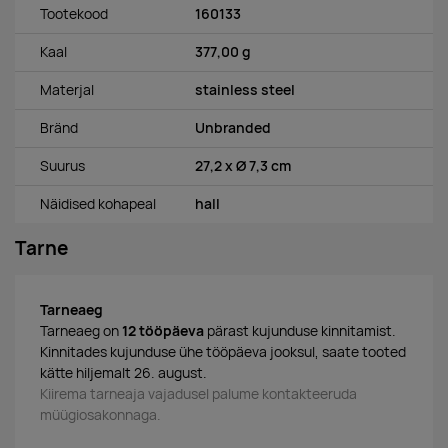
Tootekood
160133
Kaal
377,00 g
Materjal
stainless steel
Bränd
Unbranded
Suurus
27,2 x Ø 7,3 cm
Näidised kohapeal
hall
Tarne
Tarneaeg
Tarneaeg on
12 tööpäeva
pärast kujunduse kinnitamist.
Kinnitades kujunduse ühe tööpäeva jooksul, saate tooted
kätte hiljemalt 26. august.
Kiirema tarneaja vajadusel palume kontakteeruda
müügiosakonnaga.