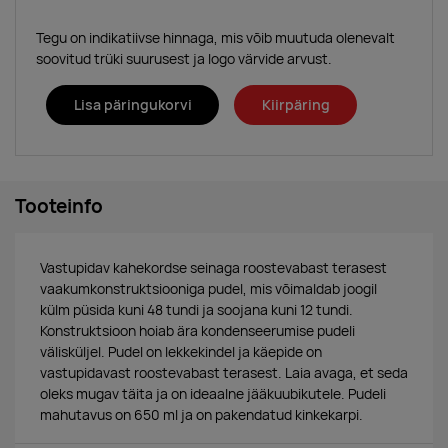
Tegu on indikatiivse hinnaga, mis võib muutuda olenevalt
soovitud trüki suurusest ja logo värvide arvust.
Lisa päringukorvi
Kiirpäring
Tooteinfo
Vastupidav kahekordse seinaga roostevabast terasest
vaakumkonstruktsiooniga pudel, mis võimaldab joogil
külm püsida kuni 48 tundi ja soojana kuni 12 tundi.
Konstruktsioon hoiab ära kondenseerumise pudeli
välisküljel. Pudel on lekkekindel ja käepide on
vastupidavast roostevabast terasest. Laia avaga, et seda
oleks mugav täita ja on ideaalne jääkuubikutele. Pudeli
mahutavus on 650 ml ja on pakendatud kinkekarpi.