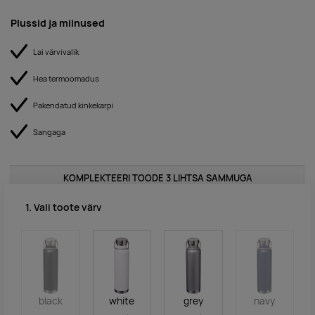
Plussid ja miinused
Lai värvivalik
Hea termoomadus
Pakendatud kinkekarpi
Sangaga
KOMPLEKTEERI TOODE 3 LIHTSA SAMMUGA
1. Vali toote värv
black
white
grey
navy