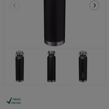
Eelmised
Järgmise