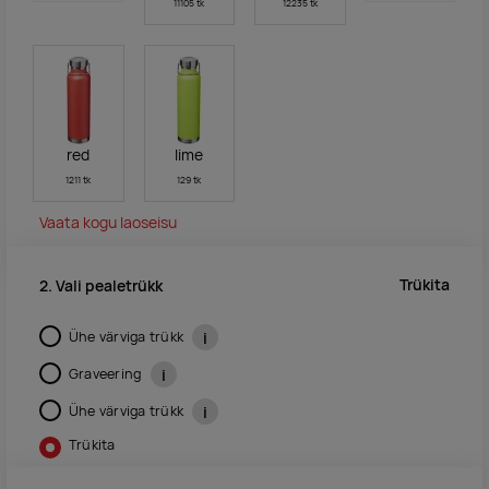
11105 tk
12235 tk
red
lime
1211 tk
129 tk
Vaata kogu laoseisu
Trükita
2. Vali pealetrükk
Ühe värviga trükk
i
Graveering
i
Ühe värviga trükk
i
Trükita