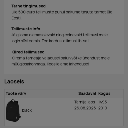
Tarne tingimused
Üle 500 euro tellimuste puhul pakume tasuta tarnet üle
Eesti.
Tellimuste info
Jälgi oma olemasolevaid ning eelnevaid tellimusi meie
login süsteemis. Tee kordustellimusi lihtsalt.
Kiired tellimused
Kiirema tarneaja vajadusel palun võtke ühendust meie
müügiosakonnaga. Koos leiame lahenduse!
Laoseis
Toote värv
Saadaval
Kogus
Tarnija laos:
1495
26.08.2026
2010
black