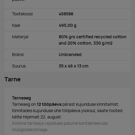
Tootekood
458588
Kaal
495,00 g
Materjal
80% grs certified recycled cotton
and 20% cotton, 330 g/m2
Bränd
Unbranded
Suurus
35 x 46 x 13 cm
Tarne
Tarneaeg
Tarneaeg on
12 tööpäeva
pärast kujunduse kinnitamist.
Kinnitades kujunduse ühe tööpäeva jooksul, saate tooted
kätte hiljemalt 22. august.
Kiirema tarneaja vajadusel palume kontakteeruda
müügiosakonnaga.