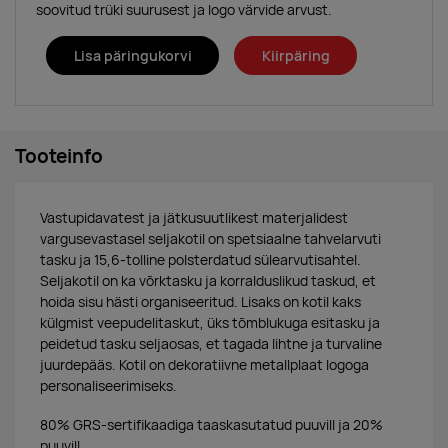
soovitud trüki suurusest ja logo värvide arvust.
Lisa päringukorvi
Kiirpäring
Tooteinfo
Vastupidavatest ja jätkusuutlikest materjalidest
vargusevastasel seljakotil on spetsiaalne tahvelarvuti
tasku ja 15,6-tolline polsterdatud sülearvutisahtel.
Seljakotil on ka võrktasku ja korralduslikud taskud, et
hoida sisu hästi organiseeritud. Lisaks on kotil kaks
külgmist veepudelitaskut, üks tõmblukuga esitasku ja
peidetud tasku seljaosas, et tagada lihtne ja turvaline
juurdepääs. Kotil on dekoratiivne metallplaat logoga
personaliseerimiseks.
80% GRS-sertifikaadiga taaskasutatud puuvill ja 20%
puuvill.