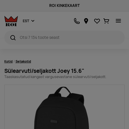
ROI KINKEKAART
Lemmikud
Ostukorv
EST
Kotid
Seljakotid
Sülearvuti/seljakott Joey 15.6"
Taaskasutatud kangast vargusevastane sülearvuti/seljakott.