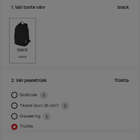
black
1. Vali toote värv
black
1495 tk
Trükita
2. Vali pealetrükk
Siiditrükk
i
Tikand (kuni 25 cm²)
i
Graveering
i
Trükita