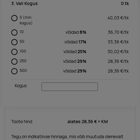
0
tk
3. Vali Kogus
5
(min.
40,03
€/
tk
kogus)
10
võidad
8%
36,70
€/
tk
50
võidad
17%
33,36
€/
tk
100
võidad
25%
30,02
€/
tk
250
võidad
29%
28,36
€/
tk
500
võidad
29%
28,36
€/
tk
Kogus
Toote hind
alates
28,36 €
+ KM
Tegu on indikatiivse hinnaga, mis võib muutuda olenevalt