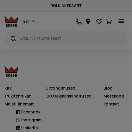
ROI KINKEKAART
Lemmikud
Ostukorv
EST
KKK
Üldtingimused
Blogi
Trükitehnikad
ÖKO reklaamkingitused
Meeskond
Meist lähemalt
Kontakt
Facebook
Instagram
Linkedin