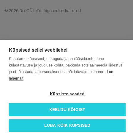
© 2026 Roi OÜ | Kõik õigused on kaitstud.
Küpsised sellel veebilehel
Kasutame küpsiseid, et koguda ja analüüsida infot lehe
külastatavuse ja jõudluse kohta, pakkuda sotsiaalmeedia liidestusi
ja et täiustada ja personaliseerida näidatavaid reklaame.
Loe
lähemalt
Küpsiste seaded
KEELDU KÕIGIST
LUBA KÕIK KÜPSISED