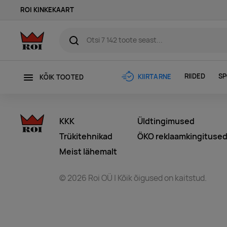
ROI KINKEKAART
RIIDED
SP
KIIRTARNE
KÕIK TOOTED
KKK
Üldtingimused
Trükitehnikad
ÖKO reklaamkingituse
Meist lähemalt
© 2026 Roi OÜ | Kõik õigused on kaitstud.