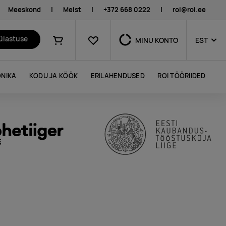
Meeskond
|
Meist
|
+372 668 0222
|
roi@roi.ee
Lemmikud
külastuse
MINU KONTO
EST
Ostukorv
NIKA
KODU JA KÖÖK
ERILAHENDUSED
ROI TÖÖRIIDED