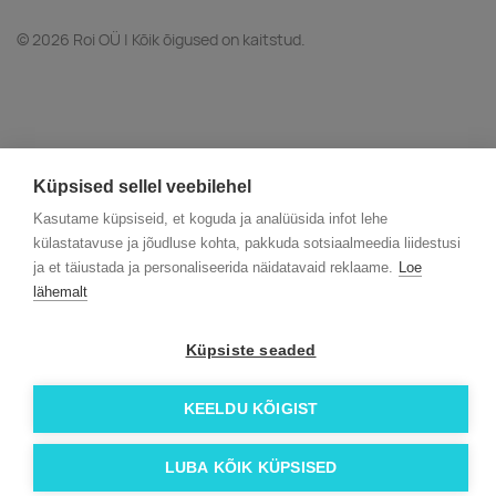
© 2026 Roi OÜ | Kõik õigused on kaitstud.
Küpsised sellel veebilehel
Kasutame küpsiseid, et koguda ja analüüsida infot lehe
külastatavuse ja jõudluse kohta, pakkuda sotsiaalmeedia liidestusi
ja et täiustada ja personaliseerida näidatavaid reklaame.
Loe
lähemalt
Küpsiste seaded
KEELDU KÕIGIST
LUBA KÕIK KÜPSISED