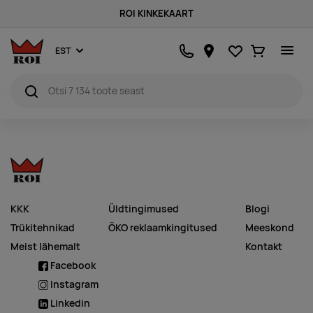
ROI KINKEKAART
Lemmikud
Ostukorv
EST
KKK
Üldtingimused
Blogi
Trükitehnikad
ÖKO reklaamkingitused
Meeskond
Meist lähemalt
Kontakt
Facebook
Instagram
Linkedin