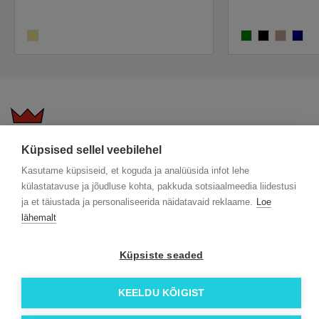
khaki
green
black
greige
navy
Küpsised sellel veebilehel
KKK
Üldtingimused
Blogi
Kasutame küpsiseid, et koguda ja analüüsida infot lehe
Trükitehnikad
ÖKO reklaamkingitused
Meeskond
külastatavuse ja jõudluse kohta, pakkuda sotsiaalmeedia liidestusi
Meist lähemalt
Kontakt
ja et täiustada ja personaliseerida näidatavaid reklaame.
Loe
Facebook
lähemalt
Instagram
Küpsiste seaded
Linkedin
© 2026 Roi OÜ | Kõik õigused on kaitstud.
KEELDU KÕIGIST