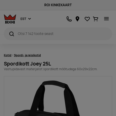
ROI KINKEKAART
Lemmikud
Ostukorv
EST
Kotid
Spordi- ja reisikotid
Spordikott Joey 25L
Vastupidavast materjalist spordikott mõõtudega 60x29x22cm.