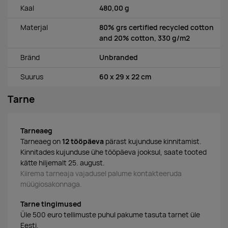
Kaal
480,00 g
Materjal
80% grs certified recycled cotton
and 20% cotton, 330 g/m2
Bränd
Unbranded
Suurus
60 x 29 x 22 cm
Tarne
Tarneaeg
Tarneaeg on
12 tööpäeva
pärast kujunduse kinnitamist.
Kinnitades kujunduse ühe tööpäeva jooksul, saate tooted
kätte hiljemalt 25. august.
Kiirema tarneaja vajadusel palume kontakteeruda
müügiosakonnaga.
Tarne tingimused
Üle 500 euro tellimuste puhul pakume tasuta tarnet üle
Eesti.