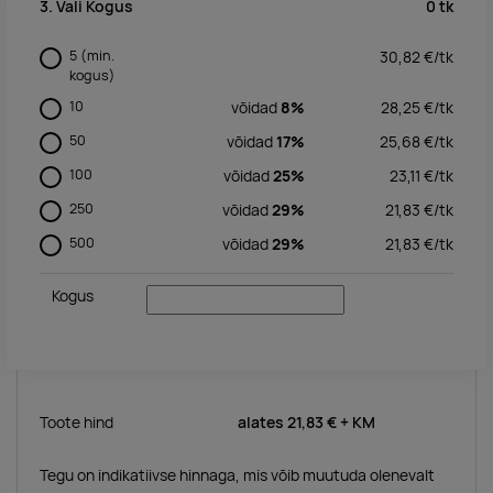
0
tk
3. Vali Kogus
5
(min.
30,82
€/
tk
kogus)
10
võidad
8%
28,25
€/
tk
50
võidad
17%
25,68
€/
tk
100
võidad
25%
23,11
€/
tk
250
võidad
29%
21,83
€/
tk
500
võidad
29%
21,83
€/
tk
Kogus
Toote hind
alates
21,83 €
+ KM
Tegu on indikatiivse hinnaga, mis võib muutuda olenevalt