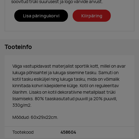
soovitud trüki suurusest ja logo värvide arvust.
Lisa päringukorvi
Kiirpäring
Tooteinfo
Väga vastupidavast materjalist sportlik kott, millel on avar
lukuga põhisahtel ja lukuga sisemine tasku. Samuti on
kotil tasku esiküljel ning lukuga tasku, mida on võimalik
kinnitada kohvri käepideme külge. Kotil on reguleeritav
õlarihm. Lisaks on kotil dekoratiivne metallplaat trüki
lisamiseks. 80% taaskasutatud puuvill ja 20% puuvill,
330g/m2.
Mõõdud: 60x29x22cm.
Tootekood
458604