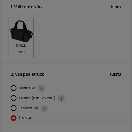
black
1. Vali toote värv
black
1157 tk
Trükita
2. Vali pealetrükk
Siiditrükk
i
Tikand (kuni 25 cm²)
i
Graveering
i
Trükita