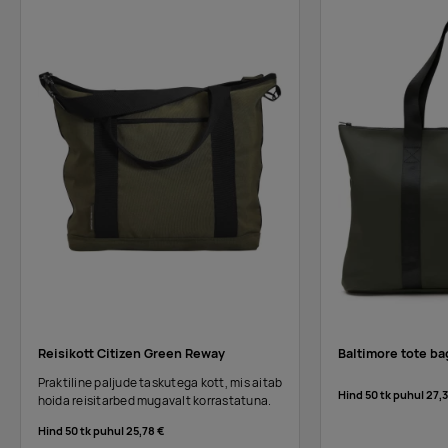
Reisikott Citizen Green Reway
Baltimore tote ba
Praktiline paljude taskutega kott, mis aitab
Hind 50 tk puhul
27,3
hoida reisitarbed mugavalt korrastatuna.
Hind 50 tk puhul
25,78 €