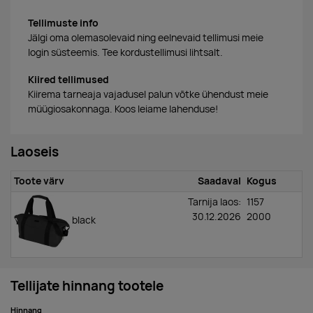
Tellimuste info
Jälgi oma olemasolevaid ning eelnevaid tellimusi meie
login süsteemis. Tee kordustellimusi lihtsalt.
Kiired tellimused
Kiirema tarneaja vajadusel palun võtke ühendust meie
müügiosakonnaga. Koos leiame lahenduse!
Laoseis
Toote värv
Saadaval
Kogus
Tarnija laos:
1157
30.12.2026
2000
black
Tellijate hinnang tootele
Hinnang