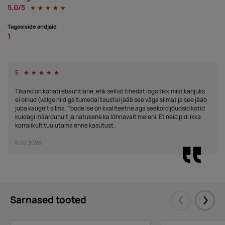
5,0/5
☆
☆
☆
☆
☆
Tagasiside andjaid
1
5
☆
☆
☆
☆
☆
Tikand on kohati ebaühtlane, ehk sellist tihedat logo tikkimist kahjuks
ei olnud (valge niidiga tumedal taustal jääb see väga silma) ja see jääb
juba kaugelt silma. Toode ise on kvaliteetne aga seekord jõudsid kotid
kuidagi määrdunult ja natukene ka lõhnavalt meieni. Et neid pidi ikka
korralikult tuulutama enne kasutust.
8.07.2026
Sarnased tooted
Eelmised
Järgm