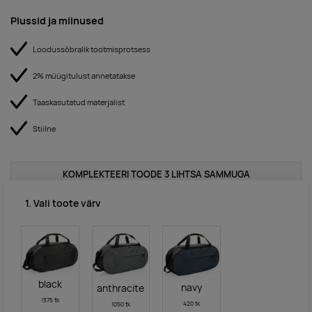
Plussid ja miinused
Loodussõbralik tootmisprotsess
2% müügitulust annetatakse
Taaskasutatud materjalist
Stiilne
KOMPLEKTEERI TOODE 3 LIHTSA SAMMUGA
1. Vali toote värv
black
navy
anthracite
1375 tk
420 tk
1050 tk