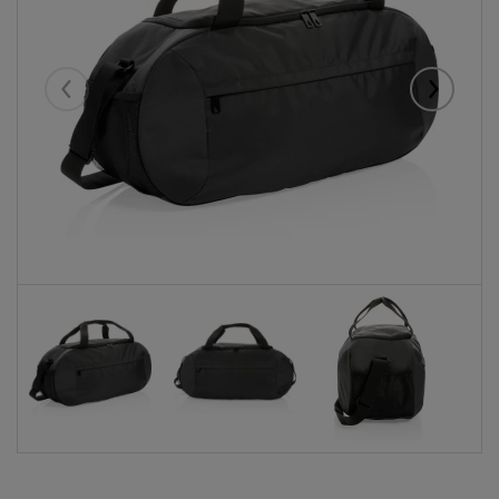
Eelmised
Järgmise