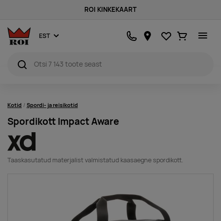
ROI KINKEKAART
Lemmikud
Ostukorv
EST
Kotid
Spordi- ja reisikotid
Spordikott Impact Aware
Taaskasutatud materjalist valmistatud kaasaegne spordikott.