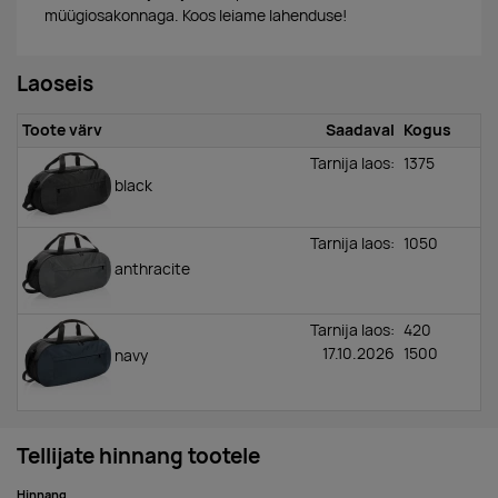
müügiosakonnaga. Koos leiame lahenduse!
Laoseis
Toote värv
Saadaval
Kogus
Tarnija laos:
1375
black
Tarnija laos:
1050
anthracite
Tarnija laos:
420
17.10.2026
1500
navy
Tellijate hinnang tootele
Hinnang