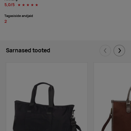
5,0/5
☆
☆
☆
☆
☆
Tagasiside andjaid
2
Sarnased tooted
Eelmised
Järgm