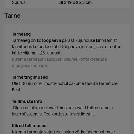
Suurus
58 x 19 x 26.5 cm
Tarne
Tarneaeg
Tarneaeg on
12 tööpäeva
pärast kujunduse kinnitamist.
Kinnitades kujunduse ühe tööpäeva jooksul, saate tooted
kätte hiljemalt 26. august.
Kiirema tarneaja vajadusel palume kontakteeruda
müügiosakonnaga.
Tarne tingimused
Üle 500 euro tellimuste puhul pakume tasuta tarnet üle
Eesti.
Tellimuste info
Jälgi oma olemasolevaid ning eelnevaid tellimusi meie
login süsteemis. Tee kordustellimusi lihtsalt.
Kiired tellimused
Kiirema tarneaja vajadusel palun võtke ühendust meie