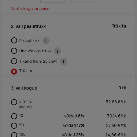
Vaata kogu laoseisu
Trükita
2. Vali pealetrükk
Presstrükk
i
Ühe värviga trükk
i
Tikand (kuni 25 cm²)
i
Trükita
0
tk
3. Vali Kogus
5
(min.
32,88
€/
tk
kogus)
10
võidad
8%
30,14
€/
tk
50
võidad
17%
27,40
€/
tk
100
võidad
25%
24,66
€/
tk