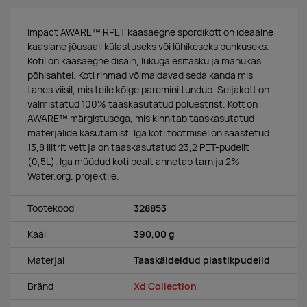
Impact AWARE™ RPET kaasaegne spordikott on ideaalne
kaaslane jõusaali külastuseks või lühikeseks puhkuseks.
Kotil on kaasaegne disain, lukuga esitasku ja mahukas
põhisahtel. Koti rihmad võimaldavad seda kanda mis
tahes viisil, mis teile kõige paremini tundub. Seljakott on
valmistatud 100% taaskasutatud polüestrist. Kott on
AWARE™ märgistusega, mis kinnitab taaskasutatud
materjalide kasutamist. Iga koti tootmisel on säästetud
13,8 liitrit vett ja on taaskasutatud 23,2 PET-pudelit
(0,5L). Iga müüdud koti pealt annetab tarnija 2%
Water.org. projektile.
Tootekood
328853
Kaal
390,00 g
Materjal
Taaskäideldud plastikpudelid
Bränd
Xd Collection