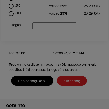
250
võidad
29%
23,29
€/
tk
500
võidad
29%
23,29
€/
tk
Kogus
Toote hind
alates
23,29 €
+ KM
Tegu on indikatiivse hinnaga, mis võib muutuda olenevalt
soovitud trüki suurusest ja logo värvide arvust.
Lisa päringukorvi
Kiirpäring
Tooteinfo