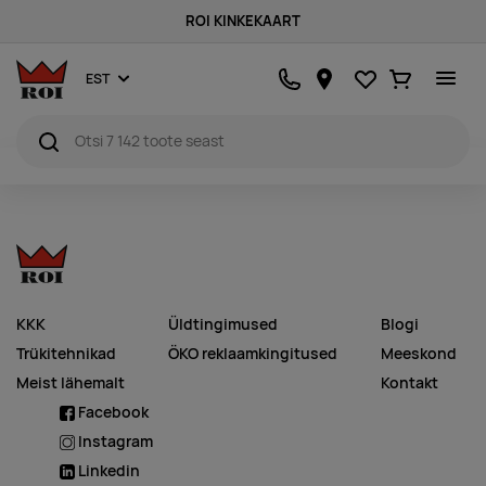
ROI KINKEKAART
Lemmikud
Ostukorv
EST
KKK
Üldtingimused
Blogi
Trükitehnikad
ÖKO reklaamkingitused
Meeskond
Meist lähemalt
Kontakt
Facebook
Instagram
Linkedin