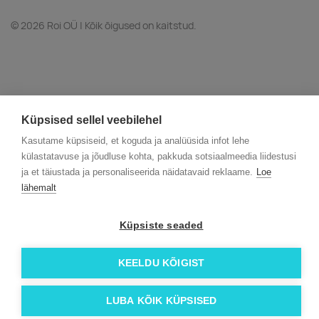
© 2026 Roi OÜ | Kõik õigused on kaitstud.
Küpsised sellel veebilehel
Kasutame küpsiseid, et koguda ja analüüsida infot lehe
külastatavuse ja jõudluse kohta, pakkuda sotsiaalmeedia liidestusi
ja et täiustada ja personaliseerida näidatavaid reklaame.
Loe
lähemalt
Küpsiste seaded
KEELDU KÕIGIST
LUBA KÕIK KÜPSISED