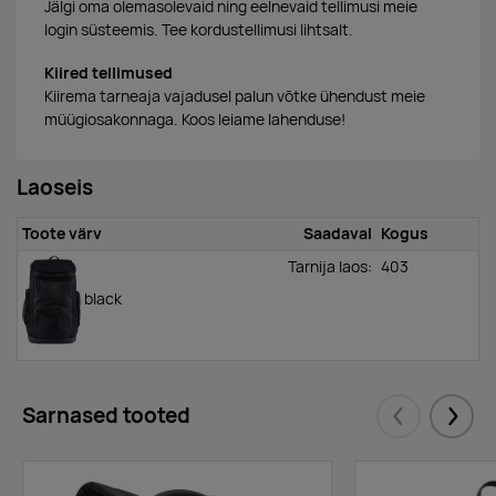
Jälgi oma olemasolevaid ning eelnevaid tellimusi meie
login süsteemis. Tee kordustellimusi lihtsalt.
Kiired tellimused
Kiirema tarneaja vajadusel palun võtke ühendust meie
müügiosakonnaga. Koos leiame lahenduse!
Laoseis
Toote värv
Saadaval
Kogus
Tarnija laos:
403
black
Sarnased tooted
Eelmised
Järgm