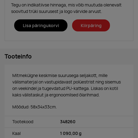
Tegu on indikatiivse hinnaga, mis võib muutuda olenevalt
soovitud trüki suurusest ja logo värvide arvust.
Lisa päringukorvi
Kiirpäring
Tooteinfo
Mitmekülgne keskmise suurusega seljakott, mille
välismaterjal on vastupidavast polüestrist ning sisemus
on veekindel ja tugevdatud PU-kattega. Liskas on kotil
kaks välistaskut ja ergonoomilsed õlarihmad.
Mõõdud: 58x34x33cm.
Tootekood
348260
Kaal
1 090,00 g