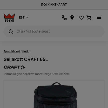
ROI KINKEKAART
Lemmikud
Ostukorv
EST
Spordirõivad
Kotid
Seljakott CRAFT 65L
Mitmekülgne seljakott mõõtudega 58x34x33cm.