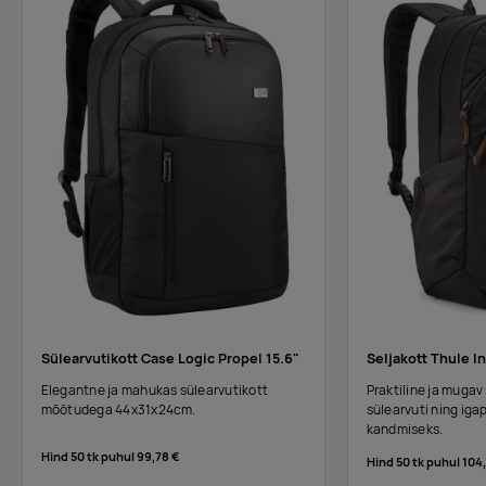
Sülearvutikott Case Logic Propel 15.6"
Seljakott Thule I
Elegantne ja mahukas sülearvutikott
Praktiline ja mugav 
mõõtudega 44x31x24cm.
sülearvuti ning ig
kandmiseks.
Hind 50 tk puhul
99,78 €
Hind 50 tk puhul
104