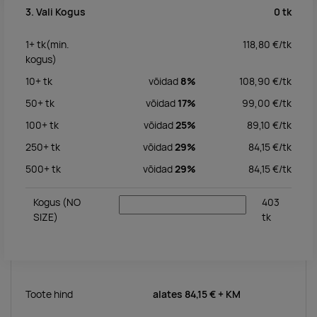
0
tk
3. Vali Kogus
1+
tk
(min.
118,80
€/
tk
kogus)
10+
tk
võidad
8%
108,90
€/
tk
50+
tk
võidad
17%
99,00
€/
tk
100+
tk
võidad
25%
89,10
€/
tk
250+
tk
võidad
29%
84,15
€/
tk
500+
tk
võidad
29%
84,15
€/
tk
Kogus
(NO
403
SIZE)
tk
Toote hind
alates
84,15 €
+ KM