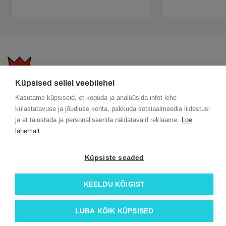
Küpsised sellel veebilehel
KKK
Üldtingimused
Blogi
Kasutame küpsiseid, et koguda ja analüüsida infot lehe
Trükitehnikad
ÖKO reklaamkingitused
Meeskond
külastatavuse ja jõudluse kohta, pakkuda sotsiaalmeedia liidestusi
Meist lähemalt
Kontakt
ja et täiustada ja personaliseerida näidatavaid reklaame.
Loe
lähemalt
Facebook
Instagram
Küpsiste seaded
Linkedin
KEELDU KÕIGIST
© 2026 Roi OÜ | Kõik õigused on kaitstud.
LUBA KÕIK KÜPSISED