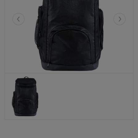
Eelmised
Järgmise