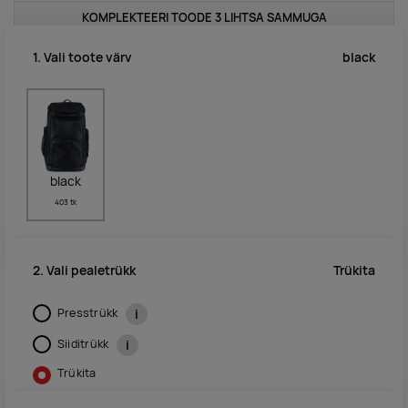
KOMPLEKTEERI TOODE 3 LIHTSA SAMMUGA
black
1. Vali toote värv
black
403 tk
Trükita
2. Vali pealetrükk
Presstrükk
i
Siiditrükk
i
Trükita