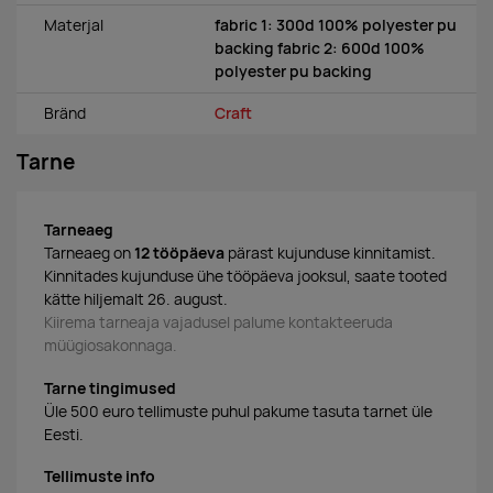
Materjal
fabric 1: 300d 100% polyester pu
backing fabric 2: 600d 100%
polyester pu backing
Bränd
Craft
Tarne
Tarneaeg
Tarneaeg on
12 tööpäeva
pärast kujunduse kinnitamist.
Kinnitades kujunduse ühe tööpäeva jooksul, saate tooted
kätte hiljemalt 26. august.
Kiirema tarneaja vajadusel palume kontakteeruda
müügiosakonnaga.
Tarne tingimused
Üle 500 euro tellimuste puhul pakume tasuta tarnet üle
Eesti.
Tellimuste info