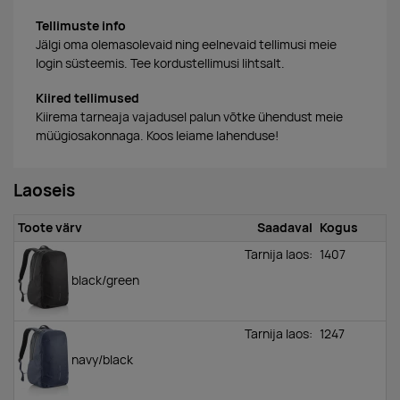
Tellimuste info
Jälgi oma olemasolevaid ning eelnevaid tellimusi meie
login süsteemis. Tee kordustellimusi lihtsalt.
Kiired tellimused
Kiirema tarneaja vajadusel palun võtke ühendust meie
müügiosakonnaga. Koos leiame lahenduse!
Laoseis
Toote värv
Saadaval
Kogus
Tarnija laos:
1407
black/green
Tarnija laos:
1247
navy/black