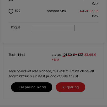
€/
tk
500
säästad
51%
171,24
83,95
€/
tk
Kogus
Toote hind
alates
121,30 €
+ KM
83,95 €
+ KM
Tegu on indikatiivse hinnaga, mis võib muutuda olenevalt
soovitud trüki suurusest ja logo värvide arvust.
Lisa päringukorvi
Kiirpäring