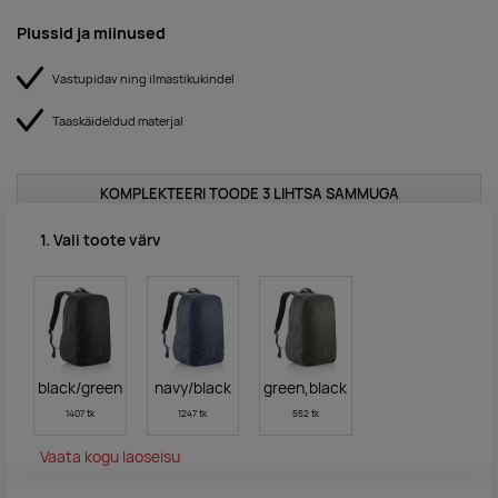
Plussid ja miinused
Vastupidav ning ilmastikukindel
Taaskäideldud materjal
KOMPLEKTEERI TOODE 3 LIHTSA SAMMUGA
1. Vali toote värv
black/green
navy/black
green,black
1407 tk
1247 tk
552 tk
Vaata kogu laoseisu