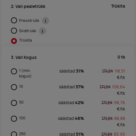
Trükita
2. Vali pealetrükk
Presstrükk
i
Siiditrükk
i
Trükita
0
tk
3. Vali Kogus
1
(min.
säästad
31%
171,24
118,51
kogus)
€/
tk
10
säästad
37%
171,24
108,64
€/
tk
50
säästad
42%
171,24
98,76
€/
tk
100
säästad
48%
171,24
88,88
€/
tk
250
säästad
51%
171,24
83,95