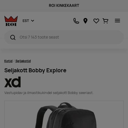
ROI KINKEKAART
Lemmikud
Ostukorv
EST
Kotid
Seljakotid
Seljakott Bobby Explore
Vastupidav ja ilmastikukindel seljakott Bobby seeriast.