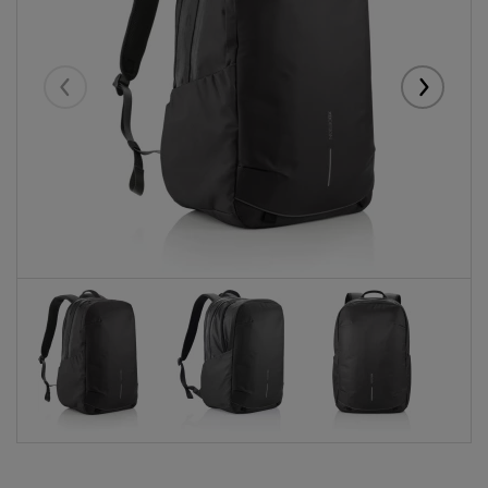
Eelmised
Järgmise