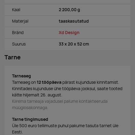
Kaal
2 200,00 g
Materjal
taaskasutatud
Bränd
Xd Design
Suurus
33 x 20 x 52 cm
Tarne
Tarneaeg
Tarneaeg on
12 tööpäeva
pärast kujunduse kinnitamist.
Kinnitades kujunduse ühe tööpäeva jooksul, saate tooted
kätte hiljemalt 26. august.
Kiirema tarneaja vajadusel palume kontakteeruda
müügiosakonnaga.
Tarne tingimused
Üle 500 euro tellimuste puhul pakume tasuta tarnet üle
Eesti.