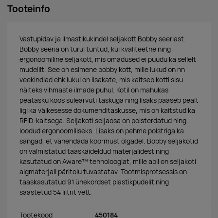
Tooteinfo
Vastupidav ja ilmastikukindel seljakott Bobby seeriast.
Bobby seeria on turul tuntud, kui kvaliteetne ning
ergonoomiline seljakott, mis omadused ei puudu ka sellelt
mudelilt. See on esimene bobby kott, mille lukud on nn
veekindlad ehk lukul on lisakate, mis kaitseb kotti sisu
näiteks vihmaste ilmade puhul. Kotil on mahukas
peatasku koos sülearvuti taskuga ning lisaks pääseb pealt
ligi ka väikesesse dokumenditaskusse, mis on kaitstud ka
RFID-kaitsega. Seljakoti seljaosa on polsterdatud ning
loodud ergonoomiliseks. Lisaks on pehme polstriga ka
sangad, et vähendada koormust õlgadel. Bobby seljakotid
on valmistatud taaskäideldud materjalidest ning
kasutatud on Aware™ tehnoloogiat, mille abil on seljakoti
algmaterjali päritolu tuvastatav. Tootmisprotsessis on
taaskasutatud 91 ühekordset plastikpudelit ning
säästetud 54 liitrit vett.
Tootekood
450184