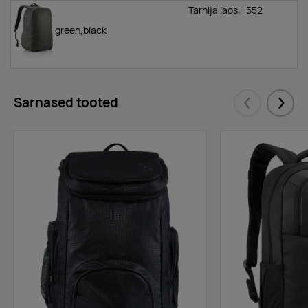
Tarnija laos:
552
green,black
Sarnased tooted
Eelmised
Järgm