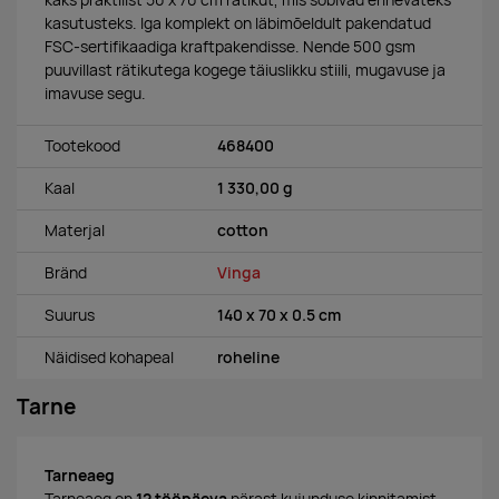
kasutusteks. Iga komplekt on läbimõeldult pakendatud
FSC-sertifikaadiga kraftpakendisse. Nende 500 gsm
puuvillast rätikutega kogege täiuslikku stiili, mugavuse ja
imavuse segu.
Tootekood
468400
Kaal
1 330,00 g
Materjal
cotton
Bränd
Vinga
Suurus
140 x 70 x 0.5 cm
Näidised kohapeal
roheline
Tarne
Tarneaeg