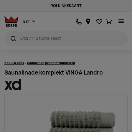
ROI KINKEKAART
Lemmikud
Ostukorv
EST
Kodu ja köök
Saunalinad ja hommikumantlid
Saunalinade komplekt VINGA Landro