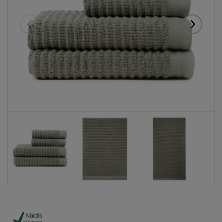
Eelmised
Järgmise