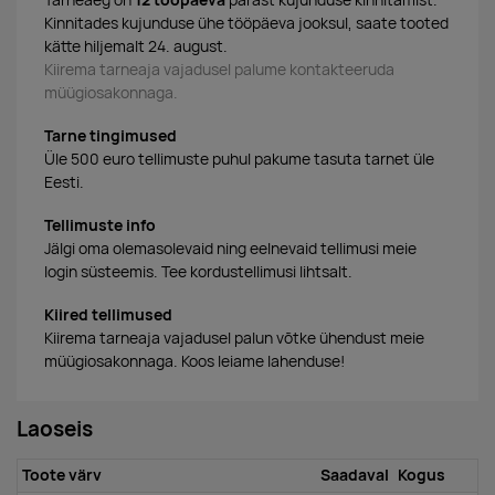
Tarneaeg on
12 tööpäeva
pärast kujunduse kinnitamist.
Kinnitades kujunduse ühe tööpäeva jooksul, saate tooted
kätte hiljemalt 24. august.
Kiirema tarneaja vajadusel palume kontakteeruda
müügiosakonnaga.
Tarne tingimused
Üle 500 euro tellimuste puhul pakume tasuta tarnet üle
Eesti.
Tellimuste info
Jälgi oma olemasolevaid ning eelnevaid tellimusi meie
login süsteemis. Tee kordustellimusi lihtsalt.
Kiired tellimused
Kiirema tarneaja vajadusel palun võtke ühendust meie
müügiosakonnaga. Koos leiame lahenduse!
Laoseis
Toote värv
Saadaval
Kogus