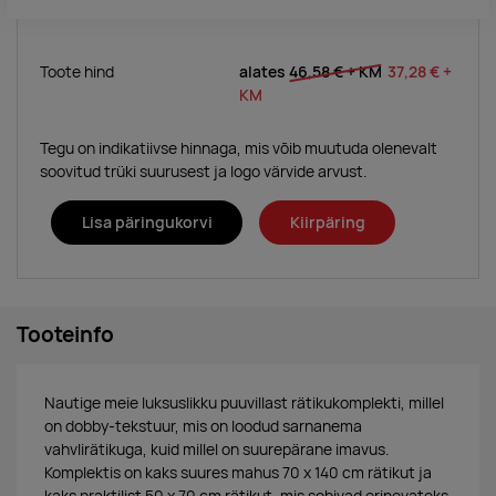
Toote hind
alates
46,58 €
+ KM
37,28 €
+
KM
Tegu on indikatiivse hinnaga, mis võib muutuda olenevalt
soovitud trüki suurusest ja logo värvide arvust.
Lisa päringukorvi
Kiirpäring
Tooteinfo
Nautige meie luksuslikku puuvillast rätikukomplekti, millel
on dobby-tekstuur, mis on loodud sarnanema
vahvlirätikuga, kuid millel on suurepärane imavus.
Komplektis on kaks suures mahus 70 x 140 cm rätikut ja
kaks praktilist 50 x 70 cm rätikut, mis sobivad erinevateks