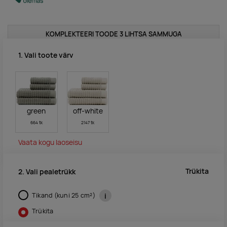
KOMPLEKTEERI TOODE 3 LIHTSA SAMMUGA
1. Vali toote värv
green
off-white
664 tk
2147 tk
Vaata kogu laoseisu
Trükita
2. Vali pealetrükk
Tikand (kuni 25 cm²)
i
Trükita