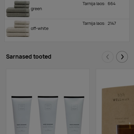
Tarnija laos:
664
green
Tarnija laos:
2147
off-white
Sarnased tooted
Eelmised
Järgm