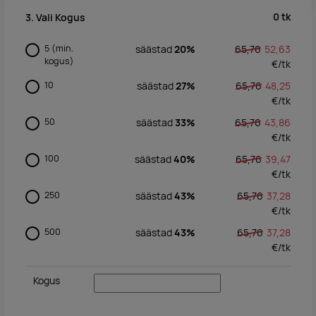
0
tk
3. Vali Kogus
5
(min.
säästad
20%
65,76
52,63
kogus)
€/
tk
10
säästad
27%
65,76
48,25
€/
tk
50
säästad
33%
65,76
43,86
€/
tk
100
säästad
40%
65,76
39,47
€/
tk
250
säästad
43%
65,76
37,28
€/
tk
500
säästad
43%
65,76
37,28
€/
tk
Kogus