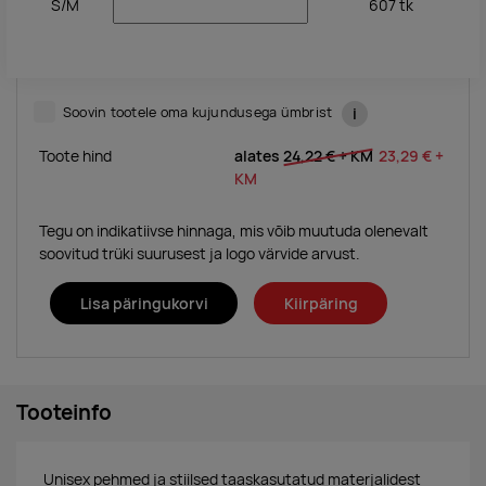
S/M
607
tk
Soovin tootele oma kujundusega ümbrist
i
Toote hind
alates
24,22 €
+ KM
23,29 €
+
KM
Tegu on indikatiivse hinnaga, mis võib muutuda olenevalt
soovitud trüki suurusest ja logo värvide arvust.
Lisa päringukorvi
Kiirpäring
Tooteinfo
Unisex pehmed ja stiilsed taaskasutatud materjalidest