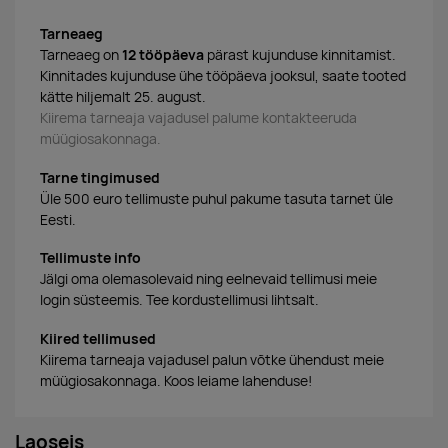
Tarneaeg
Tarneaeg on
12 tööpäeva
pärast kujunduse kinnitamist.
Kinnitades kujunduse ühe tööpäeva jooksul, saate tooted
kätte hiljemalt 25. august.
Kiirema tarneaja vajadusel palume kontakteeruda
müügiosakonnaga.
Tarne tingimused
Üle 500 euro tellimuste puhul pakume tasuta tarnet üle
Eesti.
Tellimuste info
Jälgi oma olemasolevaid ning eelnevaid tellimusi meie
login süsteemis. Tee kordustellimusi lihtsalt.
Kiired tellimused
Kiirema tarneaja vajadusel palun võtke ühendust meie
müügiosakonnaga. Koos leiame lahenduse!
Laoseis