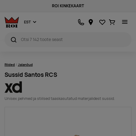
ROI KINKEKAART
Lemmikud
Ostukorv
EST
Riided
Jalanõud
Sussid Santos RCS
Unisex pehmed ja stiilsed taaskasutatud materjalidest sussid.