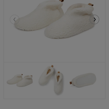
Eelmised
Järgmise