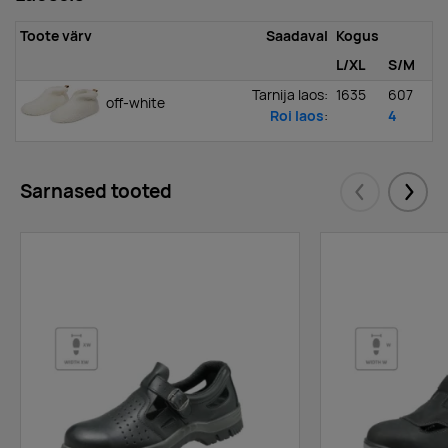
Toote värv
Saadaval
Kogus
L/XL
S/M
Tarnija laos
:
1635
607
off-white
Roi laos
:
4
Sarnased tooted
Eelmised
Järgm