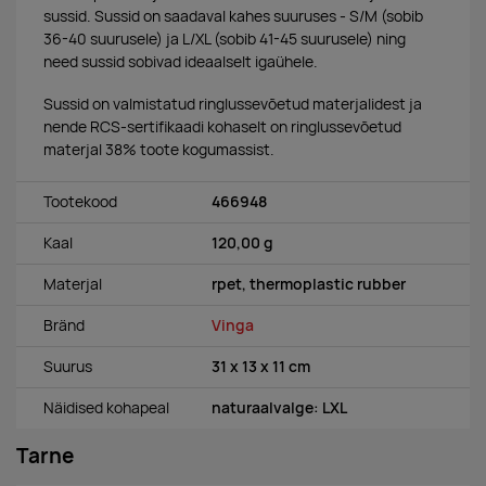
sussid. Sussid on saadaval kahes suuruses - S/M (sobib
36-40 suurusele) ja L/XL (sobib 41-45 suurusele) ning
need sussid sobivad ideaalselt igaühele.
Sussid on valmistatud ringlussevõetud materjalidest ja
nende RCS-sertifikaadi kohaselt on ringlussevõetud
materjal 38% toote kogumassist.
Tootekood
466948
Kaal
120,00 g
Materjal
rpet, thermoplastic rubber
Bränd
Vinga
Suurus
31 x 13 x 11 cm
Näidised kohapeal
naturaalvalge: LXL
Tarne