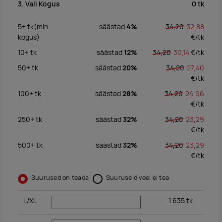
0
tk
3. Vali Kogus
5+
tk
(min.
säästad
4%
34,20
32,88
kogus)
€/
tk
10+
tk
säästad
12%
34,20
30,14
€/
tk
50+
tk
säästad
20%
34,20
27,40
€/
tk
100+
tk
säästad
28%
34,20
24,66
€/
tk
250+
tk
säästad
32%
34,20
23,29
€/
tk
500+
tk
säästad
32%
34,20
23,29
€/
tk
Suurused on teada
Suuruseid veel ei tea
L/XL
1 635
tk