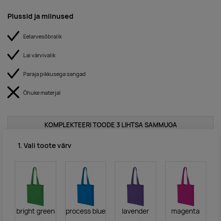
Plussid ja miinused
Eelarvesõbralik
Lai värvivalik
Paraja pikkusega sangad
Õhuke materjal
KOMPLEKTEERI TOODE 3 LIHTSA SAMMUGA
1. Vali toote värv
bright green
process blue
lavender
magenta