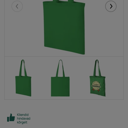
Eelmised
Järgmise