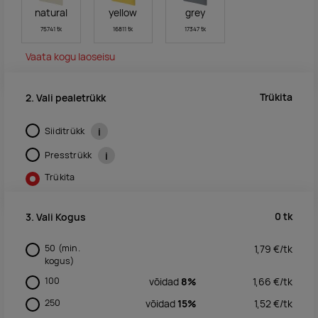
natural
yellow
grey
75741 tk
16811 tk
17347 tk
Vaata kogu laoseisu
Trükita
2. Vali pealetrükk
Siiditrükk
i
Presstrükk
i
Trükita
0
tk
3. Vali Kogus
50
(min.
1,79
€/
tk
kogus)
100
võidad
8%
1,66
€/
tk
250
võidad
15%
1,52
€/
tk