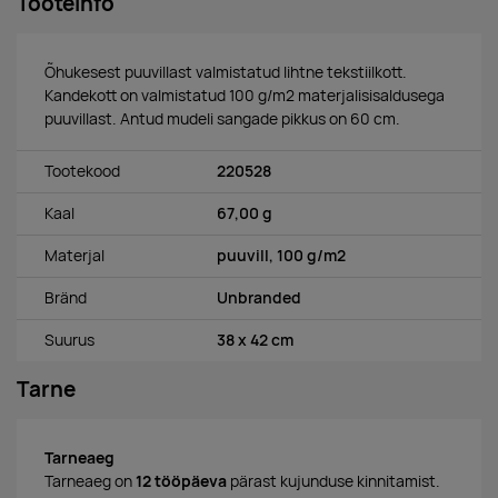
Tooteinfo
Õhukesest puuvillast valmistatud lihtne tekstiilkott.
Kandekott on valmistatud 100 g/m2 materjalisisaldusega
puuvillast. Antud mudeli sangade pikkus on 60 cm.
Tootekood
220528
Kaal
67,00 g
Materjal
puuvill, 100 g/m2
Bränd
Unbranded
Suurus
38 x 42 cm
Tarne
Tarneaeg
Tarneaeg on
12 tööpäeva
pärast kujunduse kinnitamist.