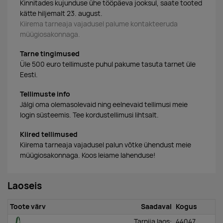
Kinnitades kujunduse ühe tööpäeva jooksul, saate tooted
kätte hiljemalt 23. august.
Kiirema tarneaja vajadusel palume kontakteeruda
müügiosakonnaga.
Tarne tingimused
Üle 500 euro tellimuste puhul pakume tasuta tarnet üle
Eesti.
Tellimuste info
Jälgi oma olemasolevaid ning eelnevaid tellimusi meie
login süsteemis. Tee kordustellimusi lihtsalt.
Kiired tellimused
Kiirema tarneaja vajadusel palun võtke ühendust meie
müügiosakonnaga. Koos leiame lahenduse!
Laoseis
Toote värv
Saadaval
Kogus
Tarnija laos:
44047