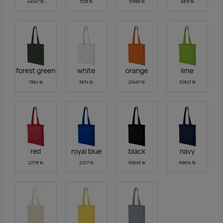
44047 tk
7218 tk
31996 tk
6819 tk
forest green
white
orange
lime
7964 tk
3874 tk
20467 tk
32827 tk
red
royal blue
black
navy
27178 tk
21217 tk
59545 tk
69674 tk