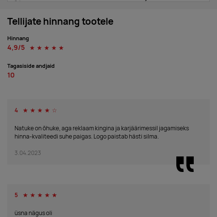
17.09.2026
40000
white
Tellijate hinnang tootele
Hinnang
Tarnija laos:
20467
4,9/5
☆
☆
☆
☆
☆
23.09.2026
20000
orange
Tagasiside andjaid
10
Tarnija laos:
32827
24.09.2026
10000
lime
4
☆
☆
☆
☆
☆
Tarnija laos:
27178
Natuke on õhuke, aga reklaam kingina ja karjäärimessil jagamiseks
23.09.2026
17000
hinna-kvaliteedi suhe paigas. Logo paistab hästi silma.
red
3.04.2023
Tarnija laos:
21217
23.09.2026
35000
royal blue
5
☆
☆
☆
☆
☆
Tarnija laos:
59545
üsna nägus oli