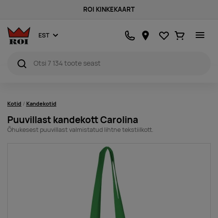
ROI KINKEKAART
Lemmikud
Ostukorv
EST
Kotid
Kandekotid
Puuvillast kandekott Carolina
Õhukesest puuvillast valmistatud lihtne tekstiilkott.