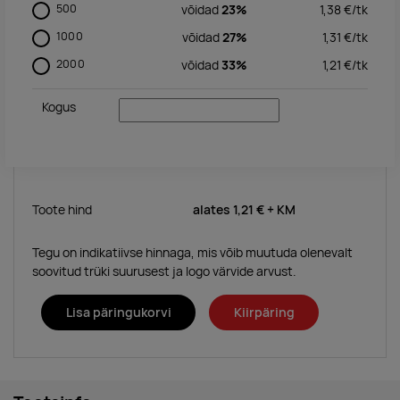
500
võidad
23%
1,38
€/
tk
1000
võidad
27%
1,31
€/
tk
2000
võidad
33%
1,21
€/
tk
Kogus
Toote hind
alates
1,21 €
+ KM
Tegu on indikatiivse hinnaga, mis võib muutuda olenevalt
soovitud trüki suurusest ja logo värvide arvust.
Lisa päringukorvi
Kiirpäring