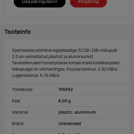
Lisa päringukorvi
Kiirpäring
Tooteinfo
Spetsiaalse pöörleva logoplaadiga 32 GB USB-mälupulk
2.0 on valmistatud plastist ja alumiiniumist.
Tavatellimused toimetatakse kohale eraldi kinkekarpides.
Mälupulgal on võtmerõngas. Kirjutamiskiirus: 2.92 MB/s
Lugemiskiirus: 9.76 MB/s
Tootekood
155992
Kaal
8,00 g
Materjal
plastic, aluminium
Bränd
Unbranded