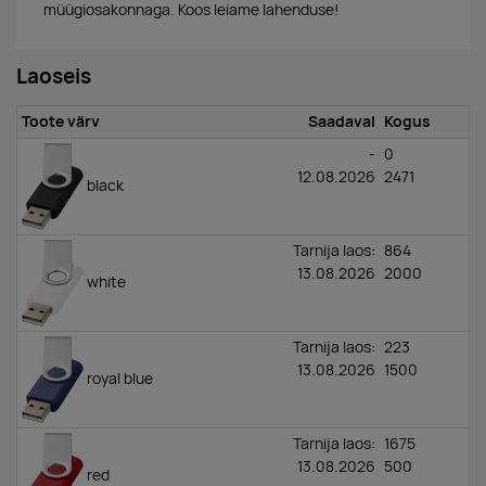
müügiosakonnaga. Koos leiame lahenduse!
Laoseis
Toote värv
Saadaval
Kogus
-
0
12.08.2026
2471
black
Tarnija laos:
864
13.08.2026
2000
white
Tarnija laos:
223
13.08.2026
1500
royal blue
Tarnija laos:
1675
13.08.2026
500
red