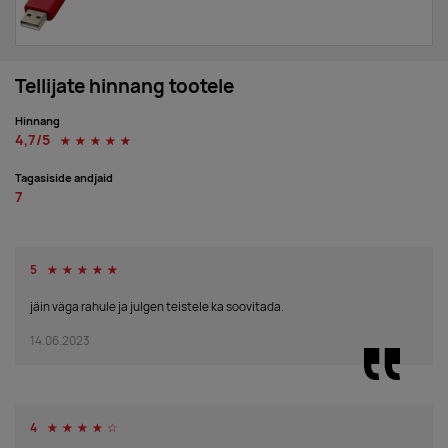
Tellijate hinnang tootele
Hinnang
4,7/5
☆
☆
☆
☆
☆
Tagasiside andjaid
7
5
☆
☆
☆
☆
☆
jäin väga rahule ja julgen teistele ka soovitada.
14.06.2023
4
☆
☆
☆
☆
☆