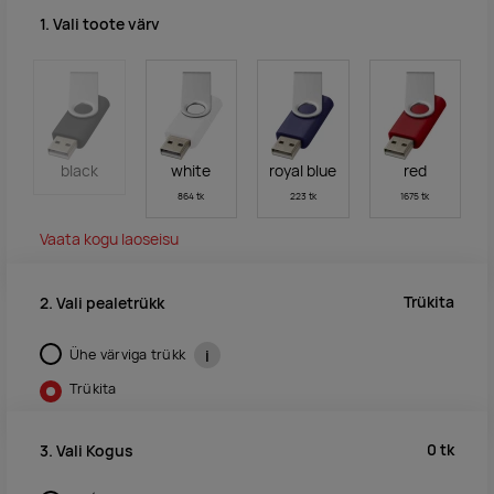
1. Vali toote värv
black
white
royal blue
red
864 tk
223 tk
1675 tk
Vaata kogu laoseisu
Trükita
2. Vali pealetrükk
Ühe värviga trükk
i
Trükita
0
tk
3. Vali Kogus