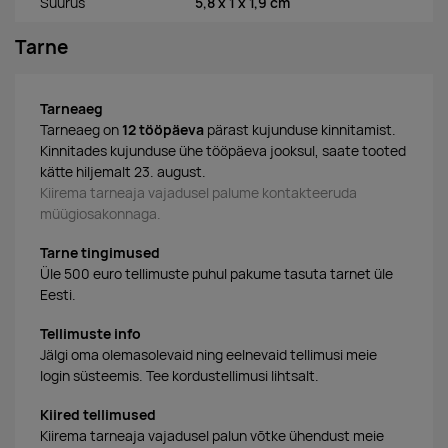
Suurus
5,8 x 1 x 1,9 cm
Tarne
Tarneaeg
Tarneaeg on
12 tööpäeva
pärast kujunduse kinnitamist.
Kinnitades kujunduse ühe tööpäeva jooksul, saate tooted
kätte hiljemalt 23. august.
Kiirema tarneaja vajadusel palume kontakteeruda
müügiosakonnaga.
Tarne tingimused
Üle 500 euro tellimuste puhul pakume tasuta tarnet üle
Eesti.
Tellimuste info
Jälgi oma olemasolevaid ning eelnevaid tellimusi meie
login süsteemis. Tee kordustellimusi lihtsalt.
Kiired tellimused
Kiirema tarneaja vajadusel palun võtke ühendust meie