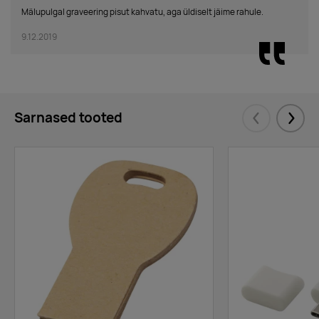
Mälupulgal graveering pisut kahvatu, aga üldiselt jäime rahule.
9.12.2019
Sarnased tooted
Eelmised
Järgm