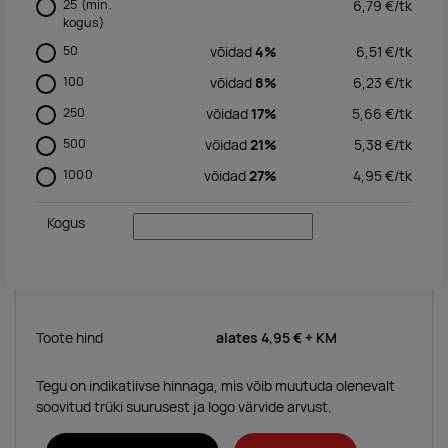
25
(min.
6,79
€/
tk
kogus)
50
võidad
4%
6,51
€/
tk
100
võidad
8%
6,23
€/
tk
250
võidad
17%
5,66
€/
tk
500
võidad
21%
5,38
€/
tk
1000
võidad
27%
4,95
€/
tk
Kogus
Toote hind
alates
4,95 €
+ KM
Tegu on indikatiivse hinnaga, mis võib muutuda olenevalt
soovitud trüki suurusest ja logo värvide arvust.