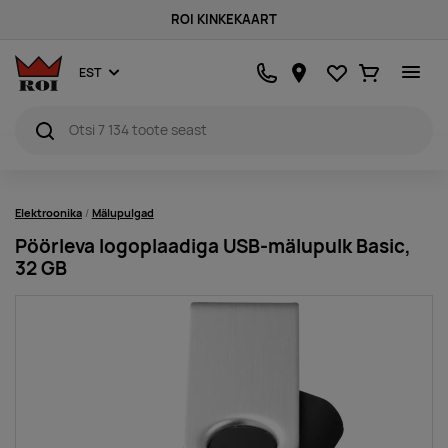
ROI KINKEKAART
Lemmikud
Ostukorv
EST
Elektroonika
Mälupulgad
Pöörleva logoplaadiga USB-mälupulk Basic,
32 GB