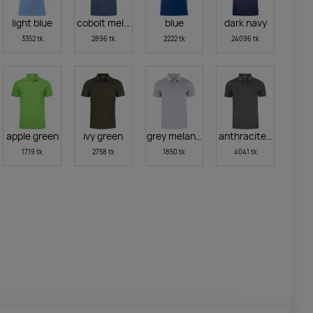
light blue
cobolt melange
blue
dark navy
3352 tk
2896 tk
2222 tk
24096 tk
apple green
ivy green
grey melange
anthracite-melange
1719 tk
2758 tk
1850 tk
4041 tk