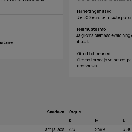
Tarne tingimused
Üle 500 euro tellimuste puhul
Tellimuste info
Jälgi oma olemasolevaid ning 
lihtsalt.
lastane
Kiired tellimused
Kiirema tarneaja vajadusel p
lahenduse!
Saadaval
Kogus
S
M
L
Tarnija laos
:
723
2489
3516