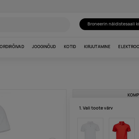
Broneerin näidistesaali 
ORDIRÕIVAD
JOOGINÕUD
KOTID
KIRJUTAMINE
ELEKTROO
KOMP
1. Vali toote värv