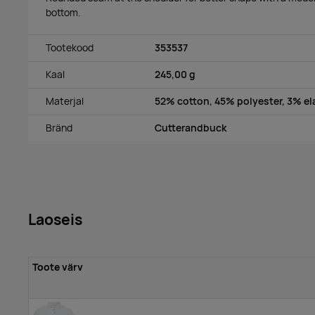
bottom.
Tootekood
353537
Kaal
245,00 g
Materjal
52% cotton, 45% polyester, 3% e
Bränd
Cutterandbuck
Laoseis
Toote värv