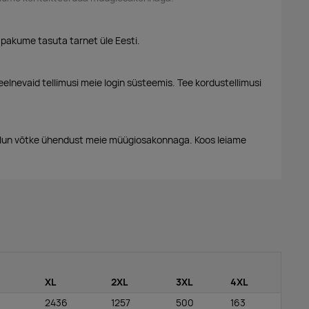
 pakume tasuta tarnet üle Eesti.
eelnevaid tellimusi meie login süsteemis. Tee kordustellimusi
alun võtke ühendust meie müügiosakonnaga. Koos leiame
XL
2XL
3XL
4XL
2436
1257
500
163