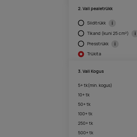
2. Vali pealetrükk
i
Siiditrükk
i
Tikand (kuni 25 cm²)
i
Presstrükk
Trükita
3. Vali Kogus
5+
tk
(min. kogus)
10+
tk
50+
tk
100+
tk
250+
tk
500+
tk