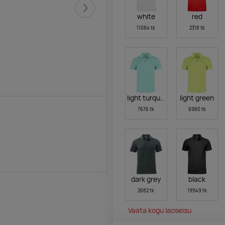
Järgmised
white
red
11084 tk
2318 tk
light turquoise
light green
7676 tk
6980 tk
dark grey
black
2682 tk
19949 tk
Vaata kogu laoseisu