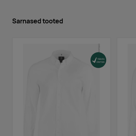
dark navy
Sarnased tooted
light turquoise
light green
apple green
ivy green