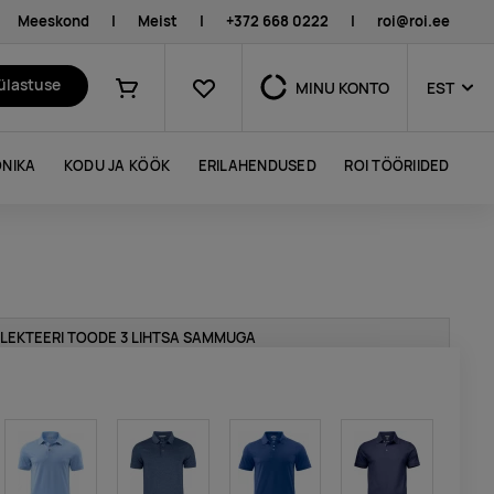
Meeskond
|
Meist
|
+372 668 0222
|
roi@roi.ee
Lemmikud
külastuse
MINU KONTO
EST
Ostukorv
NIKA
KODU JA KÖÖK
ERILAHENDUSED
ROI TÖÖRIIDED
LEKTEERI TOODE 3 LIHTSA SAMMUGA