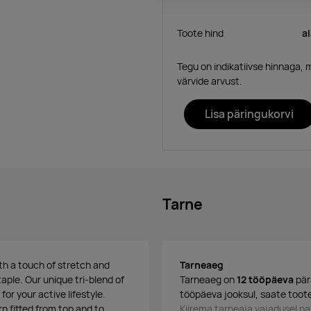
Toote hind
a
Tegu on indikatiivse hinnaga, 
värvide arvust.
Lisa päringukorvi
Tarne
th a touch of stretch and
Tarneaeg
aple. Our unique tri-blend of
Tarneaeg on
12 tööpäeva
pär
or your active lifestyle.
tööpäeva jooksul, saate toote
n fitted from top and to
Kiirema tarneaja vajadusel 