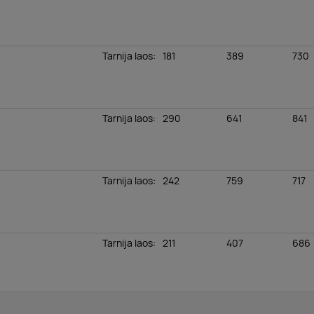
Tarnija laos
:
181
389
730
Tarnija laos
:
290
641
841
Tarnija laos
:
242
759
717
Tarnija laos
:
211
407
686
Tarnija laos
:
1060
5185
807