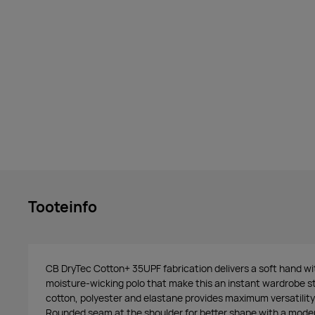
Tooteinfo
CB DryTec Cotton+ 35UPF fabrication delivers a soft hand wi
moisture-wicking polo that make this an instant wardrobe st
cotton, polyester and elastane provides maximum versatility f
Rounded seam at the shoulder for better shape with a moder