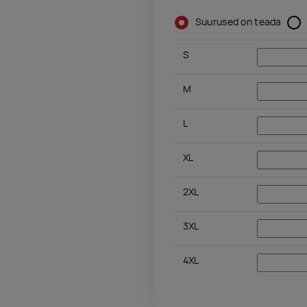
Suurused on teada
S
M
L
XL
2XL
3XL
4XL