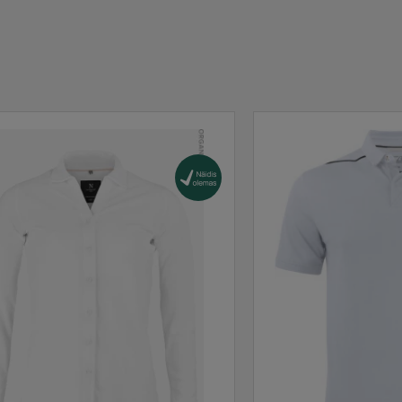
Tarnija laos
:
700
1732
1823
Tarnija laos
:
714
1127
1793
Tarnija laos
:
186
327
407
Tarnija laos
:
333
448
629
Tarnija laos
:
107
337
546