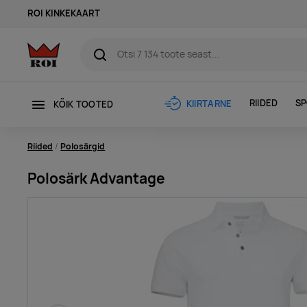
ROI KINKEKAART
RIIDED
SP
KIIRTARNE
KÕIK TOOTED
Riided
Polosärgid
Polosärk Advantage