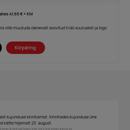
lates
41,65 €
+ KM
mis võib muutuda olenevalt soovitud trüki suurusest ja logo
Kiirpäring
ast kujunduse kinnitamist. Kinnitades kujunduse ühe
d kätte hiljemalt 23. august.
palume kontakteeruda müügiosakonnaga.