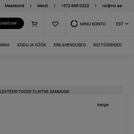
Meeskond
|
Meist
|
+372 668 0222
|
roi@roi.ee
Lemmikud
külastuse
MINU KONTO
EST
Ostukorv
NIKA
KODU JA KÖÖK
ERILAHENDUSED
ROI TÖÖRIIDED
LEKTEERI TOODE 3 LIHTSA SAMMUGA
beige