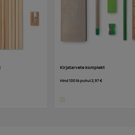
t
Kirjatarvete komplekt
Hind 100 tk puhul
2,97 €
beige