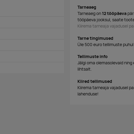
Tarneaeg
Tarneaeg on
12 tööpäeva
pär
tööpäeva jooksul, saate toote
Kiirema tarneaja vajadusel 
Tarne tingimused
Üle 500 euro tellimuste puhul
Tellimuste info
Jälgi oma olemasolevaid ning 
lihtsalt.
Kiired tellimused
Kiirema tarneaja vajadusel p
lahenduse!