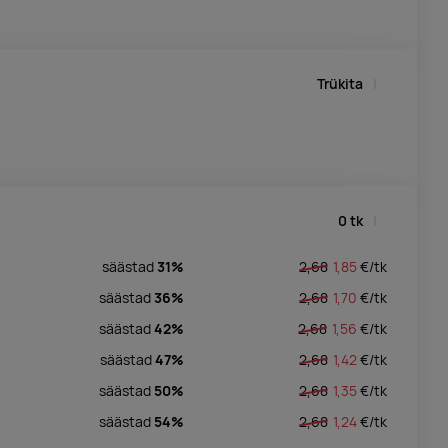
Trükita
0
tk
säästad
31%
2,68
1,85
€/
tk
säästad
36%
2,68
1,70
€/
tk
säästad
42%
2,68
1,56
€/
tk
säästad
47%
2,68
1,42
€/
tk
säästad
50%
2,68
1,35
€/
tk
säästad
54%
2,68
1,24
€/
tk