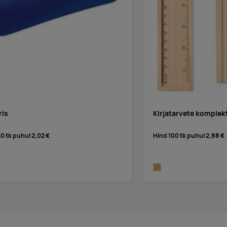
ris
Kirjatarvete komplek
50 tk puhul
2,02 €
Hind 100 tk puhul
2,88 €
ck
wood