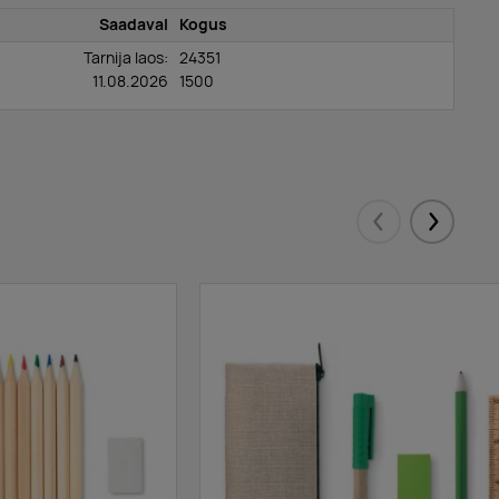
Saadaval
Kogus
Tarnija laos:
24351
11.08.2026
1500
Eelmised
Järgmis