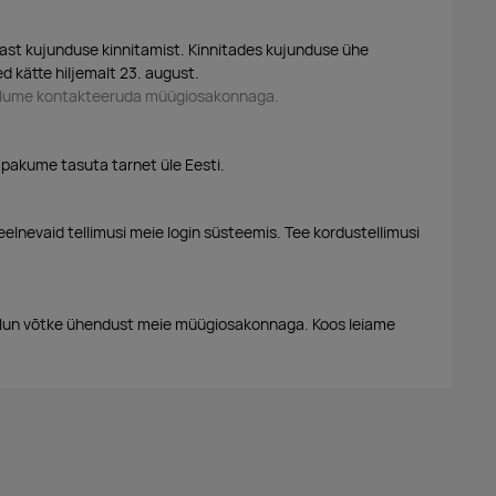
ast kujunduse kinnitamist. Kinnitades kujunduse ühe
d kätte hiljemalt 23. august.
palume kontakteeruda müügiosakonnaga.
 pakume tasuta tarnet üle Eesti.
eelnevaid tellimusi meie login süsteemis. Tee kordustellimusi
alun võtke ühendust meie müügiosakonnaga. Koos leiame