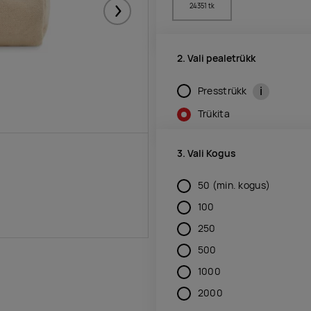
24351 tk
Järgmised
2. Vali pealetrükk
i
Presstrükk
Trükita
3. Vali Kogus
50
(min. kogus)
100
250
500
1000
2000