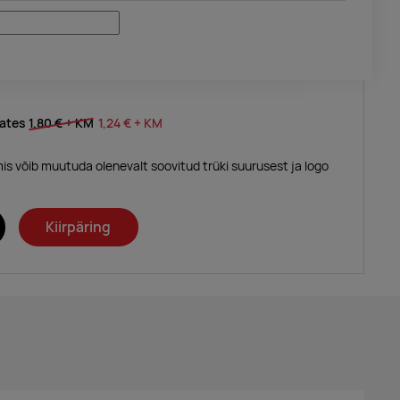
lates
1,80 €
+ KM
1,24 €
+ KM
mis võib muutuda olenevalt soovitud trüki suurusest ja logo
Kiirpäring