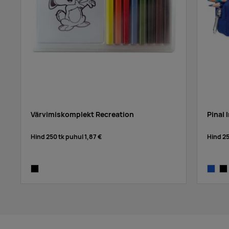
Värvimiskomplekt Recreation
Pinal I
Hind 250 tk puhul
1,87 €
Hind 2
multi colour
blue
bla