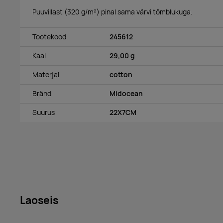
Puuvillast (320 g/m²) pinal sama värvi tõmblukuga.
Tootekood
245612
Kaal
29,00 g
Materjal
cotton
Bränd
Midocean
Suurus
22X7CM
Laoseis