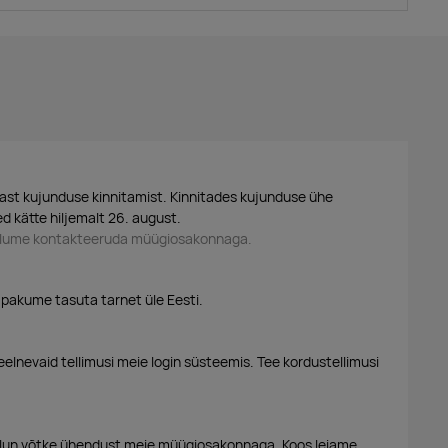
ast kujunduse kinnitamist. Kinnitades kujunduse ühe
d kätte hiljemalt 26. august.
palume kontakteeruda müügiosakonnaga.
 pakume tasuta tarnet üle Eesti.
eelnevaid tellimusi meie login süsteemis. Tee kordustellimusi
alun võtke ühendust meie müügiosakonnaga. Koos leiame