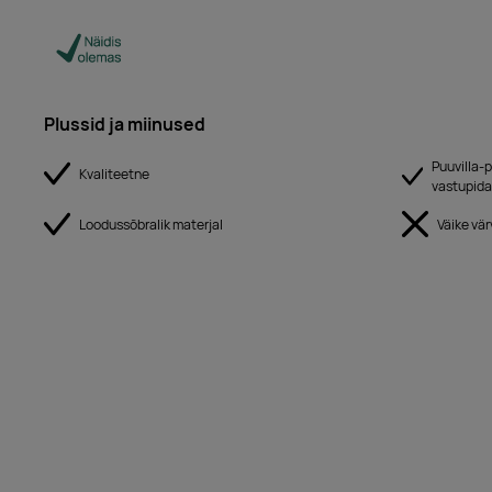
Plussid ja miinused
Puuvilla-p
Kvaliteetne
vastupid
Loodussõbralik materjal
Väike vär