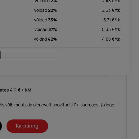
võidad
12%
7,48
€/
tk
võidad
22%
6,63
€/
tk
võidad
33%
5,71
€/
tk
võidad
37%
5,35
€/
tk
võidad
42%
4,88
€/
tk
lates
4,11 €
+ KM
mis võib muutuda olenevalt soovitud trüki suurusest ja logo
Kiirpäring