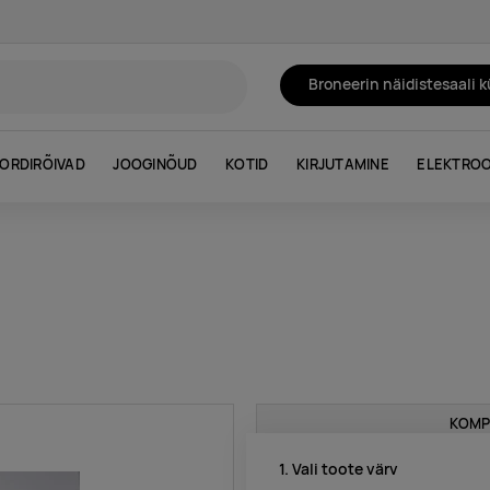
Broneerin näidistesaali 
ORDIRÕIVAD
JOOGINÕUD
KOTID
KIRJUTAMINE
ELEKTROO
KOMP
1. Vali toote värv