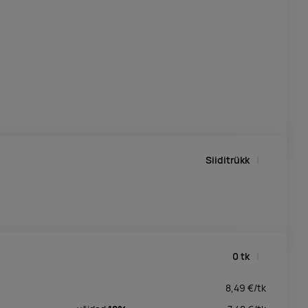
Siiditrükk
0
tk
8,49
€/
tk