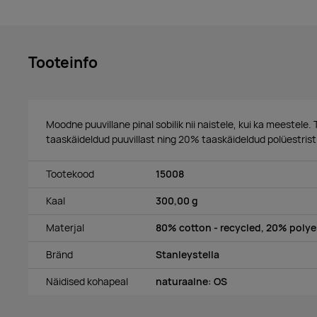
Tooteinfo
Moodne puuvillane pinal sobilik nii naistele, kui ka meestel
taaskäideldud puuvillast ning 20% taaskäideldud polüestrist
Tootekood
15008
Kaal
300,00 g
Materjal
80% cotton - recycled, 20% polyes
Bränd
Stanleystella
Näidised kohapeal
naturaalne: OS