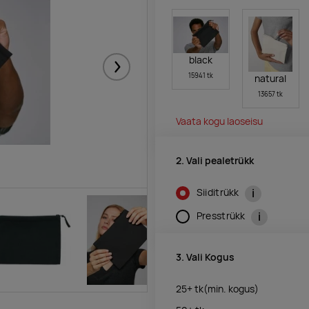
black
Järgmised
15941 tk
natural
13657 tk
Vaata kogu laoseisu
2. Vali pealetrükk
i
Siiditrükk
i
Presstrükk
3. Vali Kogus
25+
tk
(min. kogus)