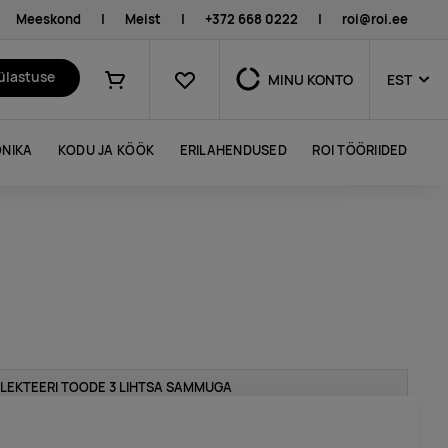
Meeskond
|
Meist
|
+372 668 0222
|
roi@roi.ee
Lemmikud
külastuse
MINU KONTO
EST
Ostukorv
NIKA
KODU JA KÖÖK
ERILAHENDUSED
ROI TÖÖRIIDED
LEKTEERI TOODE 3 LIHTSA SAMMUGA