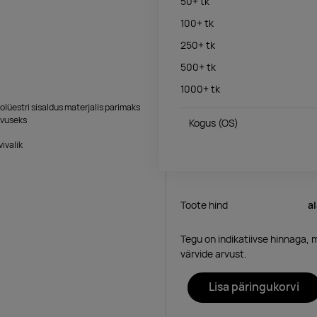
50+
tk
100+
tk
250+
tk
500+
tk
1000+
tk
olüestri sisaldus materjalis parimaks
avuseks
Kogus
(OS)
vivalik
Toote hind
a
Tegu on indikatiivse hinnaga, 
värvide arvust.
Lisa päringukorvi