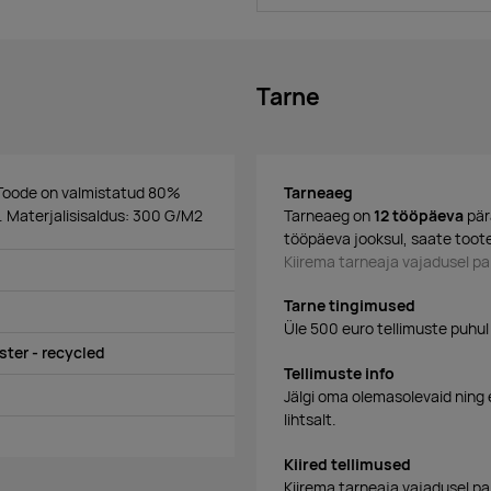
Tarne
e. Toode on valmistatud 80%
Tarneaeg
. Materjalisisaldus: 300 G/M2
Tarneaeg on
12 tööpäeva
pär
tööpäeva jooksul, saate toote
Kiirema tarneaja vajadusel 
Tarne tingimused
Üle 500 euro tellimuste puhul
ter - recycled
Tellimuste info
Jälgi oma olemasolevaid ning 
lihtsalt.
Kiired tellimused
Kiirema tarneaja vajadusel p