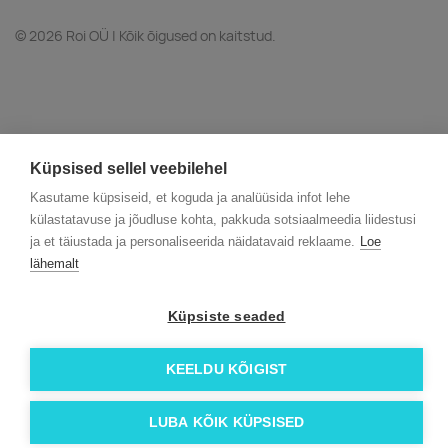
© 2026 Roi OÜ | Kõik õigused on kaitstud.
Küpsised sellel veebilehel
Kasutame küpsiseid, et koguda ja analüüsida infot lehe
külastatavuse ja jõudluse kohta, pakkuda sotsiaalmeedia liidestusi
ja et täiustada ja personaliseerida näidatavaid reklaame.
Loe
lähemalt
Küpsiste seaded
KEELDU KÕIGIST
LUBA KÕIK KÜPSISED