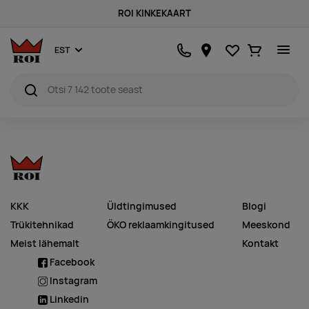
ROI KINKEKAART
Lemmikud
Ostukorv
EST
KKK
Üldtingimused
Blogi
Trükitehnikad
ÖKO reklaamkingitused
Meeskond
Meist lähemalt
Kontakt
Facebook
Instagram
Linkedin