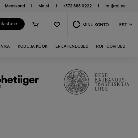
Meeskond
|
Meist
|
+372 668 0222
|
roi@roi.ee
Lemmikud
külastuse
MINU KONTO
EST
Ostukorv
NIKA
KODU JA KÖÖK
ERILAHENDUSED
ROI TÖÖRIIDED