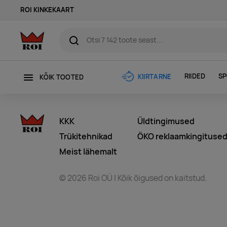
ROI KINKEKAART
RIIDED
SP
KIIRTARNE
KÕIK TOOTED
KKK
Üldtingimused
Trükitehnikad
ÖKO reklaamkingituse
Meist lähemalt
© 2026 Roi OÜ | Kõik õigused on kaitstud.