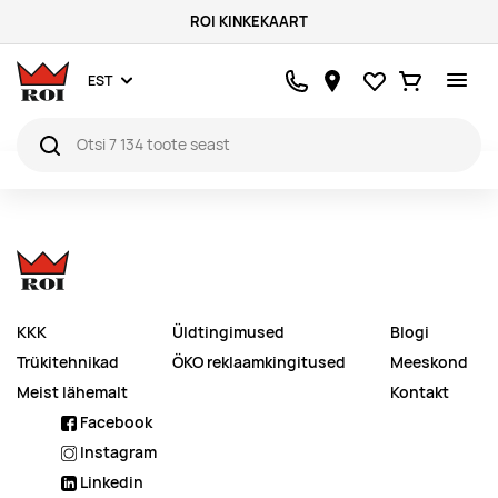
ROI KINKEKAART
Lemmikud
Ostukorv
EST
KKK
Üldtingimused
Blogi
Trükitehnikad
ÖKO reklaamkingitused
Meeskond
Meist lähemalt
Kontakt
Facebook
Instagram
Linkedin