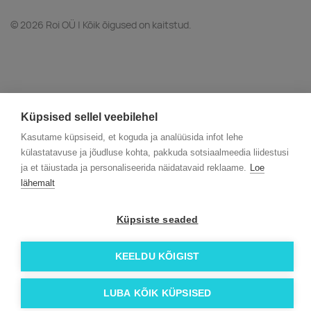
© 2026 Roi OÜ | Kõik õigused on kaitstud.
Küpsised sellel veebilehel
Kasutame küpsiseid, et koguda ja analüüsida infot lehe
külastatavuse ja jõudluse kohta, pakkuda sotsiaalmeedia liidestusi
ja et täiustada ja personaliseerida näidatavaid reklaame.
Loe
lähemalt
Küpsiste seaded
KEELDU KÕIGIST
LUBA KÕIK KÜPSISED