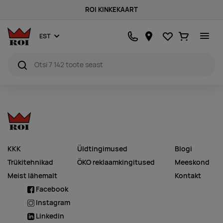
ROI KINKEKAART
Lemmikud
Ostukorv
EST
KKK
Üldtingimused
Blogi
Trükitehnikad
ÖKO reklaamkingitused
Meeskond
Meist lähemalt
Kontakt
Facebook
Instagram
Linkedin