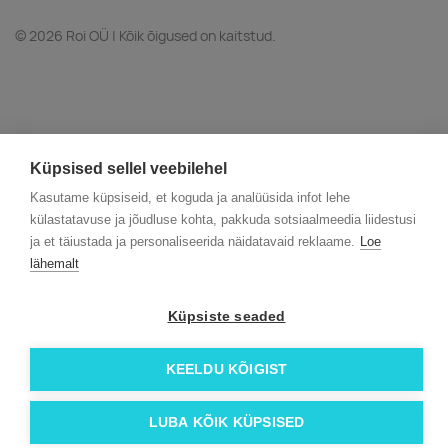
© 2026 Roi OÜ | Kõik õigused on kaitstud.
Küpsised sellel veebilehel
Kasutame küpsiseid, et koguda ja analüüsida infot lehe
külastatavuse ja jõudluse kohta, pakkuda sotsiaalmeedia liidestusi
ja et täiustada ja personaliseerida näidatavaid reklaame.
Loe
lähemalt
Küpsiste seaded
KEELDU KÕIGIST
LUBA KÕIK KÜPSISED