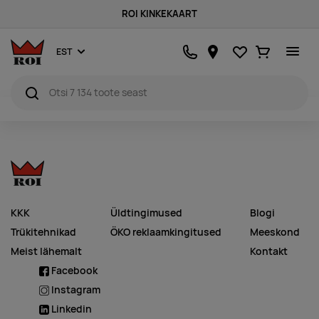
ROI KINKEKAART
Lemmikud
Ostukorv
EST
KKK
Üldtingimused
Blogi
Trükitehnikad
ÖKO reklaamkingitused
Meeskond
Meist lähemalt
Kontakt
Facebook
Instagram
Linkedin