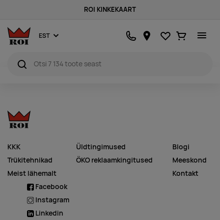
ROI KINKEKAART
Lemmikud
Ostukorv
EST
KKK
Üldtingimused
Blogi
Trükitehnikad
ÖKO reklaamkingitused
Meeskond
Meist lähemalt
Kontakt
Facebook
Instagram
Linkedin