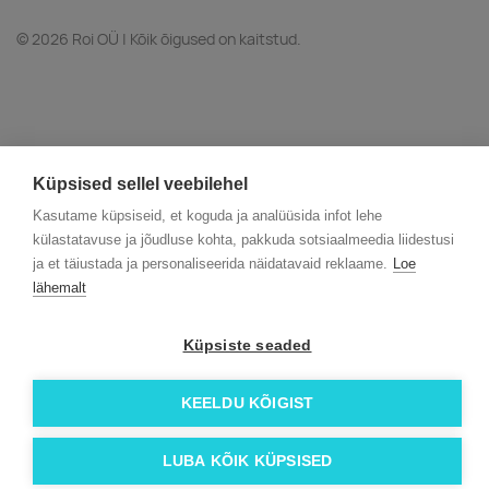
© 2026 Roi OÜ | Kõik õigused on kaitstud.
Küpsised sellel veebilehel
Kasutame küpsiseid, et koguda ja analüüsida infot lehe
külastatavuse ja jõudluse kohta, pakkuda sotsiaalmeedia liidestusi
ja et täiustada ja personaliseerida näidatavaid reklaame.
Loe
lähemalt
Küpsiste seaded
KEELDU KÕIGIST
LUBA KÕIK KÜPSISED