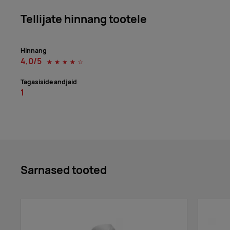
Tellijate hinnang tootele
dark gray melange
Hinnang
4,0/5
☆
☆
☆
☆
☆
Tagasiside andjaid
royal blue
1
dark green
Sarnased tooted
black 01 (brand label)
orange 11 (brand label)