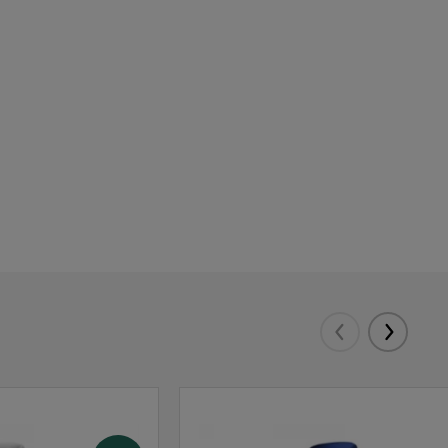
793
688
134
0
305
0
0
0
0
0
150
31
0
173
0
2668
3611
1699
889
0
Eelmised
Järgmis
0
138
574
145
67