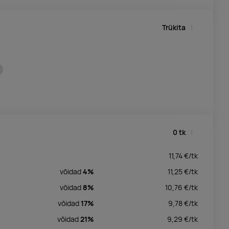
Trükita
0
tk
11,74
€/
tk
võidad
4%
11,25
€/
tk
võidad
8%
10,76
€/
tk
võidad
17%
9,78
€/
tk
võidad
21%
9,29
€/
tk