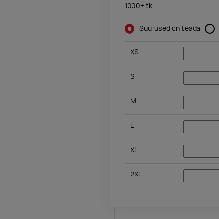
1000+
tk
Suurused on teada
XS
S
M
L
XL
2XL