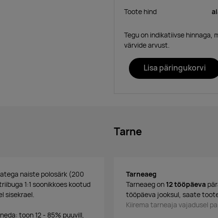
Toote hind
a
Tegu on indikatiivse hinnaga, 
värvide arvust.
Lisa päringukorvi
Tarne
katega naiste polosärk (200
Tarneaeg
triibuga 1:1 soonikkoes kootud
Tarneaeg on
12 tööpäeva
pär
l sisekrael.
tööpäeva jooksul, saate toote
Kiirema tarneaja vajadusel 
ineda: toon 12 - 85% puuvill,