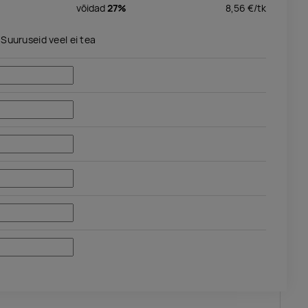
võidad
27%
8,56
€/
tk
Suuruseid veel ei tea