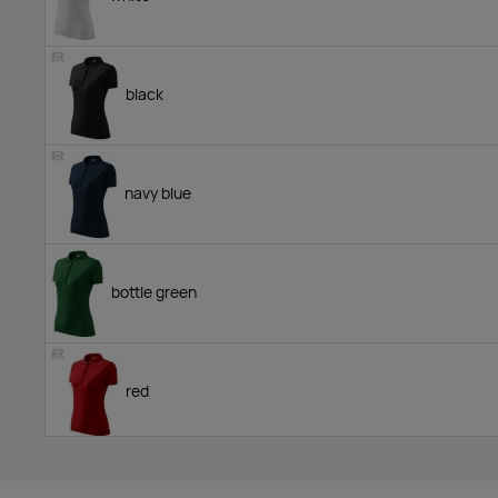
black
navy blue
bottle green
red
orange