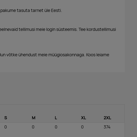
 pakume tasuta tarnet üle Eesti.
eelnevaid tellimusi meie login süsteemis. Tee kordustellimusi
alun võtke ühendust meie müügiosakonnaga. Koos leiame
S
M
L
XL
2XL
0
0
0
0
374