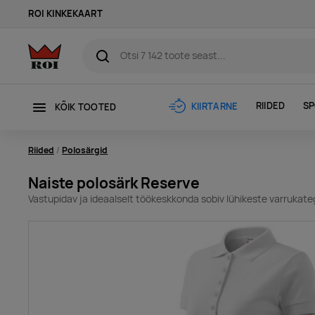
ROI KINKEKAART
RIIDED
SP
KIIRTARNE
KÕIK TOOTED
Riided
Polosärgid
Naiste polosärk Reserve
Vastupidav ja ideaalselt töökeskkonda sobiv lühikeste varrukate