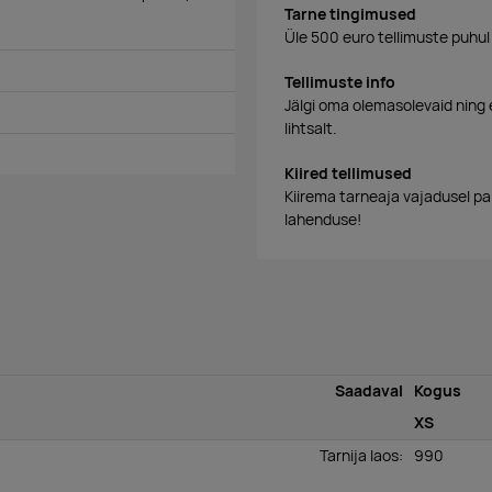
Tarne tingimused
Üle 500 euro tellimuste puhul
Tellimuste info
Jälgi oma olemasolevaid ning 
lihtsalt.
Kiired tellimused
Kiirema tarneaja vajadusel p
lahenduse!
Saadaval
Kogus
XS
Tarnija laos
:
990