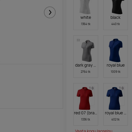
Järgmised
white
black
1364 tk
440 tk
dark gray melange
royal blue
2764 tk
1009 tk
red 07 (brand label)
royal blue 05 
1336 tk
402 tk
Vaata kogu laoseisu