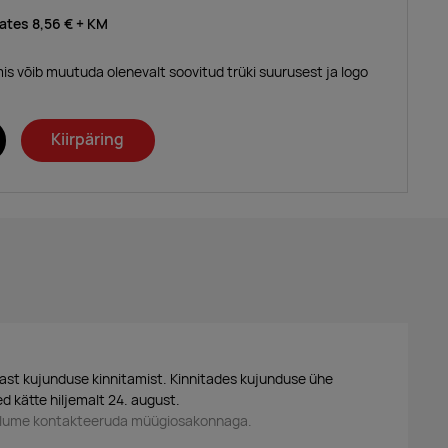
lates
8,56 €
+ KM
mis võib muutuda olenevalt soovitud trüki suurusest ja logo
Kiirpäring
ast kujunduse kinnitamist. Kinnitades kujunduse ühe
d kätte hiljemalt 24. august.
palume kontakteeruda müügiosakonnaga.