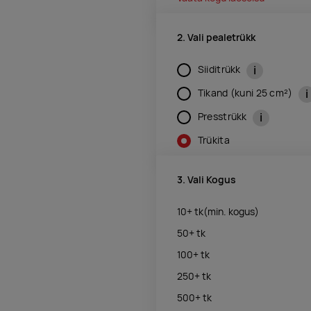
2. Vali pealetrükk
i
Siiditrükk
i
Tikand (kuni 25 cm²)
i
Presstrükk
Trükita
3. Vali Kogus
10+
tk
(min. kogus)
50+
tk
100+
tk
250+
tk
500+
tk