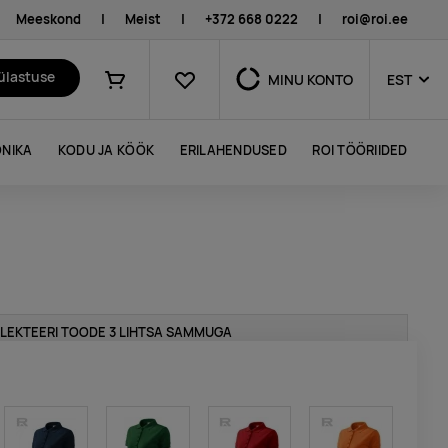
Meeskond
|
Meist
|
+372 668 0222
|
roi@roi.ee
Lemmikud
külastuse
MINU KONTO
EST
Ostukorv
NIKA
KODU JA KÖÖK
ERILAHENDUSED
ROI TÖÖRIIDED
LEKTEERI TOODE 3 LIHTSA SAMMUGA