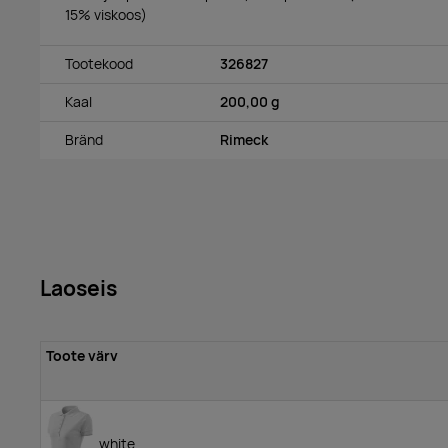
15% viskoos)
Tootekood
326827
Kaal
200,00 g
Bränd
Rimeck
Laoseis
Toote värv
white