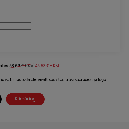
lates
53,69 €
+ KM
45,53 €
+ KM
mis võib muutuda olenevalt soovitud trüki suurusest ja logo
Kiirpäring