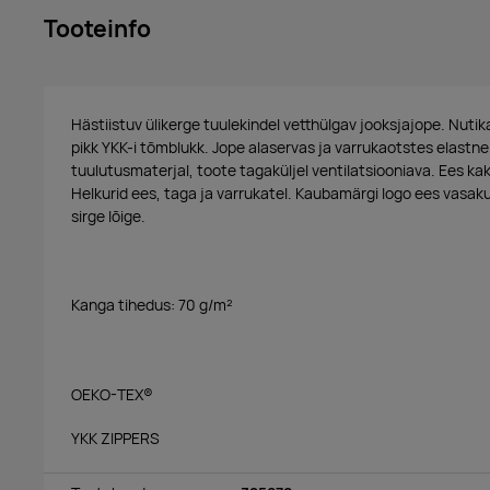
Tooteinfo
Hästiistuv ülikerge tuulekindel vetthülgav jooksjajope. Nutik
pikk YKK-i tõmblukk. Jope alaservas ja varrukaotstes elastne 
tuulutusmaterjal, toote tagaküljel ventilatsiooniava. Ees kak
Helkurid ees, taga ja varrukatel. Kaubamärgi logo ees vasakul 
sirge lõige.
Kanga tihedus: 70 g/m²
OEKO-TEX®
YKK ZIPPERS