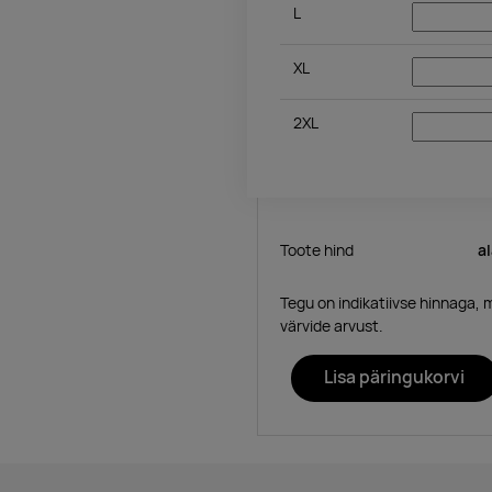
L
XL
2XL
Toote hind
a
Tegu on indikatiivse hinnaga, 
värvide arvust.
Lisa päringukorvi