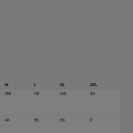
M
L
XL
2XL
188
118
146
95
46
36
56
0