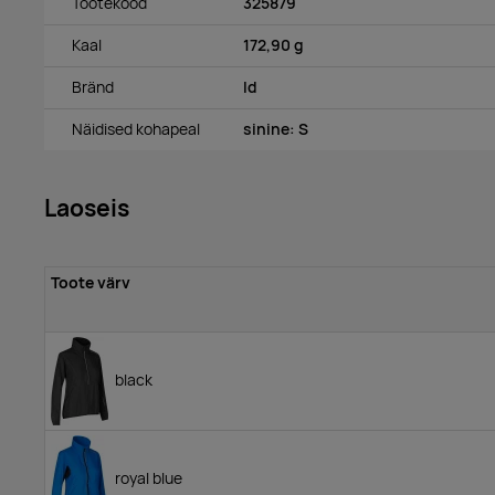
Tootekood
325879
Kaal
172,90 g
Bränd
Id
Näidised kohapeal
sinine: S
Laoseis
Toote värv
black
royal blue