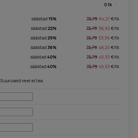
0
tk
säästad
15%
75,79
64,27
€/
tk
säästad
22%
75,79
58,92
€/
tk
säästad
29%
75,79
53,56
€/
tk
säästad
36%
75,79
48,20
€/
tk
säästad
40%
75,79
45,53
€/
tk
säästad
40%
75,79
45,53
€/
tk
Suuruseid veel ei tea