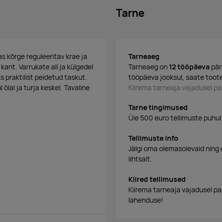
Tarne
as kõrge reguleeritav krae ja
Tarneaeg
kant. Varrukate all ja külgedel
Tarneaeg on
12 tööpäeva
pär
s praktilist peidetud taskut.
tööpäeva jooksul, saate toote
õlal ja turja keskel. Tavaline
Kiirema tarneaja vajadusel 
Tarne tingimused
Üle 500 euro tellimuste puhul
Tellimuste info
Jälgi oma olemasolevaid ning 
lihtsalt.
Kiired tellimused
Kiirema tarneaja vajadusel p
lahenduse!