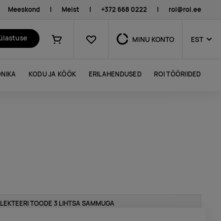
Meeskond
|
Meist
|
+372 668 0222
|
roi@roi.ee
Lemmikud
külastuse
MINU KONTO
EST
Ostukorv
NIKA
KODU JA KÖÖK
ERILAHENDUSED
ROI TÖÖRIIDED
LEKTEERI TOODE 3 LIHTSA SAMMUGA