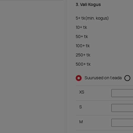
3. Vali Kogus
5+
tk
(min. kogus)
10+
tk
50+
tk
100+
tk
250+
tk
500+
tk
Suurused on teada
XS
S
M