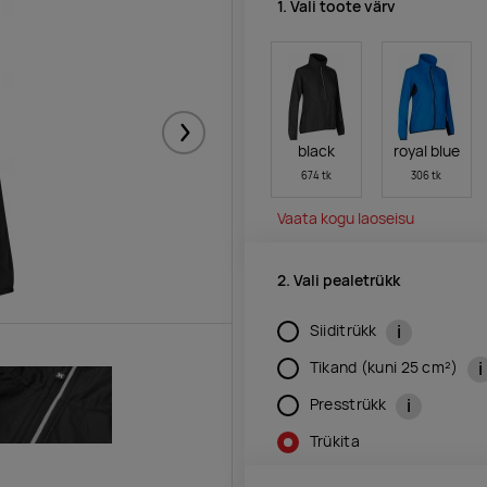
1. Vali toote värv
Järgmised
black
royal blue
674 tk
306 tk
Vaata kogu laoseisu
2. Vali pealetrükk
i
Siiditrükk
i
Tikand (kuni 25 cm²)
i
Presstrükk
Trükita