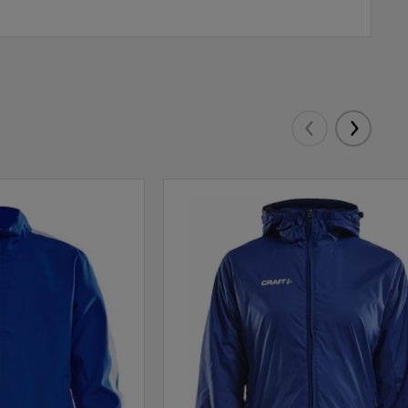
Eelmised
Järgmis