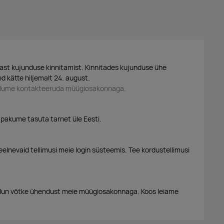
ast kujunduse kinnitamist. Kinnitades kujunduse ühe
d kätte hiljemalt 24. august.
palume kontakteeruda müügiosakonnaga.
 pakume tasuta tarnet üle Eesti.
eelnevaid tellimusi meie login süsteemis. Tee kordustellimusi
alun võtke ühendust meie müügiosakonnaga. Koos leiame