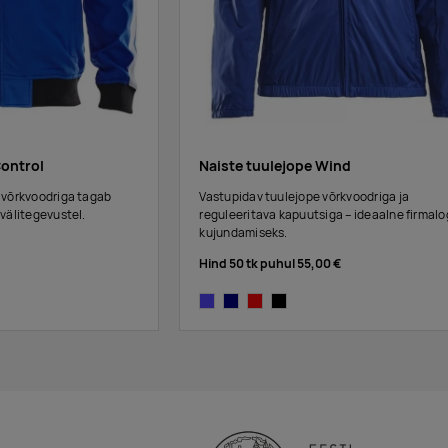
Control
Naiste tuulejope Wind
 võrkvoodriga tagab
Vastupidav tuulejope võrkvoodriga ja
välitegevustel.
reguleeritava kapuutsiga – ideaalne firmal
kujundamiseks.
Hind 50 tk puhul
55,00 €
cobalt
navy
bright red
black