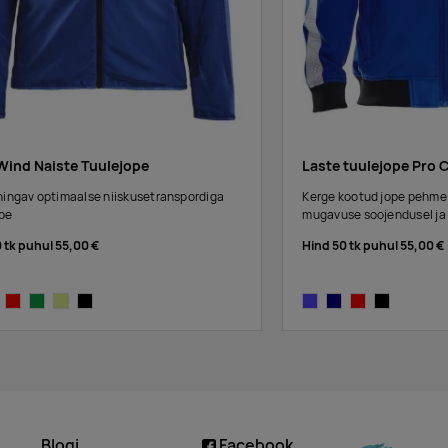
Wind Naiste Tuulejope
Laste tuulejope Pro 
hingav optimaalse niiskusetranspordiga
Kerge kootud jope pehme
ope
mugavuse soojendusel ja 
0 tk puhul
55,00 €
Hind 50 tk puhul
55,00 €
vy
bright red
dark green
bright yellow
black
cobalt
navy
bright red
black
Blogi
Facebook