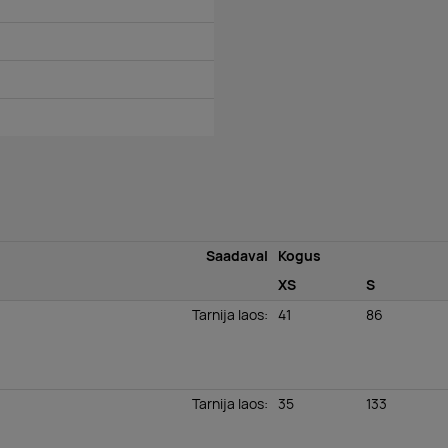
Saadaval
Kogus
XS
S
Tarnija laos
:
41
86
Tarnija laos
:
35
133