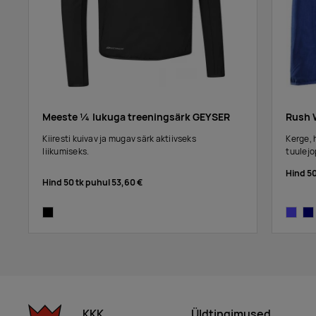
Meeste ¼ lukuga treeningsärk GEYSER
Rush 
Kiiresti kuivav ja mugav särk aktiivseks
Kerge, 
liikumiseks.
tuulej
Hind 5
Hind 50 tk puhul
53,60 €
black
cobalt
na
KKK
Üldtingimused