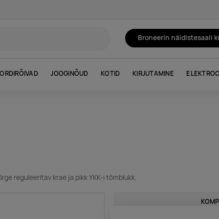
Broneerin näidistesaali 
ORDIRÕIVAD
JOOGINÕUD
KOTID
KIRJUTAMINE
ELEKTROO
õrge reguleeritav krae ja pikk YKK-i tõmblukk.
KOMP