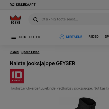
ROI KINKEKAART
RIIDED
SP
KIIRTARNE
KÕIK TOOTED
Riided
Spordiriided
Naiste jooksjajope GEYSER
Hästiistuv ülikerge tuulekindel vetthülgav jooksjajope. Nutikas k