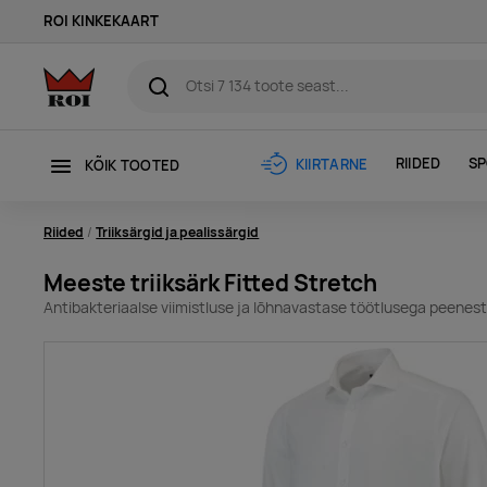
ROI KINKEKAART
RIIDED
SP
KIIRTARNE
KÕIK TOOTED
Riided
Triiksärgid ja pealissärgid
Meeste triiksärk Fitted Stretch
Antibakteriaalse viimistluse ja lõhnavastase töötlusega peenest