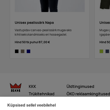
Unisex pealissärk Napa
Unise
Vastupidav canvas-pealissärk mugavaks
Mugav p
kihiliseks kandmiseks eri hooaegadel.
igapäev
Hind 50 tk puhul
87,00 €
Hind 5
black
light olive
navy
olive
dar
KKK
Üldtingimused
Trükitehnikad
ÖKO reklaamkingituse
Meist lähemalt
Küpsised sellel veebilehel