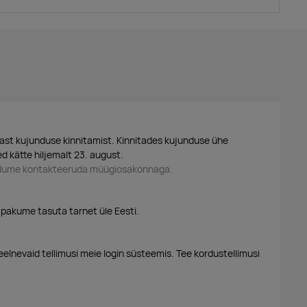
ast kujunduse kinnitamist. Kinnitades kujunduse ühe
d kätte hiljemalt 23. august.
palume kontakteeruda müügiosakonnaga.
 pakume tasuta tarnet üle Eesti.
eelnevaid tellimusi meie login süsteemis. Tee kordustellimusi