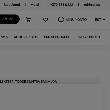
Meeskond
|
Meist
|
+372 668 0222
|
roi@roi.ee
Lemmikud
külastuse
MINU KONTO
EST
Ostukorv
NIKA
KODU JA KÖÖK
ERILAHENDUSED
ROI TÖÖRIIDED
LEKTEERI TOODE 3 LIHTSA SAMMUGA