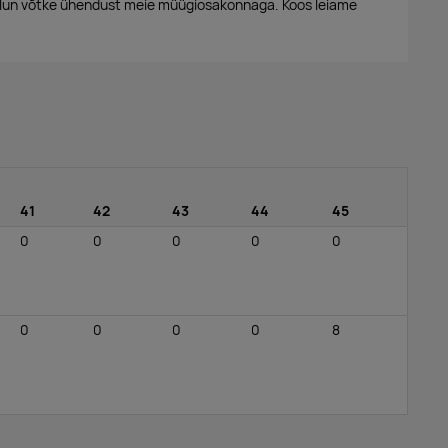
alun võtke ühendust meie müügiosakonnaga. Koos leiame
41
42
43
44
45
0
0
0
0
0
0
0
0
0
8