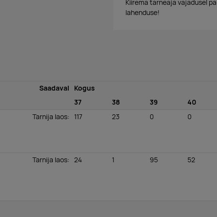
Kiirema tarneaja vajadusel p
lahenduse!
Saadaval
Kogus
37
38
39
40
Tarnija laos
:
117
23
0
0
Tarnija laos
:
24
1
95
52