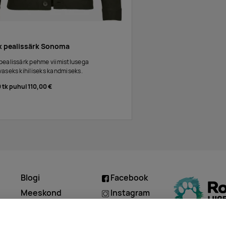
x pealissärk Sonoma
ealissärk pehme viimistlusega
aseks kihiliseks kandmiseks.
0 tk puhul
110,00 €
k navy
Blogi
Facebook
d
Meeskond
Instagram
Kontakt
Linkedin