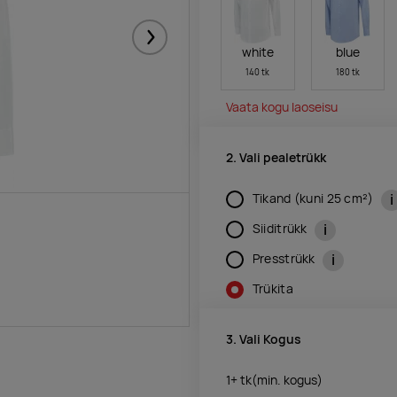
Järgmised
white
blue
140 tk
180 tk
Vaata kogu laoseisu
2. Vali pealetrükk
i
Tikand (kuni 25 cm²)
i
Siiditrükk
i
Presstrükk
Trükita
3. Vali Kogus
1+
tk
(min. kogus)