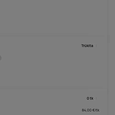
Trükita
0
tk
84,00
€/
tk