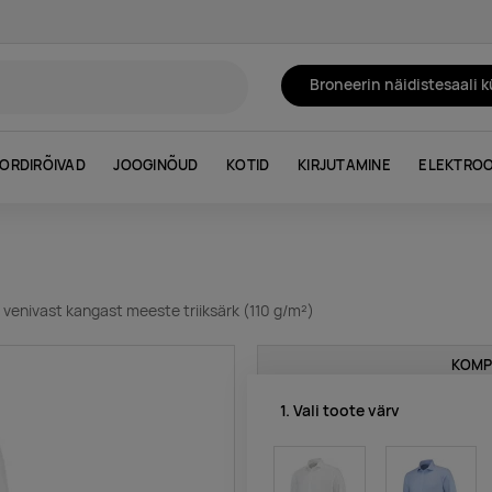
Broneerin näidistesaali 
ORDIRÕIVAD
JOOGINÕUD
KOTID
KIRJUTAMINE
ELEKTROO
 venivast kangast meeste triiksärk (110 g/m²)
KOMP
1. Vali toote värv