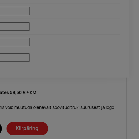
lates
59,50 €
+ KM
mis võib muutuda olenevalt soovitud trüki suurusest ja logo
Kiirpäring