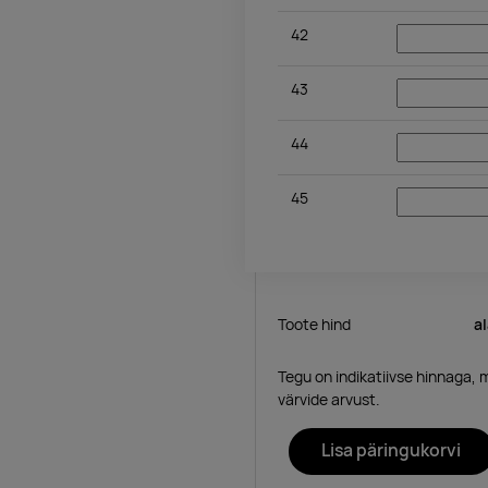
42
43
44
45
Toote hind
a
Tegu on indikatiivse hinnaga, 
värvide arvust.
Lisa päringukorvi