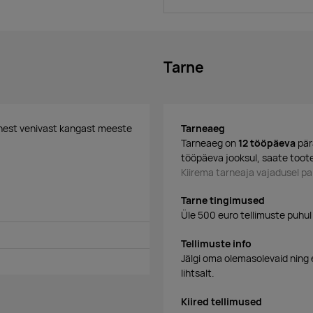
Tarne
enest venivast kangast meeste
Tarneaeg
Tarneaeg on
12 tööpäeva
pär
tööpäeva jooksul, saate toote
Kiirema tarneaja vajadusel 
Tarne tingimused
Üle 500 euro tellimuste puhul
Tellimuste info
Jälgi oma olemasolevaid ning 
lihtsalt.
Kiired tellimused