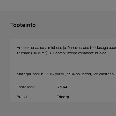
Tooteinfo
Antibakteriaalse viimistluse ja lõhnavastase töötlusega pe
triiksärk (110 g/m²). Küljeõmblustega kohandatud lõige.
Materjal: popliin - 68% puuvill, 29% polüester, 3% elastaan
Tootekood
371740
Bränd
Tricorp