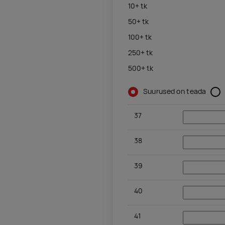
10+
tk
50+
tk
100+
tk
250+
tk
500+
tk
Suurused on teada
37
38
39
40
41