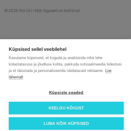
© 2026 Roi OÜ | Kõik õigused on kaitstud.
Küpsised sellel veebilehel
Kasutame küpsiseid, et koguda ja analüüsida infot lehe
külastatavuse ja jõudluse kohta, pakkuda sotsiaalmeedia liidestusi
ja et täiustada ja personaliseerida näidatavaid reklaame.
Loe
lähemalt
Küpsiste seaded
KEELDU KÕIGIST
LUBA KÕIK KÜPSISED