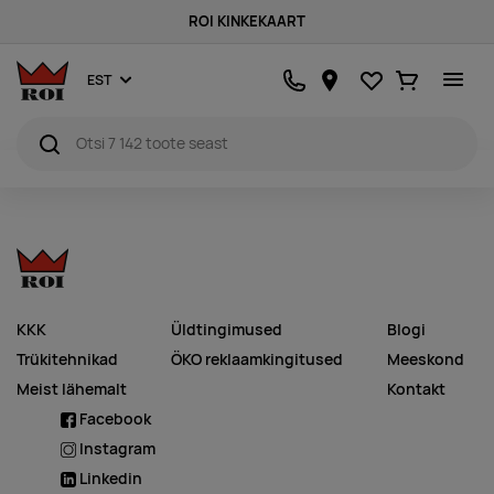
ROI KINKEKAART
Lemmikud
Ostukorv
EST
KKK
Üldtingimused
Blogi
Trükitehnikad
ÖKO reklaamkingitused
Meeskond
Meist lähemalt
Kontakt
Facebook
Instagram
Linkedin