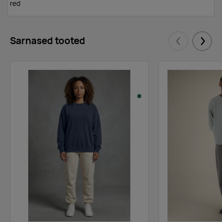
red
Sarnased tooted
Eelmised
Järgm