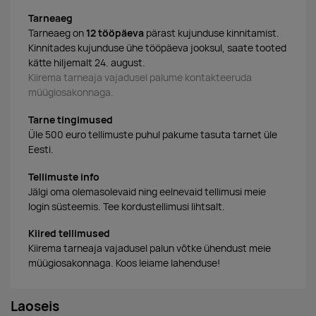
Tarneaeg
Tarneaeg on
12 tööpäeva
pärast kujunduse kinnitamist.
Kinnitades kujunduse ühe tööpäeva jooksul, saate tooted
kätte hiljemalt 24. august.
Kiirema tarneaja vajadusel palume kontakteeruda
müügiosakonnaga.
Tarne tingimused
Üle 500 euro tellimuste puhul pakume tasuta tarnet üle
Eesti.
Tellimuste info
Jälgi oma olemasolevaid ning eelnevaid tellimusi meie
login süsteemis. Tee kordustellimusi lihtsalt.
Kiired tellimused
Kiirema tarneaja vajadusel palun võtke ühendust meie
müügiosakonnaga. Koos leiame lahenduse!
Laoseis