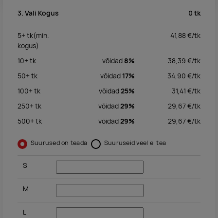
0
tk
3. Vali Kogus
5+
tk
(min.
41,88
€/
tk
kogus)
10+
tk
võidad
8%
38,39
€/
tk
50+
tk
võidad
17%
34,90
€/
tk
100+
tk
võidad
25%
31,41
€/
tk
250+
tk
võidad
29%
29,67
€/
tk
500+
tk
võidad
29%
29,67
€/
tk
Suurused on teada
Suuruseid veel ei tea
S
M
L