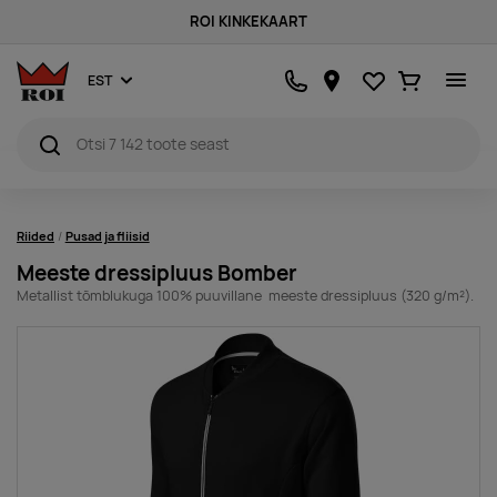
ROI KINKEKAART
Lemmikud
Ostukorv
EST
Riided
Pusad ja fliisid
Meeste dressipluus Bomber
Metallist tõmblukuga 100% puuvillane meeste dressipluus (320 g/m²).