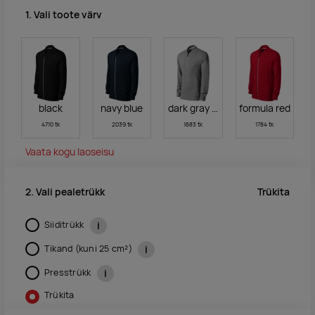
1. Vali toote värv
black
navy blue
dark gray melange
formula red
4710 tk
2039 tk
1683 tk
1784 tk
Vaata kogu laoseisu
Trükita
2. Vali pealetrükk
Siiditrükk
i
Tikand (kuni 25 cm²)
i
Presstrükk
i
Trükita