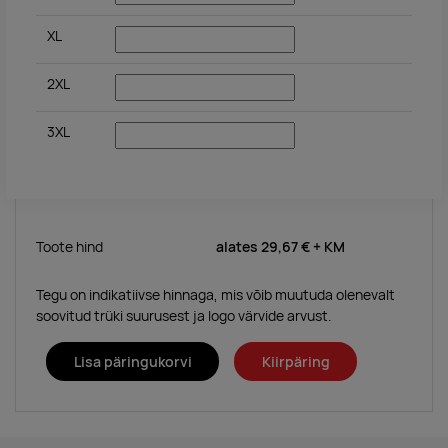
XL
2XL
3XL
Toote hind
alates
29,67 €
+ KM
Tegu on indikatiivse hinnaga, mis võib muutuda olenevalt
soovitud trüki suurusest ja logo värvide arvust.
Lisa päringukorvi
Kiirpäring