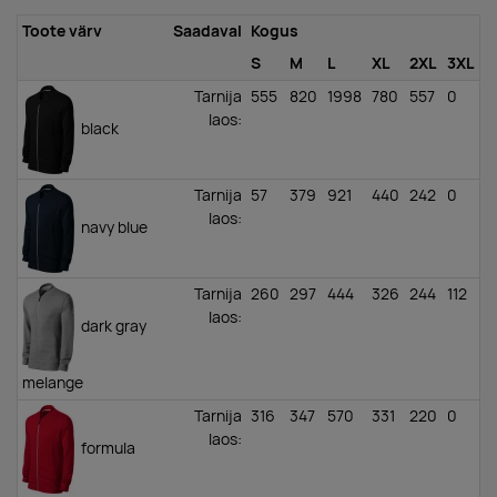
Toote värv
Saadaval
Kogus
S
M
L
XL
2XL
3XL
Tarnija
555
820
1998
780
557
0
laos
:
black
Tarnija
57
379
921
440
242
0
laos
:
navy blue
Tarnija
260
297
444
326
244
112
laos
:
dark gray
melange
Tarnija
316
347
570
331
220
0
laos
:
formula