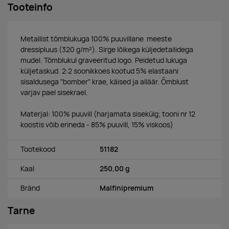
Tooteinfo
Metallist tõmblukuga 100% puuvillane meeste
dressipluus (320 g/m²). Sirge lõikega küljedetailidega
mudel. Tõmblukul graveeritud logo. Peidetud lukuga
küljetaskud. 2:2 soonikkoes kootud 5% elastaani
sisaldusega "bomber" krae, käised ja alläär. Õmblust
varjav pael sisekrael.
Materjal: 100% puuvill (harjamata sisekülg; tooni nr 12
koostis võib erineda - 85% puuvill, 15% viskoos)
Tootekood
51182
Kaal
250,00 g
Bränd
Malfinipremium
Tarne