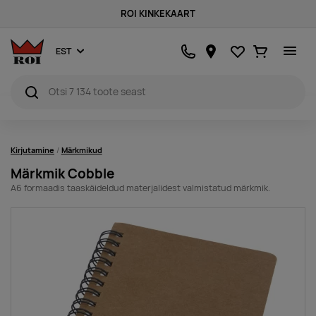
ROI KINKEKAART
Lemmikud
Ostukorv
EST
Kirjutamine
Märkmikud
Märkmik Cobble
A6 formaadis taaskäideldud materjalidest valmistatud märkmik.