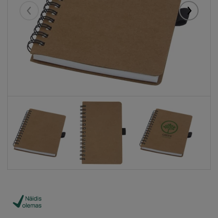
Eelmised
Järgmise