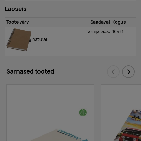
Laoseis
Toote värv
Saadaval
Kogus
Tarnija laos:
16481
natural
Sarnased tooted
Eelmised
Järgm