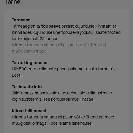
Tarne
Tarneaeg
Tarneaeg on
12 tööpäeva
pärast kujunduse kinnitamist.
Kinnitades kujunduse ühe tööpäeva jooksul, saate tooted
kätte hiljemalt 23. august.
Kiirema tarneaja vajadusel palume kontakteeruda
müügiosakonnaga.
Tarne tingimused
Üle 500 euro tellimuste puhul pakume tasuta tarnet üle
Eesti.
Tellimuste info
Jälgi oma olemasolevaid ning eelnevaid tellimusi meie
login süsteemis. Tee kordustellimusi lihtsalt.
Kiired tellimused
Kiirema tarneaja vajadusel palun võtke ühendust meie
müügiosakonnaga. Koos leiame lahenduse!