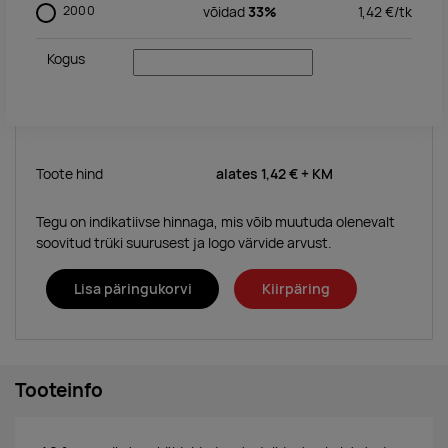
2000
võidad
33%
1,42
€/
tk
Kogus
Toote hind
alates
1,42 €
+ KM
Tegu on indikatiivse hinnaga, mis võib muutuda olenevalt
soovitud trüki suurusest ja logo värvide arvust.
Lisa päringukorvi
Kiirpäring
Tooteinfo