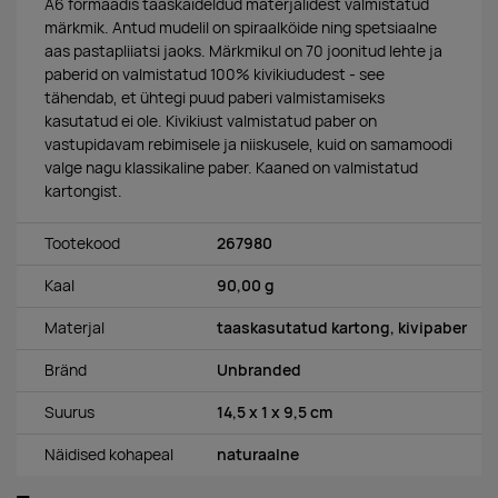
A6 formaadis taaskäideldud materjalidest valmistatud
märkmik. Antud mudelil on spiraalköide ning spetsiaalne
aas pastapliiatsi jaoks. Märkmikul on 70 joonitud lehte ja
paberid on valmistatud 100% kivikiududest - see
tähendab, et ühtegi puud paberi valmistamiseks
kasutatud ei ole. Kivikiust valmistatud paber on
vastupidavam rebimisele ja niiskusele, kuid on samamoodi
valge nagu klassikaline paber. Kaaned on valmistatud
kartongist.
Tootekood
267980
Kaal
90,00 g
Materjal
taaskasutatud kartong, kivipaber
Bränd
Unbranded
Suurus
14,5 x 1 x 9,5 cm
Näidised kohapeal
naturaalne