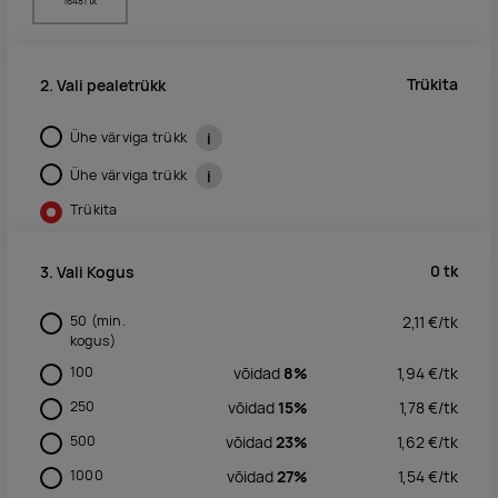
16481 tk
Trükita
2. Vali pealetrükk
Ühe värviga trükk
i
Ühe värviga trükk
i
Trükita
0
tk
3. Vali Kogus
50
(min.
2,11
€/
tk
kogus)
100
võidad
8%
1,94
€/
tk
250
võidad
15%
1,78
€/
tk
500
võidad
23%
1,62
€/
tk
1000
võidad
27%
1,54
€/
tk