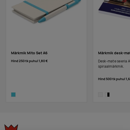
Märkmik Mito Set A6
Märkmik desk-ma
Hind 250 tk puhul
1,80 €
Desk-mate seeria 
spiraalmärkmik.
Hind 500 tk puhul
1,
turquoise
white
white, solid bla