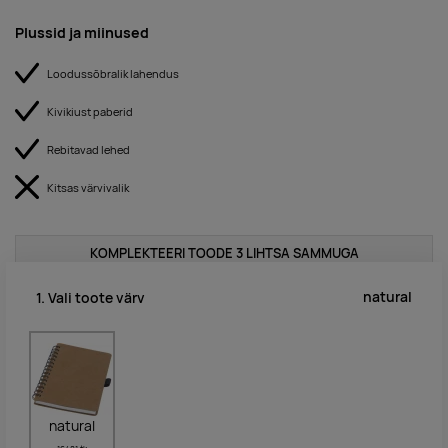
Plussid ja miinused
Loodussõbralik lahendus
Kivikiust paberid
Rebitavad lehed
Kitsas värvivalik
KOMPLEKTEERI TOODE 3 LIHTSA SAMMUGA
natural
1. Vali toote värv
natural