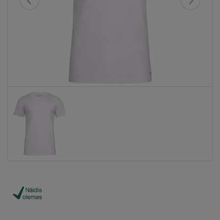
Eelmised
Järgmise