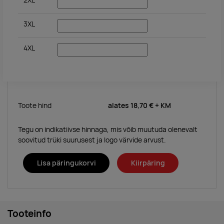
2XL
3XL
4XL
Toote hind
alates
18,70 €
+ KM
Tegu on indikatiivse hinnaga, mis võib muutuda olenevalt
soovitud trüki suurusest ja logo värvide arvust.
Lisa päringukorvi
Kiirpäring
Tooteinfo