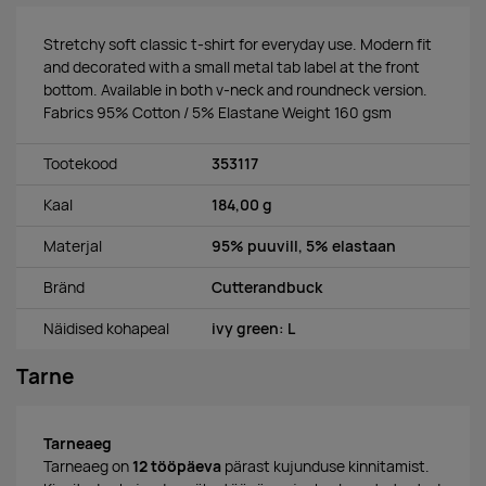
Stretchy soft classic t-shirt for everyday use. Modern fit
and decorated with a small metal tab label at the front
bottom. Available in both v-neck and roundneck version.
Fabrics 95% Cotton / 5% Elastane Weight 160 gsm
Tootekood
353117
Kaal
184,00 g
Materjal
95% puuvill, 5% elastaan
Bränd
Cutterandbuck
Näidised kohapeal
ivy green: L
Tarne
Tarneaeg
Tarneaeg on
12 tööpäeva
pärast kujunduse kinnitamist.