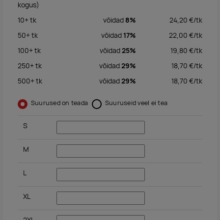
kogus)
10+
tk
võidad
8%
24,20
€/
tk
50+
tk
võidad
17%
22,00
€/
tk
100+
tk
võidad
25%
19,80
€/
tk
250+
tk
võidad
29%
18,70
€/
tk
500+
tk
võidad
29%
18,70
€/
tk
Suurused on teada
Suuruseid veel ei tea
S
M
L
XL