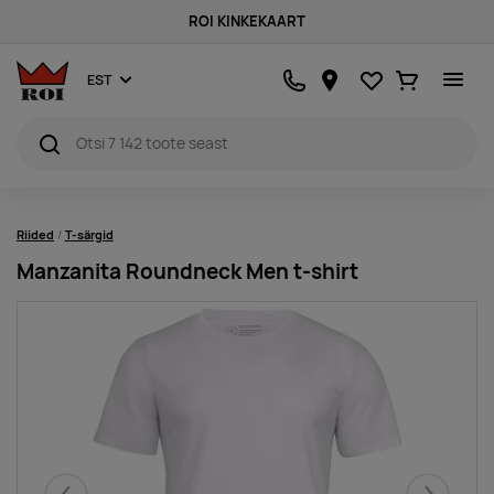
ROI KINKEKAART
Lemmikud
Ostukorv
EST
Riided
T-särgid
Manzanita Roundneck Men t-shirt