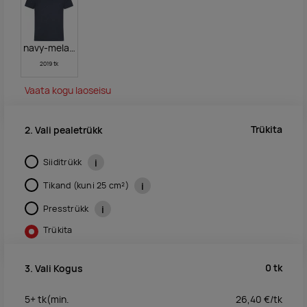
navy-melange
2019 tk
Vaata kogu laoseisu
Trükita
2. Vali pealetrükk
Siiditrükk
i
Tikand (kuni 25 cm²)
i
Presstrükk
i
Trükita
0
tk
3. Vali Kogus
5+
tk
(min.
26,40
€/
tk