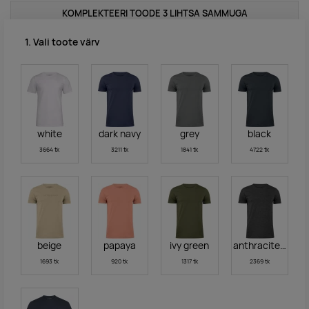
KOMPLEKTEERI TOODE 3 LIHTSA SAMMUGA
1. Vali toote värv
white
dark navy
grey
black
3664 tk
3211 tk
1841 tk
4722 tk
beige
papaya
ivy green
anthracite-mela
1693 tk
920 tk
1317 tk
2369 tk