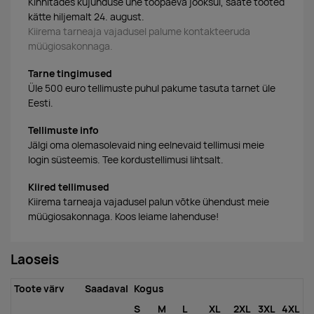
Kinnitades kujunduse ühe tööpäeva jooksul, saate tooted
kätte hiljemalt 24. august.
Kiirema tarneaja vajadusel palume kontakteeruda
müügiosakonnaga.
Tarne tingimused
Üle 500 euro tellimuste puhul pakume tasuta tarnet üle
Eesti.
Tellimuste info
Jälgi oma olemasolevaid ning eelnevaid tellimusi meie
login süsteemis. Tee kordustellimusi lihtsalt.
Kiired tellimused
Kiirema tarneaja vajadusel palun võtke ühendust meie
müügiosakonnaga. Koos leiame lahenduse!
Laoseis
Toote värv
Saadaval
Kogus
S
M
L
XL
2XL
3XL
4XL