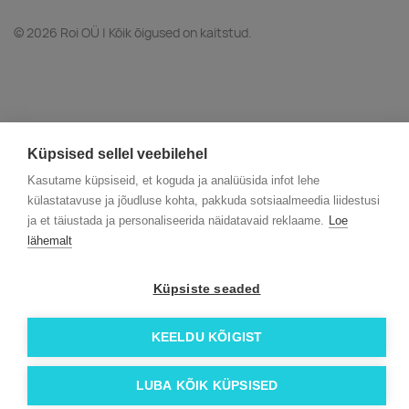
© 2026 Roi OÜ | Kõik õigused on kaitstud.
Küpsised sellel veebilehel
Kasutame küpsiseid, et koguda ja analüüsida infot lehe
külastatavuse ja jõudluse kohta, pakkuda sotsiaalmeedia liidestusi
ja et täiustada ja personaliseerida näidatavaid reklaame.
Loe
lähemalt
Küpsiste seaded
KEELDU KÕIGIST
LUBA KÕIK KÜPSISED