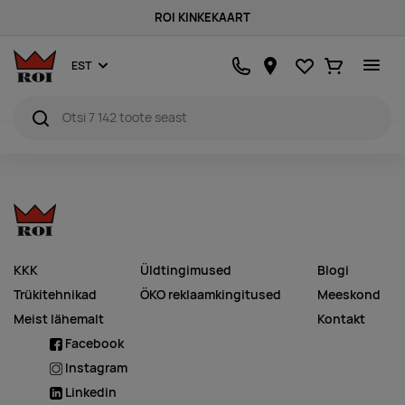
ROI KINKEKAART
Lemmikud
Ostukorv
EST
KKK
Üldtingimused
Blogi
Trükitehnikad
ÖKO reklaamkingitused
Meeskond
Meist lähemalt
Kontakt
Facebook
Instagram
Linkedin