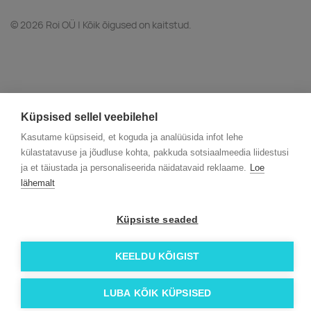
© 2026 Roi OÜ | Kõik õigused on kaitstud.
Küpsised sellel veebilehel
Kasutame küpsiseid, et koguda ja analüüsida infot lehe
külastatavuse ja jõudluse kohta, pakkuda sotsiaalmeedia liidestusi
ja et täiustada ja personaliseerida näidatavaid reklaame.
Loe
lähemalt
Küpsiste seaded
KEELDU KÕIGIST
LUBA KÕIK KÜPSISED