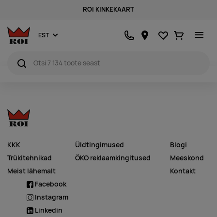
ROI KINKEKAART
Lemmikud
Ostukorv
EST
KKK
Üldtingimused
Blogi
Trükitehnikad
ÖKO reklaamkingitused
Meeskond
Meist lähemalt
Kontakt
Facebook
Instagram
Linkedin