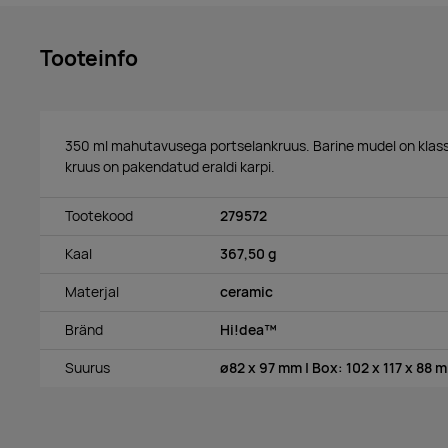
Tooteinfo
350 ml mahutavusega portselankruus. Barine mudel on klassika
kruus on pakendatud eraldi karpi.
Tootekood
279572
Kaal
367,50 g
Materjal
ceramic
Bränd
Hi!dea™
Suurus
ø82 x 97 mm | Box: 102 x 117 x 88 