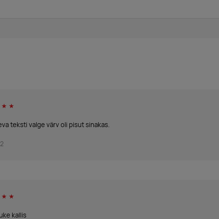
☆
☆
eva teksti valge värv oli pisut sinakas.
22
☆
☆
ke kallis