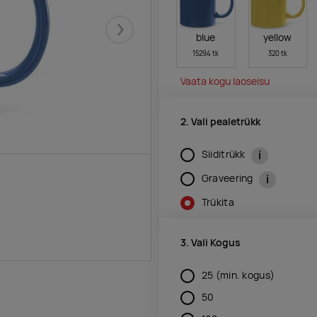
Järgmised
blue
yellow
15294 tk
320 tk
Vaata kogu laoseisu
2. Vali pealetrükk
i
Siiditrükk
i
Graveering
Trükita
3. Vali Kogus
25
(min. kogus)
50