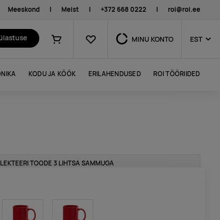
Meeskond
|
Meist
|
+372 668 0222
|
roi@roi.ee
Lemmikud
külastuse
MINU KONTO
EST
Ostukorv
NIKA
KODU JA KÖÖK
ERILAHENDUSED
ROI TÖÖRIIDED
LEKTEERI TOODE 3 LIHTSA SAMMUGA