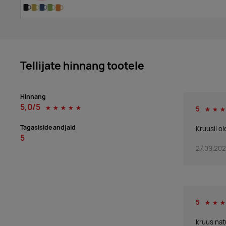
Tellijate hinnang tootele
Hinnang
5,0/5
☆
☆
☆
☆
☆
5
☆
☆
☆
Tagasiside andjaid
Kruusil ol
5
27.09.20
5
☆
☆
☆
kruus natu