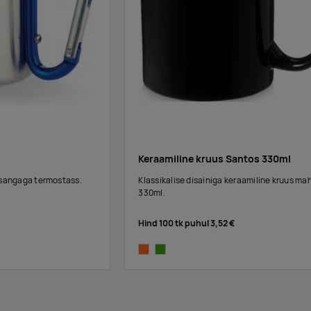
Keraamiline kruus Santos 330ml
nsangaga termostass.
Klassikalise disainiga keraamiline kruus m
330ml.
Hind 100 tk puhul
3,52 €
orange
lime