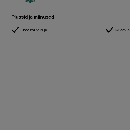
Plussid ja miinused
Klassikaline kuju
Mugav la