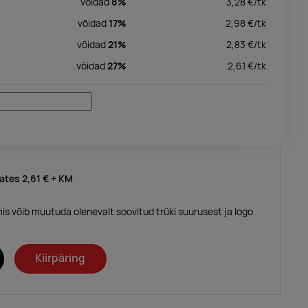
võidad
8%
3,28
€/
tk
võidad
17%
2,98
€/
tk
võidad
21%
2,83
€/
tk
võidad
27%
2,61
€/
tk
lates
2,61 €
+ KM
mis võib muutuda olenevalt soovitud trüki suurusest ja logo
Kiirpäring