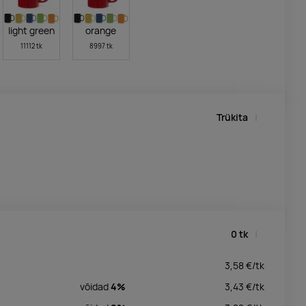
light green
orange
11112 tk
8997 tk
Trükita
0
tk
3,58
€/
tk
võidad
4%
3,43
€/
tk