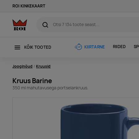
ROI KINKEKAART
RIIDED
SP
KIIRTARNE
KÕIK TOOTED
Jooginõud
Kruusid
Kruus Barine
350 ml mahutavusega portselankruus.