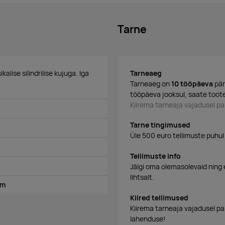
Tarne
lise silindrilise kujuga. Iga
Tarneaeg
Tarneaeg on
10 tööpäeva
pär
tööpäeva jooksul, saate tooted
Kiirema tarneaja vajadusel 
Tarne tingimused
Üle 500 euro tellimuste puhul
Tellimuste info
Jälgi oma olemasolevaid ning 
lihtsalt.
mm
Kiired tellimused
Kiirema tarneaja vajadusel p
lahenduse!