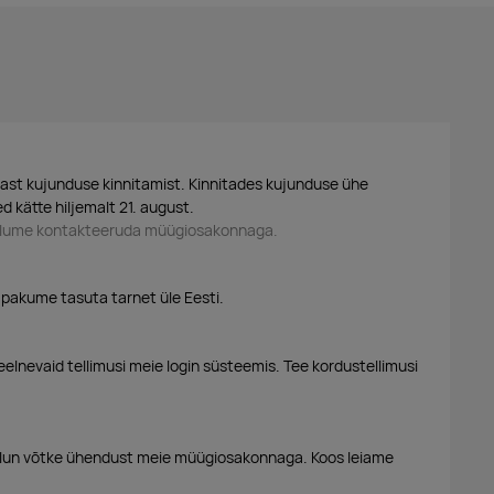
ast kujunduse kinnitamist. Kinnitades kujunduse ühe
 kätte hiljemalt 21. august.
palume kontakteeruda müügiosakonnaga.
 pakume tasuta tarnet üle Eesti.
eelnevaid tellimusi meie login süsteemis. Tee kordustellimusi
alun võtke ühendust meie müügiosakonnaga. Koos leiame