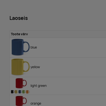
Laoseis
Toote värv
blue
yellow
light green
orange