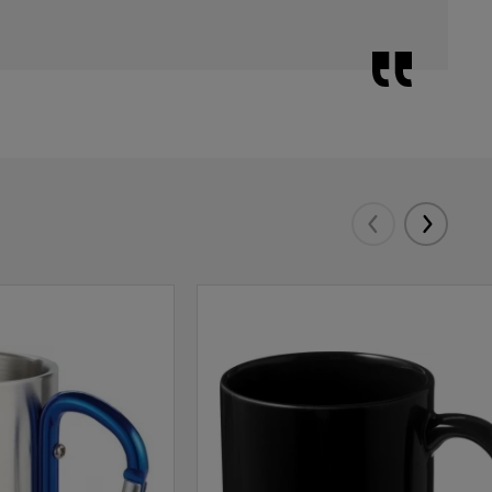
Eelmised
Järgmis