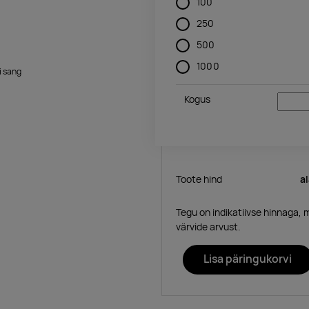
100
250
500
1000
i sang
Kogus
Toote hind
a
Tegu on indikatiivse hinnaga, 
värvide arvust.
Lisa päringukorvi