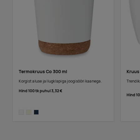
Termokruus Co 300 ml
Kruus
Korgist aluse ja liugklapiga joogisõõri kaanega.
Trendik
Hind 100 tk puhul
3,32 €
Hind 1
white
beige
french navy