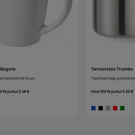
 Bogota
Termostass Trumbo
as keraamiline kruus.
Topeltseinaga ja karabii
00 tk puhul
3,48 €
Hind 100 tk puhul
3,50 €
blue
black
matt silver
red
green