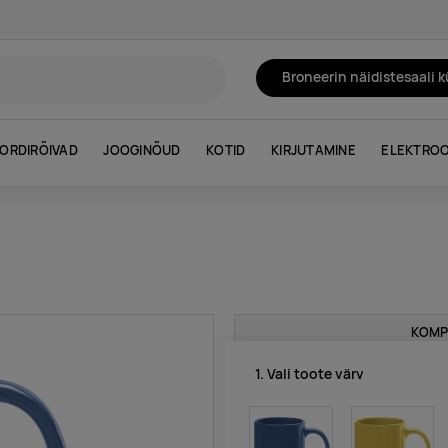
Broneerin näidistesaali 
ORDIRÕIVAD
JOOGINÕUD
KOTID
KIRJUTAMINE
ELEKTROO
KOMP
1. Vali toote värv