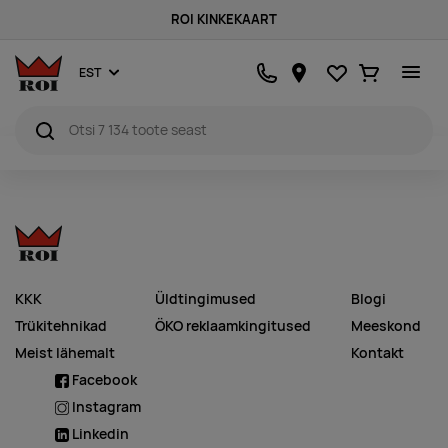
ROI KINKEKAART
Lemmikud
Ostukorv
EST
KKK
Üldtingimused
Blogi
Trükitehnikad
ÖKO reklaamkingitused
Meeskond
Meist lähemalt
Kontakt
Facebook
Instagram
Linkedin