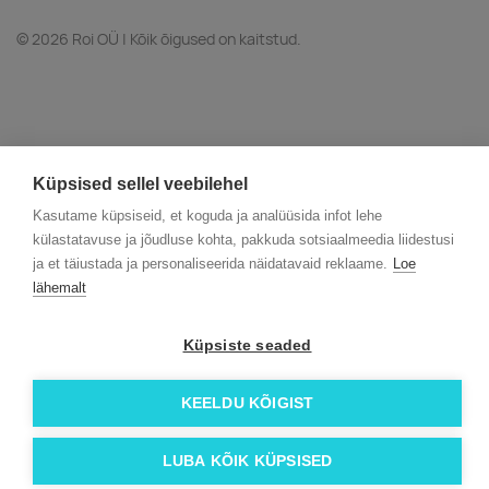
© 2026 Roi OÜ | Kõik õigused on kaitstud.
Küpsised sellel veebilehel
Kasutame küpsiseid, et koguda ja analüüsida infot lehe
külastatavuse ja jõudluse kohta, pakkuda sotsiaalmeedia liidestusi
ja et täiustada ja personaliseerida näidatavaid reklaame.
Loe
lähemalt
Küpsiste seaded
KEELDU KÕIGIST
LUBA KÕIK KÜPSISED