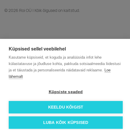
© 2026 Roi OÜ | Kõik õigused on kaitstud.
Küpsised sellel veebilehel
Kasutame küpsiseid, et koguda ja analüüsida infot lehe
külastatavuse ja jõudluse kohta, pakkuda sotsiaalmeedia liidestusi
ja et täiustada ja personaliseerida näidatavaid reklaame.
Loe
lähemalt
Küpsiste seaded
KEELDU KÕIGIST
LUBA KÕIK KÜPSISED