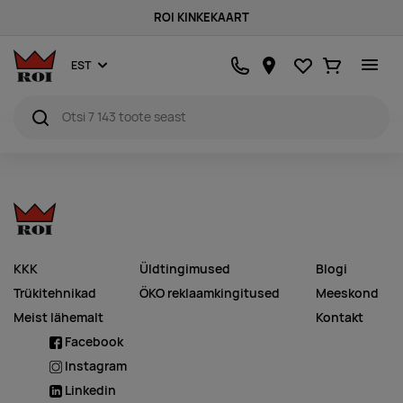
ROI KINKEKAART
Lemmikud
Ostukorv
EST
KKK
Üldtingimused
Blogi
Trükitehnikad
ÖKO reklaamkingitused
Meeskond
Meist lähemalt
Kontakt
Facebook
Instagram
Linkedin