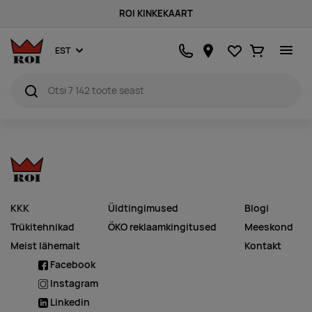
ROI KINKEKAART
Lemmikud
Ostukorv
EST
KKK
Üldtingimused
Blogi
Trükitehnikad
ÖKO reklaamkingitused
Meeskond
Meist lähemalt
Kontakt
Facebook
Instagram
Linkedin