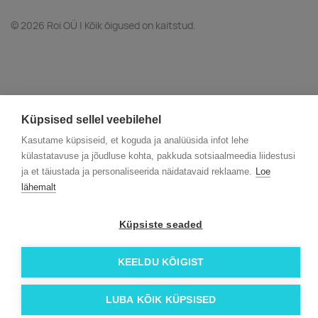
© 2026 Roi OÜ | Kõik õigused on kaitstud.
Küpsised sellel veebilehel
Kasutame küpsiseid, et koguda ja analüüsida infot lehe
külastatavuse ja jõudluse kohta, pakkuda sotsiaalmeedia liidestusi
ja et täiustada ja personaliseerida näidatavaid reklaame.
Loe
lähemalt
Küpsiste seaded
KEELDU KÕIGIST
LUBA KÕIK KÜPSISED