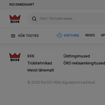
ROI KINKEKAART
RIIDED
SP
KIIRTARNE
KÕIK TOOTED
KKK
Üldtingimused
Trükitehnikad
ÖKO reklaamkingituse
Meist lähemalt
© 2026 Roi OÜ | Kõik õigused on kaitstud.