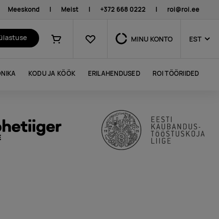
Meeskond
|
Meist
|
+372 668 0222
|
roi@roi.ee
Lemmikud
külastuse
MINU KONTO
EST
Ostukorv
NIKA
KODU JA KÖÖK
ERILAHENDUSED
ROI TÖÖRIIDED