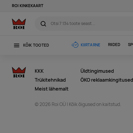
ROI KINKEKAART
RIIDED
SP
KIIRTARNE
KÕIK TOOTED
KKK
Üldtingimused
Trükitehnikad
ÖKO reklaamkingituse
Meist lähemalt
© 2026 Roi OÜ | Kõik õigused on kaitstud.