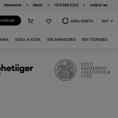
Meeskond
|
Meist
|
+372 668 0222
|
roi@roi.ee
Lemmikud
külastuse
MINU KONTO
EST
Ostukorv
NIKA
KODU JA KÖÖK
ERILAHENDUSED
ROI TÖÖRIIDED