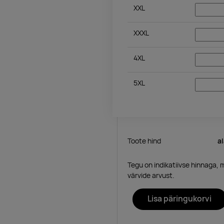
XXL
XXXL
4XL
5XL
Toote hind
a
Tegu on indikatiivse hinnaga, 
värvide arvust.
Lisa päringukorvi