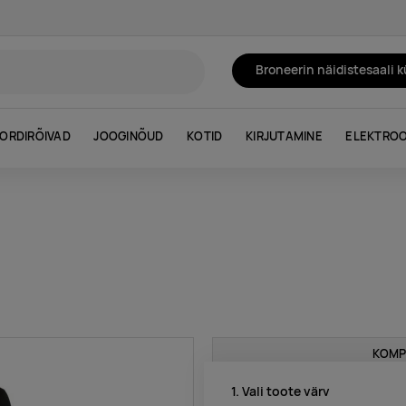
Broneerin näidistesaali 
ORDIRÕIVAD
JOOGINÕUD
KOTID
KIRJUTAMINE
ELEKTROO
KOMP
1. Vali toote värv