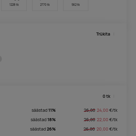
1228 tk
2770 tk
562 tk
Trükita
0
tk
säästad
11%
26,86
24,00
€/
tk
säästad
18%
26,86
22,00
€/
tk
säästad
26%
26,86
20,00
€/
tk