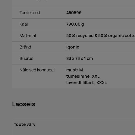
Tootekood
450596
Kaal
790,00 g
Materjal
50% recycled & 50% organic cott
Bränd
Iqoniq
Suurus
83 x 73 x 1 cm
Näidised kohapeal
must: M
tumesinine: XXL
lavendlililla: L, XXXL
Laoseis
Toote värv