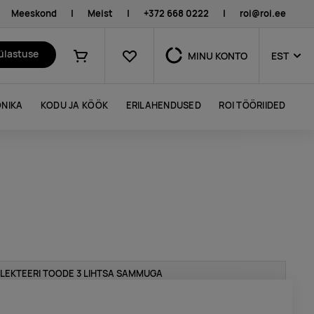
Meeskond
|
Meist
|
+372 668 0222
|
roi@roi.ee
Lemmikud
külastuse
MINU KONTO
EST
Ostukorv
NIKA
KODU JA KÖÖK
ERILAHENDUSED
ROI TÖÖRIIDED
LEKTEERI TOODE 3 LIHTSA SAMMUGA