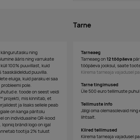
Tarne
v kängurutasku ning
Tarneaeg
lumine ääris ning varrukate
Tarneaeg on
12 tööpäeva
pär
üll 100% puuvillast, kuid
tööpäeva jooksul, saate toote
 taaskäideldud puuvilla.
Kiirema tarneaja vajadusel 
ete eluiga, kuid paraku ei saa
Tarne tingimused
t probleemi pole.
Üle 500 euro tellimuste puhul
uhutud e. toode on seest veidi
projekti, mis kinnitab, et
Tellimuste info
alidest ja lisaks sellele peab
Jälgi oma olemasolevaid ning 
giale on kanga päritolu
lihtsalt.
tel on individuaalne QR-kood
 Iqoniq brändi logo on igal
Kiired tellimused
 annetab tootija 2% tulust
Kiirema tarneaja vajadusel p