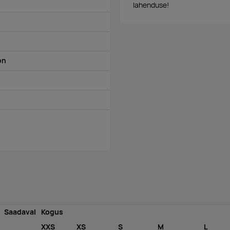
lahenduse!
on
Saadaval
Kogus
XXS
XS
S
M
L