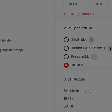
1348 tk
1199 tk
Vaata kogu laoseisu
2. Vali pealetrükk
i
Siiditrükk
lik valik
i
Tikand (kuni 25 cm²)
 projekti toetaja
i
Presstrükk
Trükita
3. Vali Kogus
5+
tk
(min. kogus)
10+
tk
50+
tk