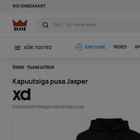
ROI KINKEKAART
RIIDED
SP
KIIRTARNE
KÕIK TOOTED
Riided
Pusad ja fliisid
Kapuutsiga pusa Jasper
Klassikalise lõikega kapuutsiga pusa.