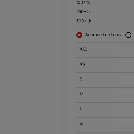
100+
tk
250+
tk
500+
tk
Suurused on teada
XXS
XS
S
M
L
XL