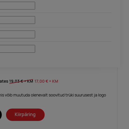
lates
19,03 €
+ KM
17,00 €
+ KM
mis võib muutuda olenevalt soovitud trüki suurusest ja logo
Kiirpäring