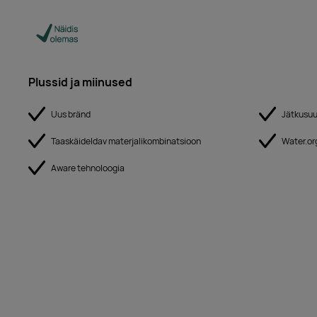
Plussid ja miinused
Uus bränd
Jätkusuut
Taaskäideldav materjalikombinatsioon
Water.org
Aware tehnoloogia