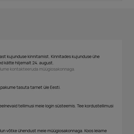
ast kujunduse kinnitamist. Kinnitades kujunduse ühe
d kätte hiljemalt 24. august.
palume kontakteeruda müügiosakonnaga.
 pakume tasuta tarnet üle Eesti.
eelnevaid tellimusi meie login süsteemis. Tee kordustellimusi
alun võtke ühendust meie müügiosakonnaga. Koos leiame