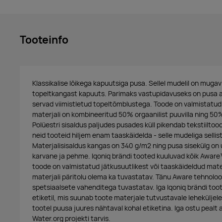
Tooteinfo
Klassikalise lõikega kapuutsiga pusa. Sellel mudelil on muga
topeltkangast kapuuts. Parimaks vastupidavuseks on pusa a
servad viimistletud topeltõmblustega. Toode on valmistatud k
materjali on kombineeritud 50% orgaanilist puuvilla ning 50%
Polüestri sisaldus paljudes pusades küll pikendab tekstiiltood
neid tooteid hiljem enam taaskäidelda - selle mudeliga sellis
Materjalisisaldus kangas on 340 g/m2 ning pusa sisekülg on 
karvane ja pehme. Iqoniq brändi tooted kuuluvad kõik Aware™ 
toode on valmistatud jätkusuutlikest või taaskäideldud materj
materjali päritolu olema ka tuvastatav. Tänu Aware tehnoloo
spetsiaalsete vahenditega tuvastatav. Iga Iqoniq brändi too
etiketil, mis suunab toote materjale tutvustavale leheküljele.
tootel puusa juures nähtaval kohal etiketina. Iga ostu pealt
Water.org projekti tarvis.