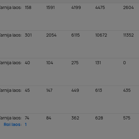
Tarnija laos
:
158
1591
4199
4475
2604
Tarnija laos
:
301
2054
6115
10672
11352
Tarnija laos
:
40
104
275
131
0
Tarnija laos
:
45
147
449
613
435
Tarnija laos
:
74
84
362
628
575
Roi laos
:
1