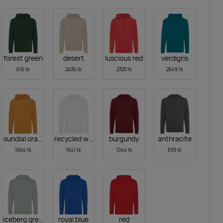
forest green
desert
luscious red
verdigris
616 tk
2436 tk
2325 tk
2649 tk
sundial orange
recycled white
burgundy
anthracite
1664 tk
1641 tk
1044 tk
639 tk
iceberg green
royal blue
red