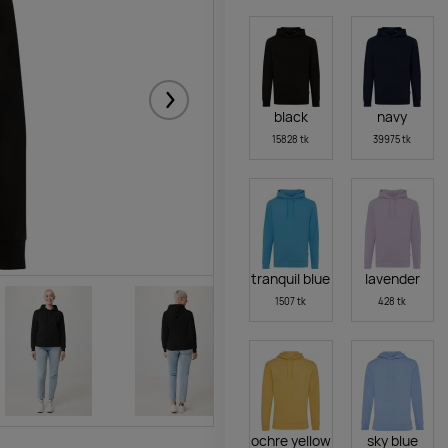
Järgmised
black
navy
15828 tk
39975 tk
tranquil blue
lavender
1507 tk
428 tk
ochre yellow
sky blue