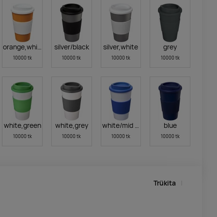
orange,white
silver/black
silver,white
grey
10000 tk
10000 tk
10000 tk
10000 tk
white,green
white,grey
white/mid blue
blue
10000 tk
10000 tk
10000 tk
10000 tk
Trükita