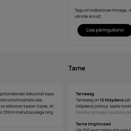
Tegu on indikatiivse hinnaga, 
värvide arvust.
Lisa päringukorvi
Tarne
pritsmekindel silikoonist kaas.
Tarneaeg
ike kohvimasinate alla.
Tarneaeg on
12 tööpäeva
pär
ve silikoone-kaase-topse, et
tööpäeva jooksul, saate toote
s on 350ml mahutavusega ning
Kiirema tarneaja vajadusel 
Tarne tingimused
Üle 500 euro tellimuste puhul