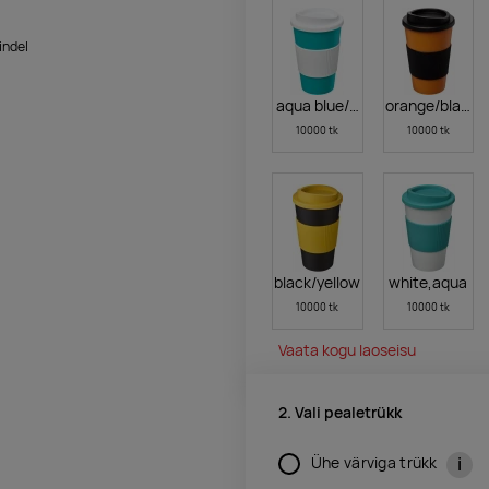
indel
aqua blue/white
orange/black
10000 tk
10000 tk
black/yellow
white,aqua
10000 tk
10000 tk
Vaata kogu laoseisu
2. Vali pealetrükk
i
Ühe värviga trükk