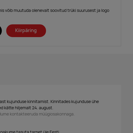
mis võib muutuda olenevalt soovitud trüki suurusest ja logo
Kiirpäring
ast kujunduse kinnitamist. Kinnitades kujunduse ühe
d kätte hiljemalt 24. august.
palume kontakteeruda müügiosakonnaga.
 pakume tasuta tarnet üle Eesti.