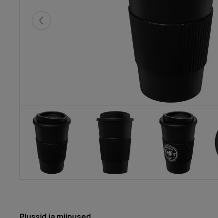
Eelmised
Plussid ja miinused