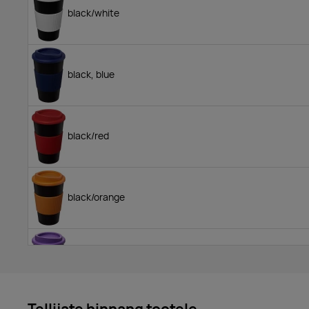
black/white
black, blue
black/red
black/orange
black, purple
Tellijate hinnang tootele