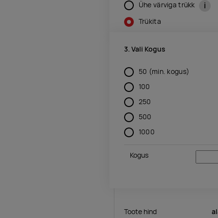
i
Ühe värviga trükk
Trükita
3. Vali Kogus
50
(min. kogus)
100
250
500
1000
Kogus
Toote hind
a