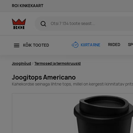
ROI KINKEKAART
RIIDED
SP
KIIRTARNE
KÕIK TOOTED
Jooginõud
Termosed ja termokruusid
Joogitops Americano
Kahekordse seinaga lihtne tops, millel on kergesti kinnitatav prit