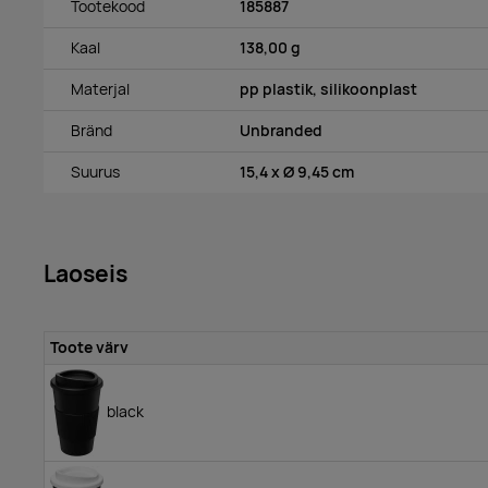
Tootekood
185887
Kaal
138,00 g
Materjal
pp plastik, silikoonplast
Bränd
Unbranded
Suurus
15,4 x Ø 9,45 cm
Laoseis
Toote värv
black