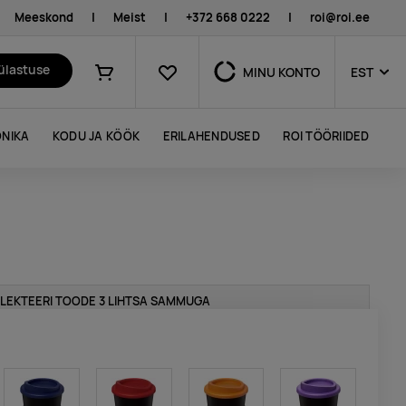
Meeskond
|
Meist
|
+372 668 0222
|
roi@roi.ee
Lemmikud
külastuse
MINU KONTO
EST
Ostukorv
NIKA
KODU JA KÖÖK
ERILAHENDUSED
ROI TÖÖRIIDED
LEKTEERI TOODE 3 LIHTSA SAMMUGA