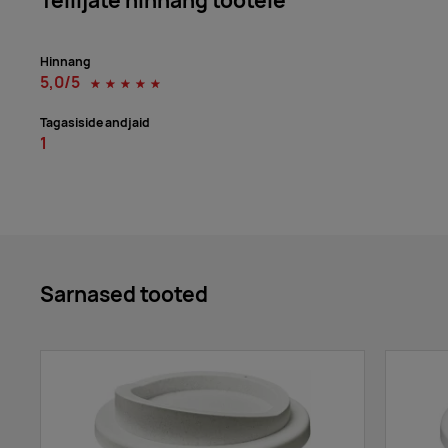
white
Hinnang
5,0/5
☆
☆
☆
☆
☆
white,black
Tagasiside andjaid
1
white,blue
white,red
Sarnased tooted
white/lime