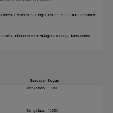
eelnevaid tellimusi meie login süsteemis. Tee kordustellimusi
alun võtke ühendust meie müügiosakonnaga. Koos leiame
Saadaval
Kogus
Tarnija laos:
10000
Tarnija laos:
10000