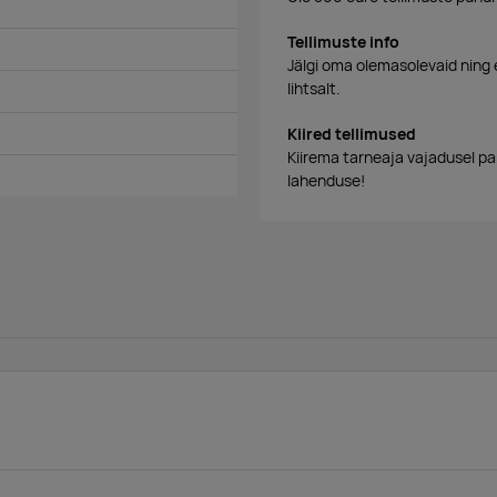
Tellimuste info
Jälgi oma olemasolevaid ning 
lihtsalt.
Kiired tellimused
Kiirema tarneaja vajadusel p
lahenduse!