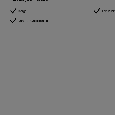
Kerge
Põrutusk
Vahetatavad detailid