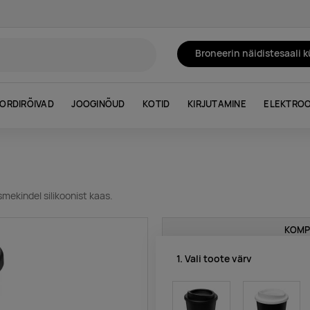
Broneerin näidistesaali 
ORDIRÕIVAD
JOOGINÕUD
KOTID
KIRJUTAMINE
ELEKTROO
smekindel silikoonist kaas.
KOMP
1. Vali toote värv