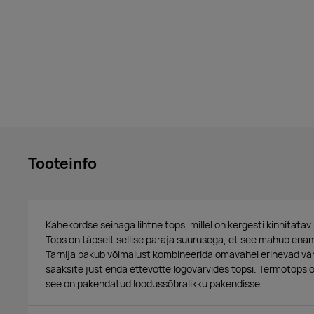
Tooteinfo
Kahekordse seinaga lihtne tops, millel on kergesti kinnitatav 
Tops on täpselt sellise paraja suurusega, et see mahub enam
Tarnija pakub võimalust kombineerida omavahel erinevad vär
saaksite just enda ettevõtte logovärvides topsi. Termotop
see on pakendatud loodussõbralikku pakendisse.