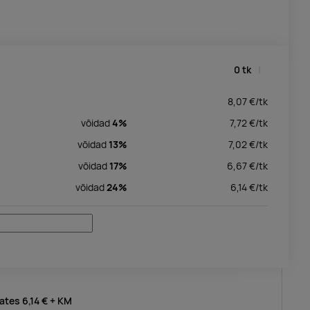
0
tk
8,07
€/
tk
võidad
4%
7,72
€/
tk
võidad
13%
7,02
€/
tk
võidad
17%
6,67
€/
tk
võidad
24%
6,14
€/
tk
lates
6,14 €
+ KM