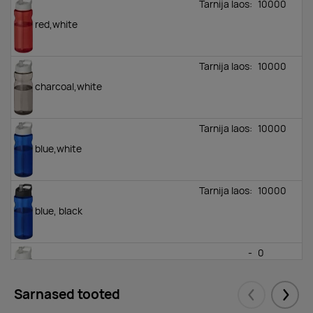
Tarnija laos:
10000
red,white
Tarnija laos:
10000
charcoal,white
Tarnija laos:
10000
blue,white
Tarnija laos:
10000
blue, black
-
0
white
Sarnased tooted
Eelmised
Järgm