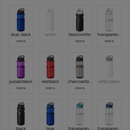
blue, black
white
black/white
transparent whit
10000 tk
10000 tk
10000 tk
purple/black
red/black
charcoal/black
white,black
10000 tk
10000 tk
10000 tk
black
blue
transparent/aqua blue
transparent blue