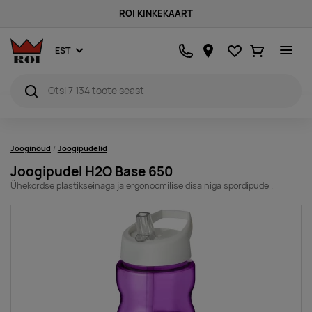
ROI KINKEKAART
Lemmikud
Ostukorv
EST
Jooginõud
Joogipudelid
Joogipudel H2O Base 650
Ühekordse plastikseinaga ja ergonoomilise disainiga spordipudel.