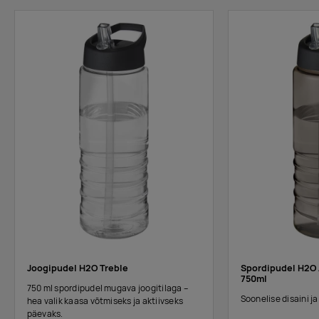
Tarnija laos:
10000
black/white
Tarnija laos:
10000
transparent white
Tarnija laos:
10000
purple/black
Tarnija laos:
10000
red/black
Tarnija laos:
10000
Joogipudel H2O Treble
Spordipudel H2O 
charcoal/black
750ml
750 ml spordipudel mugava joogitilaga –
Soonelise disaini ja
hea valik kaasa võtmiseks ja aktiivseks
päevaks.
-
0