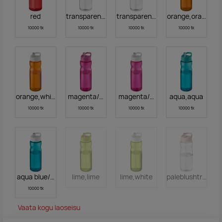
red
transparent,storm grey
transparent black
orange,orange
10000 tk
10000 tk
10000 tk
10000 tk
orange,white
magenta/magenta
magenta/white
aqua,aqua
10000 tk
10000 tk
10000 tk
10000 tk
aqua blue/white
lime,lime
lime,white
paleblushtranspa
10000 tk
Vaata kogu laoseisu