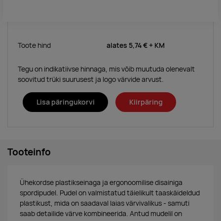
Toote hind
alates
5,74 €
+ KM
Tegu on indikatiivse hinnaga, mis võib muutuda olenevalt
soovitud trüki suurusest ja logo värvide arvust.
Lisa päringukorvi
Kiirpäring
Tooteinfo
Ühekordse plastikseinaga ja ergonoomilise disainiga
spordipudel. Pudel on valmistatud täielikult taaskäideldud
plastikust, mida on saadaval laias värvivalikus - samuti
saab detailide värve kombineerida. Antud mudelil on