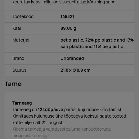
keeratav kaas, millel on sisseehitatud kõrs ning sang.
Tootekood
148321
Kaal
89,00 g
Materjal
pet plastic, 72% pp plastic and 17%
san plastic and 11% pe plastic
Bränd
Unbranded
Suurus
21,8 x Ø 8,9 cm
Tarne
Tarneaeg
Tarneaeg on
12 tööpäeva
pärast kujunduse kinnitamist.
Kinnitades kujunduse ühe tööpäeva jooksul, saate tooted
kätte hiljemalt 22. august.
Kiirema tarneaja vajadusel palume kontakteeruda
müügiosakonnaga.