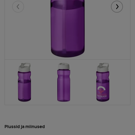
Eelmised
Järgmise
Plussid ja miinused