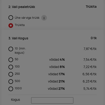
Trükita
2. Vali pealetrükk
Ühe värviga trükk
i
Trükita
0
tk
3. Vali Kogus
10
(min.
7,87
€/
tk
kogus)
50
võidad
4%
7,54
€/
tk
100
võidad
8%
7,22
€/
tk
250
võidad
17%
6,56
€/
tk
500
võidad
21%
6,23
€/
tk
1000
võidad
27%
5,74
€/
tk
Kogus