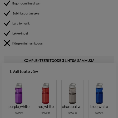
Ergonoomiline disain
Sobilik sportimiseks
Lai värvivalik
Lekkekindel
Kõrge miinimumkogus
KOMPLEKTEERI TOODE 3 LIHTSA SAMMUGA
1. Vali toote värv
purple,white
red,white
charcoal,white
blue,white
10000 tk
10000 tk
10000 tk
10000 tk